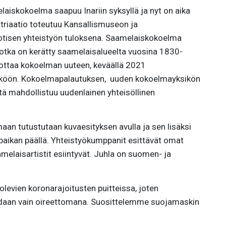
skokoelma saapuu Inariin syksyllä ja nyt on aika
atriaatio toteutuu Kansallismuseon ja
tisen yhteistyön tuloksena. Saamelaiskokoelma
jotka on kerätty saamelaisalueelta vuosina 1830-
ttaa kokoelman uuteen, keväällä 2021
köön. Kokoelmapalautuksen, uuden kokoelmayksikön
ä mahdollistuu uudenlainen yhteisöllinen
an tutustutaan kuvaesityksen avulla ja sen lisäksi
paikan päällä. Yhteistyökumppanit esittävät omat
melaisartistit esiintyvät. Juhla on suomen- ja
olevien koronarajoitusten puitteissa, joten
iidaan vain oireettomana. Suosittelemme suojamaskin