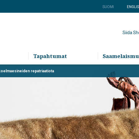
SUOMI
ENGLI
Siida S
Tapahtumat
Saamelaismu
okoelmaesineiden repatriaatiota