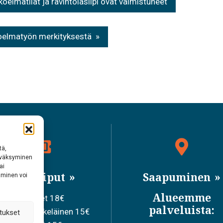
lmatilat ja ravintolasiipi ovat valmistuneet
elmatyön merkityksestä
tä,
hyväksyminen
ai
Pääsyliput
Saapuminen
aminen voi
Alueemme
Aikuiset 18€
palveluista:
iskelija/eläkeläinen 15€
tukset