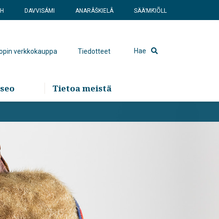
SH
DAVVISÁMI
ANARÂŠKIELÂ
SÄÄʹMǨIÕLL
Hae
hopin verkkokauppa
Tiedotteet
seo
Tietoa meistä