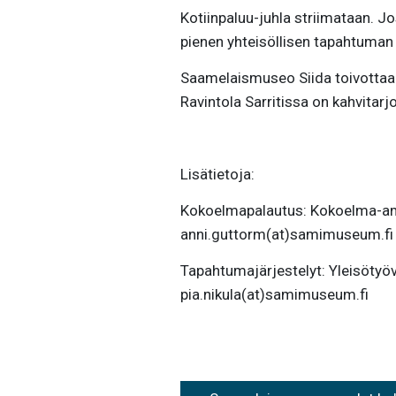
Kotiinpaluu-juhla striimataan. Jo
pienen yhteisöllisen tapahtuma
Saamelaismuseo Siida toivottaa k
Ravintola Sarritissa on kahvitarjo
Lisätietoja:
Kokoelmapalautus: Kokoelma-am
anni.guttorm(at)samimuseum.fi
Tapahtumajärjestelyt: Yleisötyö
pia.nikula(at)samimuseum.fi