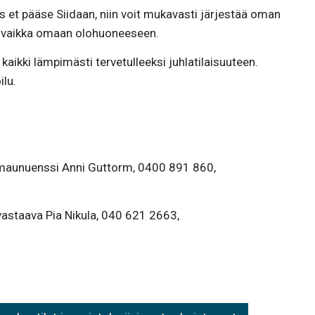
s et pääse Siidaan, niin voit mukavasti järjestää oman
n vaikka omaan olohuoneeseen.
aikki lämpimästi tervetulleeksi juhlatilaisuuteen.
ilu.
aunuenssi Anni Guttorm, 0400 891 860,
vastaava Pia Nikula, 040 621 2663,