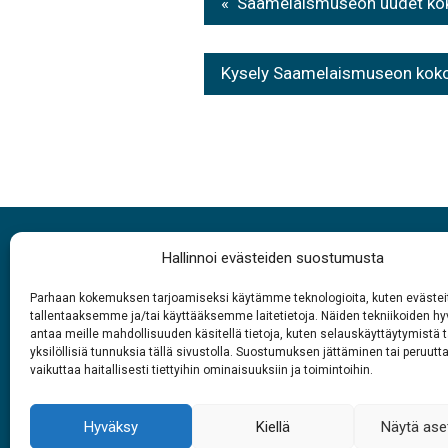
Artikkelien
Saamelaismuseon uudet kokoe
selaus
Kysely Saamelaismuseon koko
Hallinnoi evästeiden suostumusta
Parhaan kokemuksen tarjoamiseksi käytämme teknologioita, kuten evästei
tallentaaksemme ja/tai käyttääksemme laitetietoja. Näiden tekniikoiden 
antaa meille mahdollisuuden käsitellä tietoja, kuten selauskäyttäytymistä t
Aukioloajat
yksilöllisiä tunnuksia tällä sivustolla. Suostumuksen jättäminen tai peruutt
vaikuttaa haitallisesti tiettyihin ominaisuuksiin ja toimintoihin.
1.6. – 27.9.2026
Joka päivä
Op
Hyväksy
Kiellä
Näytä ase