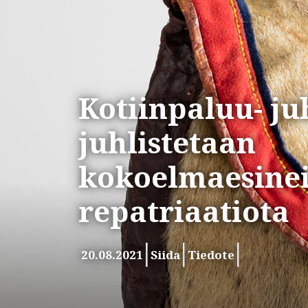
Kotiinpaluu- ju
juhlistetaan
kokoelmaesine
repatriaatiota
20.08.2021
Siida
Tiedote