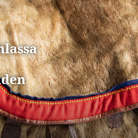
hlassa
iden