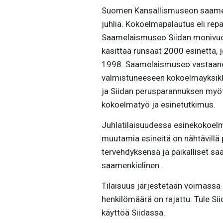
Suomen Kansallismuseon saamelai
juhlia. Kokoelmapalautus eli rep
Saamelaismuseo Siidan monivuo
käsittää runsaat 2000 esinettä, 
1998. Saamelaismuseo vastaano
valmistuneeseen kokoelmayksik
ja Siidan perusparannuksen myöt
kokoelmatyö ja esinetutkimus.
Juhlatilaisuudessa esinekokoelma
muutamia esineitä on nähtävillä 
tervehdyksensä ja paikalliset saa
saamenkielinen.
Tilaisuus järjestetään voimassa 
henkilömäärä on rajattu. Tule S
käyttöä Siidassa.