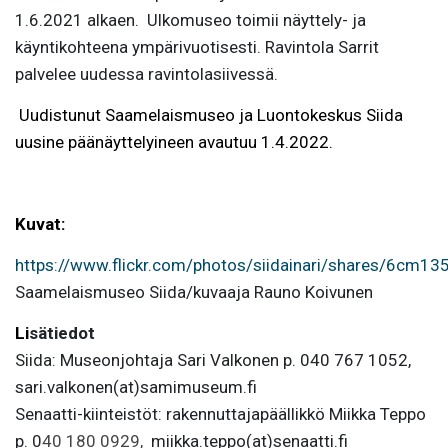
1.6.2021 alkaen. Ulkomuseo toimii näyttely- ja
käyntikohteena ympärivuotisesti. Ravintola Sarrit
palvelee uudessa ravintolasiivessä.
Uudistunut Saamelaismuseo ja Luontokeskus Siida
uusine päänäyttelyineen avautuu 1.4.2022.
Kuvat:
https://www.flickr.com/photos/siidainari/shares/6cm13
Saamelaismuseo Siida/kuvaaja Rauno Koivunen
Li
sätiedot
Siida: Museonjohtaja Sari Valkonen p. 040 767 1052,
sari.valkonen(at)samimuseum.fi
Senaatti-kiinteistöt: rakennuttajapäällikkö Miikka Teppo
p. 0
40 180 0929,
miikka.teppo(at)senaatti.fi