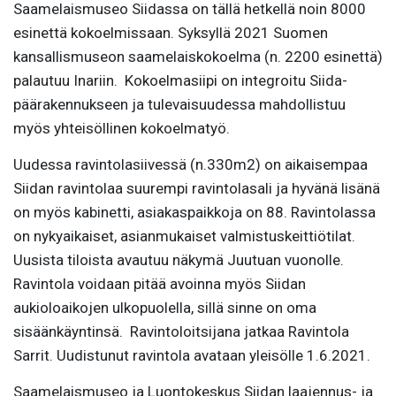
Saamelaismuseo Siidassa on tällä hetkellä noin 8000
esinettä kokoelmissaan. Syksyllä 2021 Suomen
kansallismuseon saamelaiskokoelma (n. 2200 esinettä)
palautuu Inariin. Kokoelmasiipi on integroitu Siida-
päärakennukseen ja tulevaisuudessa mahdollistuu
myös yhteisöllinen kokoelmatyö.
Uudessa ravintolasiivessä (n.330m2) on aikaisempaa
Siidan ravintolaa suurempi ravintolasali ja hyvänä lisänä
on myös kabinetti, asiakaspaikkoja on 88. Ravintolassa
on nykyaikaiset, asianmukaiset valmistuskeittiötilat.
Uusista tiloista avautuu näkymä Juutuan vuonolle.
Ravintola voidaan pitää avoinna myös Siidan
aukioloaikojen ulkopuolella, sillä sinne on oma
sisäänkäyntinsä. Ravintoloitsijana jatkaa Ravintola
Sarrit. Uudistunut ravintola avataan yleisölle 1.6.2021.
Saamelaismuseo ja Luontokeskus Siidan laajennus- ja