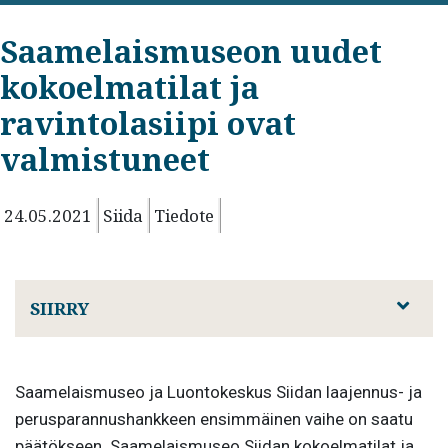
Saamelaismuseon uudet
kokoelmatilat ja
ravintolasiipi ovat
valmistuneet
24.05.2021
Siida
Tiedote
SIIRRY
Saamelaismuseo ja Luontokeskus Siidan laajennus- ja
perusparannushankkeen ensimmäinen vaihe on saatu
päätökseen. Saamelaismuseo Siidan kokoelmatilat ja