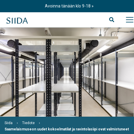
Skip
Avoinna tänään klo 9-18
to
content
Siida
Tiedote
Saamelaismuseon uudet kokoelmatilat ja ravintolasiipi ovat valmistuneet