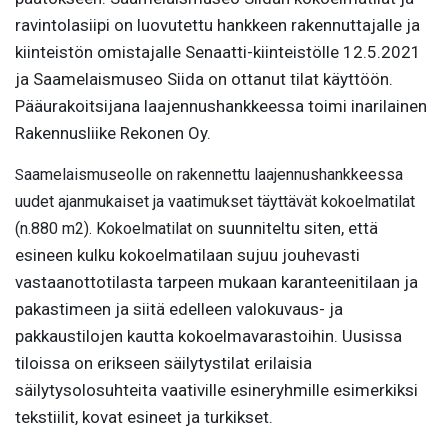
ravintolasiipi on luovutettu hankkeen rakennuttajalle ja
kiinteistön omistajalle Senaatti-kiinteistölle 12.5.2021
ja Saamelaismuseo Siida on ottanut tilat käyttöön.
Pääurakoitsijana laajennushankkeessa toimi inarilainen
Rakennusliike Rekonen Oy.
aamelaismuseolle on rakennettu laajennushankkeessa
S
uudet ajanmukaiset ja vaatimukset
täyttävät kokoelmatilat
uunniteltu siten, että
(n.880 m2). Kokoelmatilat on s
esineen kulku kokoelmatilaan sujuu jouhevasti
vastaanottotilasta tarpeen mukaan karanteenitilaan ja
pakastimeen ja siitä edelleen valokuvaus- ja
pakkaustilojen kautta kokoelmavarastoihin. Uusissa
tiloissa on erikseen säilytystilat erilaisia
säilytysolosuhteita vaativille esineryhmille esimerkiksi
tekstiilit, kovat esineet ja turkikset.