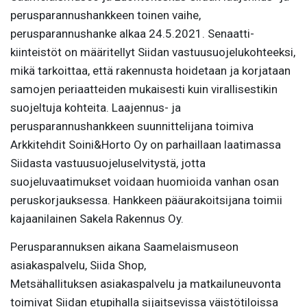
perusparannushankkeen toinen vaihe,
perusparannushanke alkaa 24.5.2021. Senaatti-
kiinteistöt on määritellyt Siidan vastuusuojelukohteeksi,
mikä tarkoittaa, että rakennusta hoidetaan ja korjataan
samojen periaatteiden mukaisesti kuin virallisestikin
suojeltuja kohteita. Laajennus- ja
perusparannushankkeen suunnittelijana toimiva
Arkkitehdit Soini&Horto Oy on parhaillaan laatimassa
Siidasta vastuusuojeluselvitystä, jotta
suojeluvaatimukset voidaan huomioida vanhan osan
peruskorjauksessa. Hankkeen pääurakoitsijana toimii
kajaanilainen Sakela Rakennus Oy.
Perusparannuksen aikana Saamelaismuseon
asiakaspalvelu, Siida Shop,
Metsähallituksen asiakaspalvelu ja matkailuneuvonta
toimivat Siidan etupihalla sijaitsevissa väistötiloissa