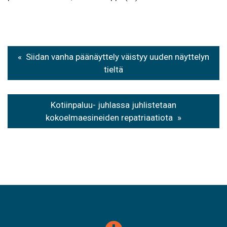
Artikkelien
Siidan vanha päänäyttely väistyy uuden näyttelyn
selaus
tieltä
Kotiinpaluu- juhlassa juhlistetaan
kokoelmaesineiden repatriaatiota