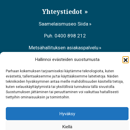
Yhteystiedot
Saamelaismuseo Siida
Puh. 0400 898 212
Metsähallituksen asiakaspalvelu
Puh. 0206 39 7740
Hallinnoi evästeiden suostumusta
Ravintola Sarrit
Parhaan kokemuksen tarjoamiseksi käytämme teknologioita, kuten
evästeitä, tallentaaksemme ja/tai käyttääksemme laitetietoja. Näiden
tekniikoiden hyväksyminen antaa meille mahdollisuuden käsitellä tietoja,
Puh. 040 700 6485
kuten selauskäyttäytymistä tai yksilöllisiä tunnuksia tällä sivustolla.
Suostumuksen jättäminen tai peruuttaminen voi vaikuttaa haitallisesti
tiettyihin ominaisuuksiin ja toimintoihin.
Hyväksy
Kiellä