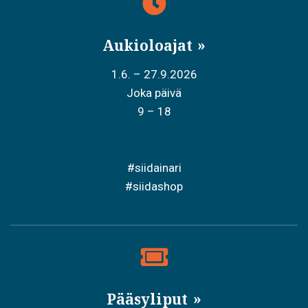
Aukioloajat
1.6. – 27.9.2026
Joka päivä
9 – 18
#siidainari
#siidashop
Pääsyliput