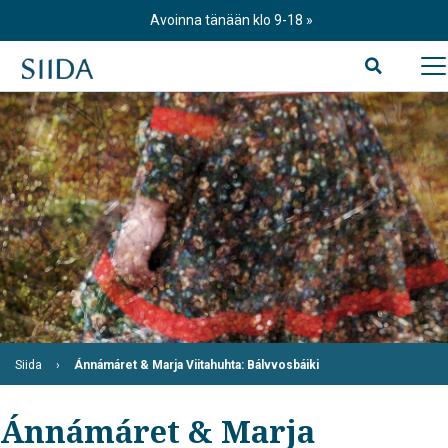
Skip
Avoinna tänään klo 9-18
to
content
Siida
Ánnámáret & Marja Viitahuhta: Bálvvosbáiki
Ánnámáret & Marja