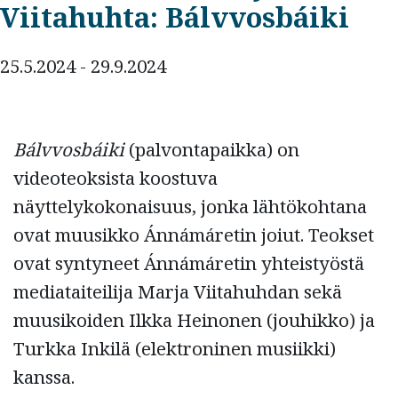
Viitahuhta: Bálvvosbáiki
25.5.2024 - 29.9.2024
Bálvvosbáiki
(palvontapaikka) on
videoteoksista koostuva
näyttelykokonaisuus, jonka lähtökohtana
ovat muusikko Ánnámáretin joiut. Teokset
ovat syntyneet Ánnámáretin yhteistyöstä
mediataiteilija Marja Viitahuhdan sekä
muusikoiden Ilkka Heinonen (jouhikko) ja
Turkka Inkilä (elektroninen musiikki)
kanssa.