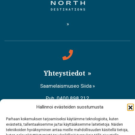
Yhteystiedot
Saamelaismuseo Siida
Puh. 0400 898 212
Hallinnoi evästeiden suostumusta
Metsähallituksen asiakaspalvelu
Parhaan kokemuksen tarjoamiseksi käytämme teknologioita, kuten
Puh. 0206 39 7740
evästeitä, tallentaaksemme ja/tai käyttääksemme laitetietoja. Näiden
tekniikoiden hyväksyminen antaa meille mahdollisuuden käsitellä tietoja,