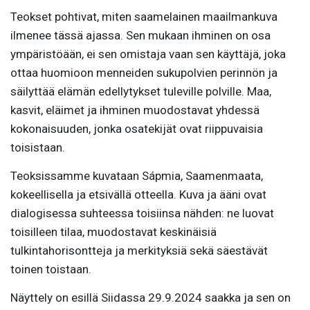
Teokset pohtivat, miten saamelainen maailmankuva
ilmenee tässä ajassa. Sen mukaan ihminen on osa
ympäristöään, ei sen omistaja vaan sen käyttäjä, joka
ottaa huomioon menneiden sukupolvien perinnön ja
säilyttää elämän edellytykset tuleville polville. Maa,
kasvit, eläimet ja ihminen muodostavat yhdessä
kokonaisuuden, jonka osatekijät ovat riippuvaisia
toisistaan.
Teoksissamme kuvataan Sápmia, Saamenmaata,
kokeellisella ja etsivällä otteella. Kuva ja ääni ovat
dialogisessa suhteessa toisiinsa nähden: ne luovat
toisilleen tilaa, muodostavat keskinäisiä
tulkintahorisontteja ja merkityksiä sekä säestävät
toinen toistaan.
Näyttely on esillä Siidassa 29.9.2024 saakka ja sen on