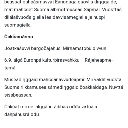
beassat oahpásmuvvat Eanodaga guovllu diŋggaide,
mat máhccet Suoma álbmotmuseas Sápmái. Vuosttaš
dilálašvuođa giella lea davvisámegiella ja nuppi
suomagiella.
Čakčamánnu
Joatkašuvvi bargočájáhus: Mirhamstobu divvun
6.9. álgá Eurohpá kulturbirasvahkku – Rájeheapme-
temá
Museadiŋggaid máhccanávvudeapmi: Mii
váldit vuostá
Suoma riikkamusea sámediŋggaid čoakkáldaga. Nuvttá
sisabeassan.
Čakčat mii ee. álggáhit áibbas ođđa virtuála
dáhpáhusráiddu.