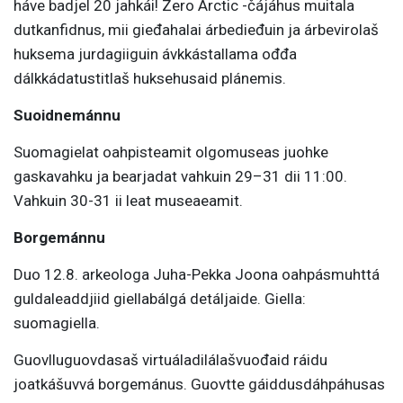
háve badjel 20 jahkái! Zero Arctic -čájáhus
muitala
dutkanfidnus, mii gieđahalai árbedieđuin ja árbevirolaš
huksema jurdagiiguin ávkkástallama ođđa
dálkkádatustitlaš huksehusaid plánemis.
Suoidnemánnu
Suomagielat oahpisteamit olgomuseas juohke
gaskavahku ja bearjadat vahkuin 29–31 dii 11:00.
Vahkuin 30-31 ii leat museaeamit.
Borgemánnu
Duo 12.8. arkeologa Juha-Pekka J
oona oahpásmuhttá
guldaleaddjiid giellabálgá detáljaide. Giella:
suomagiella
.
Guovlluguovdasaš virtuáladilálašvuođaid ráidu
joatkášuvvá borgemánus. Guovtte gáiddusdáhpáhusas