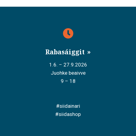
Rabasáiggit
1.6. – 27.9.2026
Juohke beaivve
9 – 18
#siidainari
#siidashop