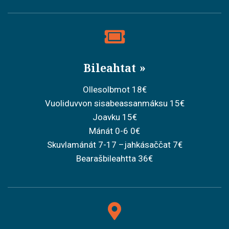
Bileahtat
Ollesolbmot 18€
Vuoliduvvon sisabeassanmáksu 15€
Joavku 15€
Mánát 0-6 0€
Skuvlamánát 7-17 –jahkásaččat 7€
Bearašbileahtta 36€