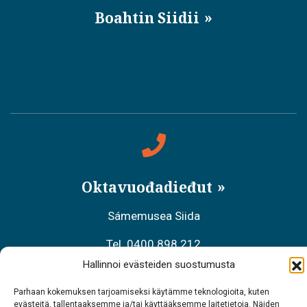
Boahtin Siidii
Oktavuođadieđut
Sámemusea Siida
Tel. 0400 898 212
Hallinnoi evästeiden suostumusta
Meahciráđđehusa áššehasbálvalanbáiki
Parhaan kokemuksen tarjoamiseksi käytämme teknologioita, kuten
Tel. 0206 39 7740
evästeitä, tallentaaksemme ja/tai käyttääksemme laitetietoja. Näiden