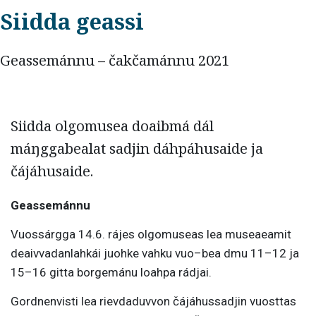
Siidda geassi
Geassemánnu – čakčamánnu 2021
Siidda olgomusea doaibmá dál
máŋggabealat sadjin dáhpáhusaide ja
čájáhusaide.
Geassemánnu
Vuossárgga 14.6. rájes olgomuseas lea museaeamit
deaivvadanlahkái juohke vahku vuo–bea dmu 11–12 ja
15–16 gitta borgemánu loahpa rádjai.
Gordnenvisti lea rievdaduvvon čájáhussadjin vuosttas