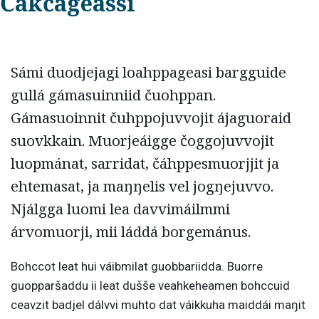
Čakčageassi
Sámi duodjejagi loahppageasi bargguide
gullá gámasuinniid čuohppan.
Gámasuoinnit čuhppojuvvojit ájaguoraid
suovkkain. Muorjeáigge čoggojuvvojit
luopmánat, sarridat, čáhppesmuorjjit ja
ehtemasat, ja maŋŋelis vel jogŋejuvvo.
Njálgga luomi lea davvimáilmmi
árvomuorji, mii láddá borgemánus.
Bohccot leat hui váibmilat guobbariidda. Buorre
guopparšaddu ii leat dušše veahkeheamen bohccuid
ceavzit badjel dálvvi muhto dat váikkuha maiddái maŋit