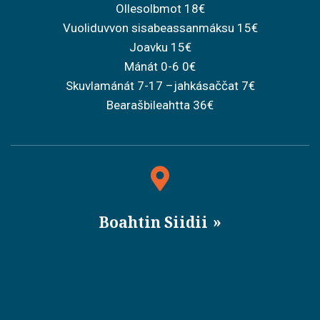
Ollesolbmot 18€
Vuoliduvvon sisabeassanmáksu 15€
Joavku 15€
Mánát 0-6 0€
Skuvlamánát 7-17 –jahkásaččat 7€
Bearašbileahtta 36€
Boahtin Siidii