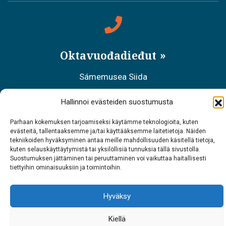
Oktavuođadieđut
Sámemusea Siida
Tel. 0400 898 212
Hallinnoi evästeiden suostumusta
Meahciráđđehusa áššehasbálvalanbáiki
Parhaan kokemuksen tarjoamiseksi käytämme teknologioita, kuten
evästeitä, tallentaaksemme ja/tai käyttääksemme laitetietoja. Näiden
Tel. 0206 39 7740
tekniikoiden hyväksyminen antaa meille mahdollisuuden käsitellä tietoja,
kuten selauskäyttäytymistä tai yksilöllisiä tunnuksia tällä sivustolla.
Restoráŋŋa Sarrit
Suostumuksen jättäminen tai peruuttaminen voi vaikuttaa haitallisesti
tiettyihin ominaisuuksiin ja toimintoihin.
Tel. 040 700 6485
Hyväksy
Kiellä