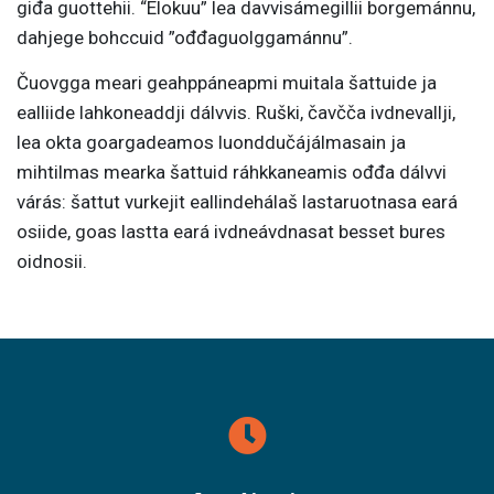
giđa guottehii. “Elokuu” lea davvisámegillii borgemánnu,
dahjege bohccuid ”ođđaguolggamánnu”.
Čuovgga meari geahppáneapmi muitala šattuide ja
ealliide lahkoneaddji dálvvis. Ruški, čavčča ivdnevallji,
lea okta goargadeamos luonddučájálmasain ja
mihtilmas mearka šattuid ráhkkaneamis ođđa dálvvi
várás: šattut vurkejit eallindehálaš lastaruotnasa eará
osiide, goas lastta eará ivdneávdnasat besset bures
oidnosii.