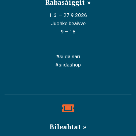
Rabasáiggit
1.6. – 27.9.2026
Juohke beaivve
9 – 18
#siidainari
#siidashop
Bileahtat