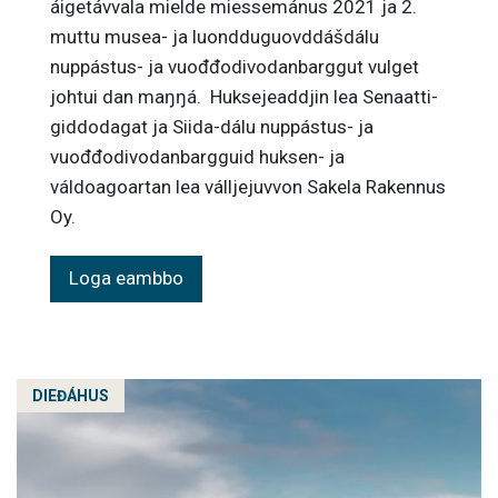
áigetávvala mielde miessemánus 2021 ja 2.
muttu musea- ja luondduguovddášdálu
nuppástus- ja vuođđodivodanbarggut vulget
johtui dan maŋŋá. Huksejeaddjin lea Senaatti-
giddodagat ja Siida-dálu nuppástus- ja
vuođđodivodanbargguid huksen- ja
váldoagoartan lea válljejuvvon Sakela Rakennus
Oy.
Loga eambbo
DIEĐÁHUS