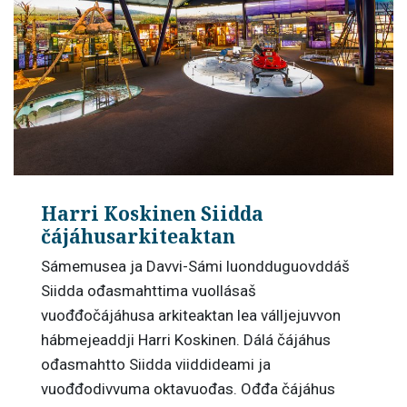
Harri Koskinen Siidda
čájáhusarkiteaktan
Sámemusea ja Davvi-Sámi luondduguovddáš
Siidda ođasmahttima vuollásaš
vuođđočájáhusa arkiteaktan lea válljejuvvon
hábmejeaddji Harri Koskinen. Dálá čájáhus
ođasmahtto Siidda viiddideami ja
vuođđodivvuma oktavuođas. Ođđa čájáhus