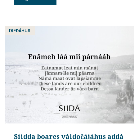
DIEĐÁHUS
Siidda boares váldočájáhus addá