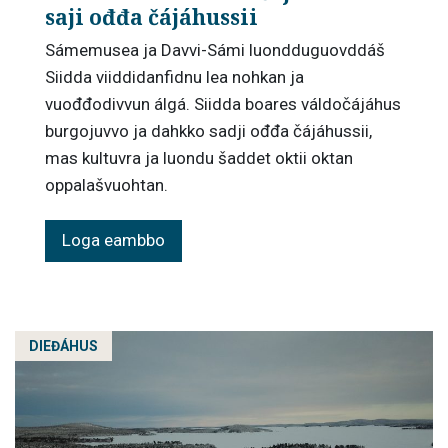
saji ođđa čájáhussii
Sámemusea ja Davvi-Sámi luondduguovddáš
Siidda viiddidanfidnu lea nohkan ja
vuođđodivvun álgá. Siidda boares váldočájáhus
burgojuvvo ja dahkko sadji ođđa čájáhussii,
mas kultuvra ja luondu šaddet oktii oktan
oppalašvuohtan.
Loga eambbo
DIEĐÁHUS