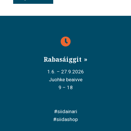
Rabasáiggit
1.6. – 27.9.2026
Juohke beaivve
9 – 18
#siidainari
#siidashop