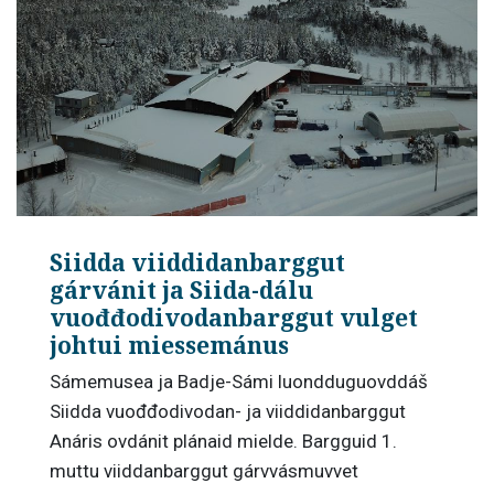
Siidda viiddidanbarggut
gárvánit ja Siida-dálu
vuođđodivodanbarggut vulget
johtui miessemánus
Sámemusea ja Badje-Sámi luondduguovddáš
Siidda vuođđodivodan- ja viiddidanbarggut
Anáris ovdánit plánaid mielde. Bargguid 1.
muttu viiddanbarggut gárvvásmuvvet