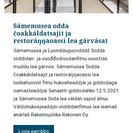
Sámemusea ođđa
čoakkáldatsajit ja
restoráŋŋaoassi lea gárvásat
Sámemusea ja Luondduguovddáš Siidda
viiddidan- ja vuođđodivodanfitnu vuosttas
muddu lea gárvvis. Sámemusea Siidda
čoakkáldatsajit ja restoráŋŋaoassi lea
luobahuvvon fitnu hukseheaddjái ja giddodaga
oamasteaddjái Senaatti-giddodahkii 12.5.2021
ja Sámemusea Siida lea váldán sajiid atnui.
Váldohuksejeaddjin viiddidanfitnus lea leamaš
anárlaš Rakennusliike Rekonen Oy.
Loga eambbo