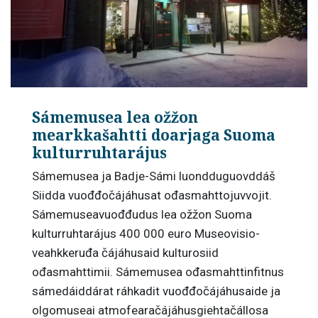
Sámemusea lea ožžon
mearkkašahtti doarjaga Suoma
kulturruhtarájus
Sámemusea ja Badje-Sámi luondduguovddáš
Siidda vuođđočájáhusat ođasmahttojuvvojit.
Sámemuseavuođđudus lea ožžon Suoma
kulturruhtarájus 400 000 euro Museovisio-
veahkkeruđa čájáhusaid kulturosiid
ođasmahttimii. Sámemusea ođasmahttinfitnus
sámedáiddárat ráhkadit vuođđočájáhusaide ja
olgomuseai atmofearačájáhusgiehtačállosa