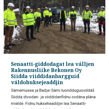
Senaatti-giddodagat lea válljen
Rakennusliike Rekonen Oy
Siidda viiddidanbargguid
váldohuksejeaddjin
Sámemusea ja Badje-Sámi luondduguovddáš
Siidda divodan- ja viiddidanfidnu ovdána plána
mielde. Fidnu hukseheaddjin lea Senaatti-