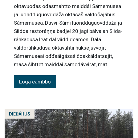
oktavuođas ođasmahtto maiddái Sámemusea
ja luondduguovddáža oktasaš váldočájáhus.
Sámemusea, Davvi-Sámi luondduguovddáža ja
Siidda restoráŋŋa badjel 20 jagi bálvalan Siida-
ráhkadusa leat dál viiddideamen. Dálá
váldoráhkadusa oktavuhtii huksejuvvojit
Sámemuseai ođđaáigásaš čoakkáldatsajit,
masa šihttet maiddái sámedávvirat, mat...
Loga eambbo
DIEĐÁHUS