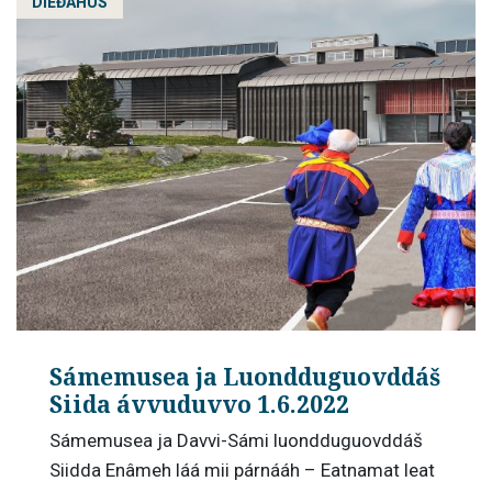
DIEĐÁHUS
Sámemusea ja Luondduguovddáš
Siida ávvuduvvo 1.6.2022
Sámemusea ja Davvi-Sámi luondduguovddáš
Siidda Enâmeh láá mii párnááh – Eatnamat leat