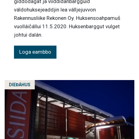
giddodagat ja viiddidanbargguid
váldohuksejeaddjin lea válljejuvvon
Rakennusliike Rekonen Oy. Huksensoahpamuš
vuolláičállui 11.5.2020. Huksenbarggut vulget
johtui dalán.
Loga eambbo
DIEĐÁHUS