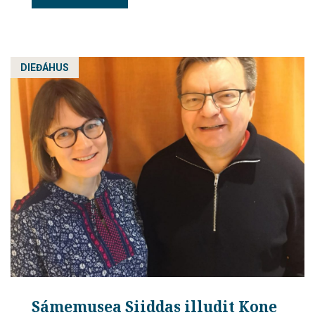
DIEĐÁHUS
Sámemusea Siiddas illudit Kone