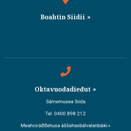
Boahtin Siidii
Oktavuođadieđut
Sámemusea Siida
Tel. 0400 898 212
Meahciráđđehusa áššehasbálvalanbáiki