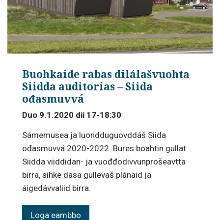
Buohkaide rabas dilálašvuohta
Siidda auditorias – Siida
ođasmuvvá
Duo 9.1.2020 dii 17-18:30
Sámemusea ja luondduguovddáš Siida
ođasmuvvá 2020-2022. Bures boahtin gullat
Siidda viiddidan- ja vuođđodivvunprošeavtta
birra, sihke dasa gullevaš plánaid ja
áigedávvaliid birra.
Loga eambbo