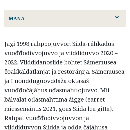
MANA
Jagi 1998 rahppojuvvon Siida-ráhkadus
vuođđodivvojuvvo ja viiddiduvvo 2020 –
2022. Viiddidanosiide bohtet Sámemusea
čoakkáldatlanjat ja restoráŋŋa. Sámemusea
ja Luondduguovddáža oktasaš
vuođđočájáhus ođasmahttojuvvo. Mii
bálvalat ođasmahttima áigge (earret
miessemánus 2021, goas Siida lea gitta).
Rahpat vuođđodivvojuvvon ja
viiddiduvvon Siidda ja ođđa čájáhusa