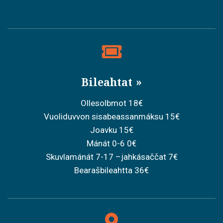
Bileahtat
Ollesolbmot 18€
Vuoliduvvon sisabeassanmáksu 15€
Joavku 15€
Mánát 0-6 0€
Skuvlamánát 7-17 –jahkásaččat 7€
Bearašbileahtta 36€