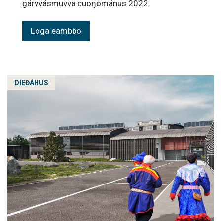
gárvvásmuvvá cuoŋománus 2022.
Loga eambbo
DIEĐÁHUS