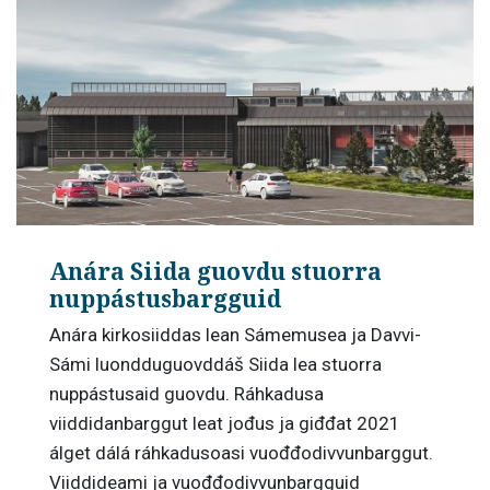
Anára Siida guovdu stuorra
nuppástusbargguid
Anára kirkosiiddas lean Sámemusea ja Davvi-
Sámi luondduguovddáš Siida lea stuorra
nuppástusaid guovdu. Ráhkadusa
viiddidanbarggut leat jođus ja giđđat 2021
álget dálá ráhkadusoasi vuođđodivvunbarggut.
Viiddideami ja vuođđodivvunbargguid