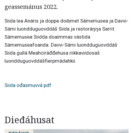
geassemánus 2022.
Siida lea Anáris ja doppe doibmet Sámemusea ja Davvi-
Sámi luondduguovddáš Siida ja restoráŋŋa Sarrit.
Sámemusea Siidda doaimmas vástida
Sámemuseafoanda. Davvi-Sámi luondduguovddáš
Siida gullá Meahciráđđehusa riikkaviidosaš
luondduguovddášfierpmádahkii.
Siida ođasmuvvá pdf
Dieđáhusat