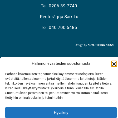
Tel. 0206 39 7740
Restoráŋŋa Sarrit
Tel. 040 700 6485
Hallinnoi evästeiden suostumusta
Parhaan kokemuksen tarjoamiseksi käytämme teknologioita, kuten
evästeitä, tallentaaksemme ja/tai käyttääksemme laitetietoja. Näiden
tekniikoiden hyväksyminen antaa meille mahdollisuuden käsitellä tietoja,
kuten selauskäyttäytymistä tai yksilöllisiä tunnuksia tällä sivustolla.
Suostumuksen jättäminen tai peruuttaminen voi vaikuttaa haitallisesti
tiettyihin ominaisuuksiin ja toimintoihin.
Hyväksy