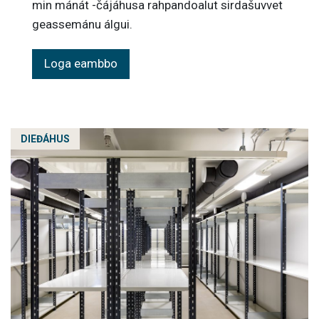
min mánát -čájáhusa rahpandoalut sirdašuvvet
geassemánu álgui.
Loga eambbo
DIEĐÁHUS