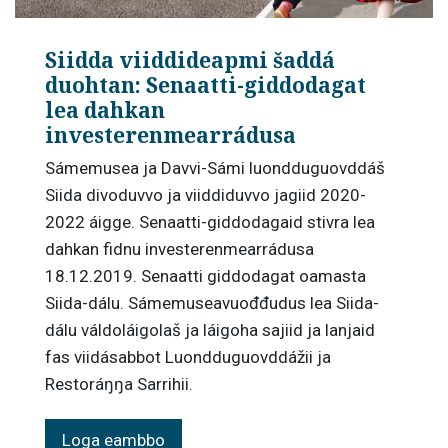
Siidda viiddideapmi šaddá
duohtan: Senaatti-giddodagat
lea dahkan
investerenmearrádusa
Sámemusea ja Davvi-Sámi luondduguovddáš
Siida divoduvvo ja viiddiduvvo jagiid 2020-
2022 áigge. Senaatti-giddodagaid stivra lea
dahkan fidnu investerenmearrádusa
18.12.2019. Senaatti giddodagat oamasta
Siida-dálu. Sámemuseavuođđudus lea Siida-
dálu váldoláigolaš ja láigoha sajiid ja lanjaid
fas viidásabbot Luondduguovddážii ja
Restoráŋŋa Sarrihii.
Loga eambbo