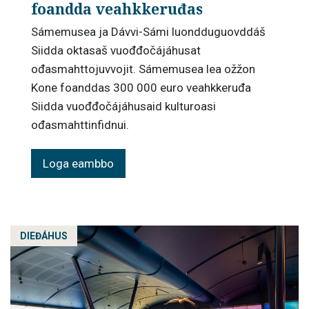
foandda veahkkeruđas
Sámemusea ja Dávvi-Sámi luondduguovddáš
Siidda oktasaš vuođđočájáhusat
ođasmahttojuvvojit. Sámemusea lea ožžon
Kone foanddas 300 000 euro veahkkeruđa
Siidda vuođđočájáhusaid kulturoasi
ođasmahttinfidnui.
Loga eambbo
DIEĐÁHUS