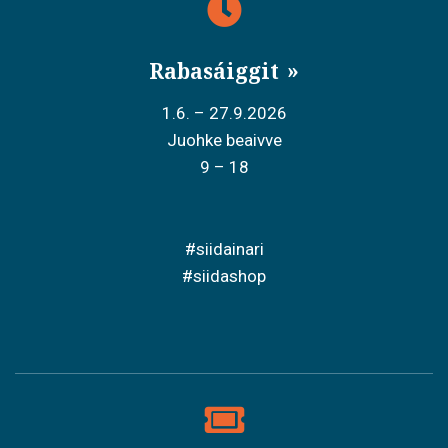
Rabasáiggit
1.6. – 27.9.2026
Juohke beaivve
9 – 18
#siidainari
#siidashop