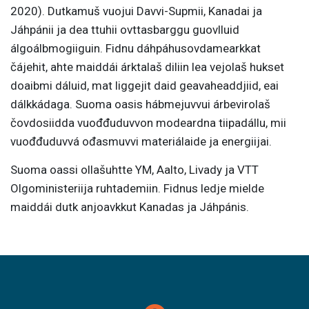
2020). Dutkamuš vuojui Davvi-Supmii, Kanadai ja
Jáhpánii ja dea ttuhii ovttasbarggu guovlluid
álgoálbmogiiguin. Fidnu dáhpáhusovdamearkkat
čájehit, ahte maiddái árktalaš diliin lea vejolaš hukset
doaibmi dáluid, mat liggejit daid geavaheaddjiid, eai
dálkkádaga. Suoma oasis hábmejuvvui árbevirolaš
čovdosiidda vuođđuduvvon modeardna tiipadállu, mii
vuođđuduvvá ođasmuvvi materiálaide ja energiijai.
Suoma oassi ollašuhtte YM, Aalto, Livady ja VTT
Olgoministeriija ruhtademiin. Fidnus ledje mielde
maiddái dutk anjoavkkut Kanadas ja Jáhpánis.