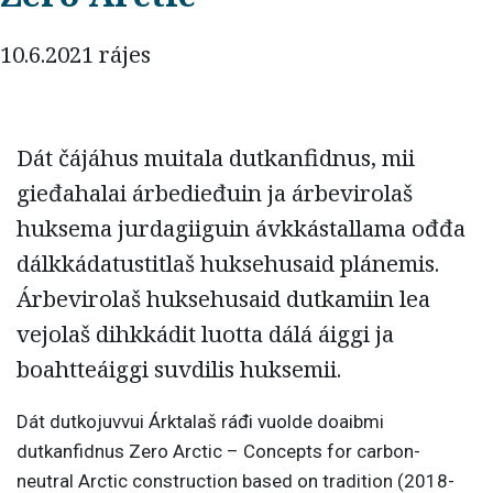
10.6.2021 rájes
Dát čájáhus muitala dutkanfidnus, mii
gieđahalai árbedieđuin ja árbevirolaš
huksema jurdagiiguin ávkkástallama ođđa
dálkkádatustitlaš huksehusaid plánemis.
Árbevirolaš huksehusaid dutkamiin lea
vejolaš dihkkádit luotta dálá áiggi ja
boahtteáiggi suvdilis huksemii.
Dát dutkojuvvui Árktalaš ráđi vuolde doaibmi
dutkanfidnus Zero Arctic – Concepts for carbon-
neutral Arctic construction based on tradition (2018-