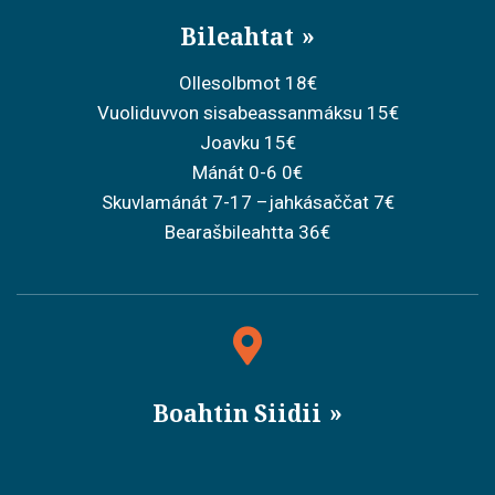
Bileahtat
Ollesolbmot 18€
Vuoliduvvon sisabeassanmáksu 15€
Joavku 15€
Mánát 0-6 0€
Skuvlamánát 7-17 –jahkásaččat 7€
Bearašbileahtta 36€
Boahtin Siidii