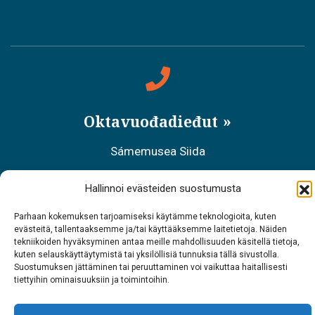
Oktavuođadieđut
Sámemusea Siida
Tel. 0400 898 212
Hallinnoi evästeiden suostumusta
Meahciráđđehusa áššehasbálvalanbáiki
Parhaan kokemuksen tarjoamiseksi käytämme teknologioita, kuten
evästeitä, tallentaaksemme ja/tai käyttääksemme laitetietoja. Näiden
Tel. 0206 39 7740
tekniikoiden hyväksyminen antaa meille mahdollisuuden käsitellä tietoja,
kuten selauskäyttäytymistä tai yksilöllisiä tunnuksia tällä sivustolla.
Restoráŋŋa Sarrit
Suostumuksen jättäminen tai peruuttaminen voi vaikuttaa haitallisesti
tiettyihin ominaisuuksiin ja toimintoihin.
Tel. 040 700 6485