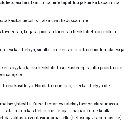
ilötietojasi tarvitaan, mitä niille tapahtuu ja kuinka kauan niitä
stä käsiksi tietoihisi, jotka ovat tiedossamme.
 täydentää, korjata, poistaa tai estää henkilötietojasi milloin
tojesi käsittelyyn, sinulla on oikeus peruuttaa suostumuksesi ja
oikeus pyytää kaikki henkilötietosi rekisterinpitäjältä ja siirtää ne
rinpitäjälle.
etojesi käsittelyä. Noudatamme tätä, ellei käsittelyyn ole
ta meihin yhteyttä. Katso tämän evästekäytännön alareunassa
tus siitä, miten käsittelemme tietojasi, haluaisimme kuulla
ehdä valitus valvontaviranomaiselle (tietosuojaviranomaiselle).