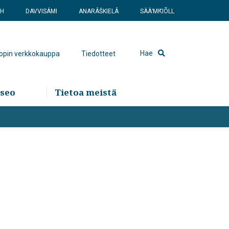
SH
DAVVISÁMI
ANARÂŠKIELÂ
SÄÄʹMǨIÕLL
Hae
hopin verkkokauppa
Tiedotteet
seo
Tietoa meistä