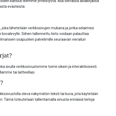
oiden kanssa teemme yhteistyötä. Alla olevassa asiakirjassa
tä evästeistä.
o, joka lähetetään verkkosivujen mukana ja jonka selaimesi
i kovalevylle. Siihen tallennettu tieto voidaan palauttaa
lmansien osapuolien palvelimille seuraavan vierailun
rjat?
a avulla verkkosivustomme toimii oikein ja interaktiivisesti.
amme tai laitteellasi.
e?
verkkosivustolla oleva näkymätön teksti tai kuva, jota käytetään
. Tämä toteutetaan tallentamalla sinusta erinäisiä tietoja