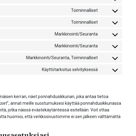
Consent
service
to
google-
Toiminnalliset
Consent
service
analytics
to
wordpress
Toiminnalliset
Consent
service
to
complianz
Markkinointi/Seuranta
Consent
service
to
polylang
Markkinointi/Seuranta
Consent
service
to
google-
Markkinointi/Seuranta, Toiminnalliset
Consent
service
fonts
to
google-
Käyttötarkoitus selvityksessä
Consent
service
maps
to
facebook
service
sekalaista
mäisen kerran, näet ponnahdusikkunan, joka antaa tietoa
ukset”, annat meille suostumuksesi käyttää ponnahdusikkunassa
itä, jotka näissä evästekäytänteissä esitellään. Voit ottaa
utta huomioi, että verkkosivustomme ei sen jälkeen välttämättä
musasetuksiasi