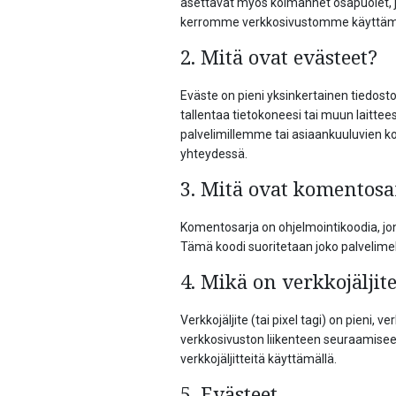
asettavat myös kolmannet osapuolet, j
kerromme verkkosivustomme käyttämis
2. Mitä ovat evästeet?
Eväste on pieni yksinkertainen tiedost
tallentaa tietokoneesi tai muun laittees
palvelimillemme tai asiaankuuluvien ko
yhteydessä.
3. Mitä ovat komentosa
Komentosarja on ohjelmointikoodia, jonk
Tämä koodi suoritetaan joko palvelimell
4. Mikä on verkkojäljit
Verkkojäljite (tai pixel tagi) on pieni, 
verkkosivuston liikenteen seuraamiseen
verkkojäljitteitä käyttämällä.
5. Evästeet