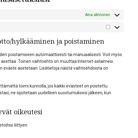
Aina aktiivinen
Tilastot
otto/hylkääminen ja poistaminen
iden poistamiseen automaattisesti tai manuaalisesti. Voit myös
aa asettaa. Toinen vaihtoehto on muuttaa Internet-selaimesi
kun eväste asetetaan. Lisätietoja näistä vaihtoehdoista on
ämättä toimi kunnolla, jos kaikki evästeet on poistettu
stasi, ne sijoitetaan uudelleen suostumuksesi jälkeen, kun
tyvät oikeutesi
oihisi liittyen: