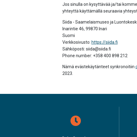
Jos sinulla on kysyttävää ja/tai komm
yhteyttä käyttämällä seuraavia yhteyst
Siida - Saamelaismuseo ja Luontokes
Inarintie 46, 99870 Inari
Suomi
Verkkosivusto:
https://siida.fi
Sähköposti:
siida@
siida.fi
Phone number: +358 400 898 212
Nämä evästekäytänteet synkronoitiin
2023.