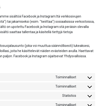
a
amme sisältöä Facebook ja Instagram:ltä verkkosivujen
tä") tai jakamiseksi (esim. "twiittaa") sosiaalisissa verkostoissa,
ltö on upotettu Facebook ja Instagram:stä peräisin olevalla
sältö saattaa tallentaa ja käsitellä tiettyjä tietoja
tosuojalausunto (joka voi muuttua säännöllisesti) lukeaksesi,
doillasi, joita he käsittelevät näiden evästeiden avulla. Haettavat
paljon. Facebook ja Instagram sijaitsevat Yhdysvalloissa.
Toiminnalliset
Consent
to
Toiminnalliset
Consent
service
to
wordfence
Statistics
Consent
service
to
woocommerce
Toiminnalliset