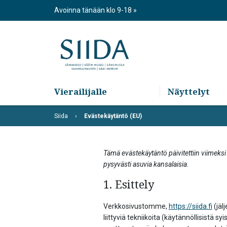
Skip
Avoinna tänään klo 9-18
to
content
Vierailijalle
Näyttelyt
Siida
Evästekäytäntö (EU)
Tämä evästekäytäntö päivitettiin viimeksi
pysyvästi asuvia kansalaisia.
1. Esittely
Verkkosivustomme,
https://siida.fi
(jäl
liittyviä tekniikoita (käytännöllisistä s