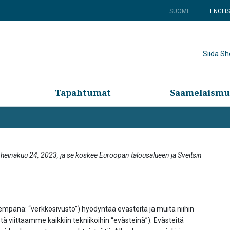
SUOMI
ENGLI
Siida S
Tapahtumat
Saamelaismu
 heinäkuu 24, 2023, ja se koskee Euroopan talousalueen ja Sveitsin
jempänä: “verkkosivusto”) hyödyntää evästeitä ja muita niihin
yistä viittaamme kaikkiin tekniikoihin “evästeinä”). Evästeitä