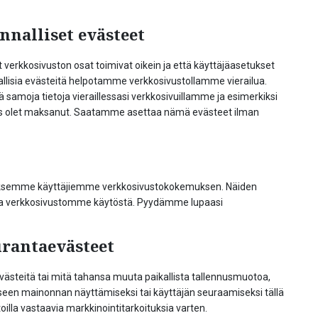
innalliset evästeet
t verkkosivuston osat toimivat oikein ja että käyttäjäasetukset
allisia evästeitä helpotamme verkkosivustollamme vierailua.
ää samoja tietoja vieraillessasi verkkosivuillamme ja esimerkiksi
nnes olet maksanut. Saatamme asettaa nämä evästeet ilman
aksemme käyttäjiemme verkkosivustokokemuksen. Näiden
toa verkkosivustomme käytöstä. Pyydämme lupaasi
urantaevästeet
västeitä tai mitä tahansa muuta paikallista tallennusmuotoa,
miseen mainonnan näyttämiseksi tai käyttäjän seuraamiseksi tällä
toilla vastaavia markkinointitarkoituksia varten.