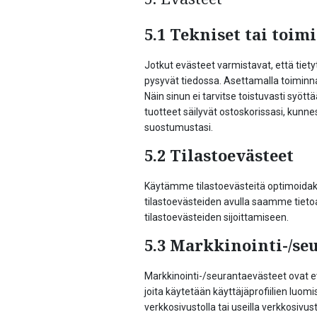
5.1 Tekniset tai toim
Jotkut evästeet varmistavat, että tiety
pysyvät tiedossa. Asettamalla toiminn
Näin sinun ei tarvitse toistuvasti syött
tuotteet säilyvät ostoskorissasi, ku
suostumustasi.
5.2 Tilastoevästeet
Käytämme tilastoevästeitä optimoid
tilastoevästeiden avulla saamme tie
tilastoevästeiden sijoittamiseen.
5.3 Markkinointi-/se
Markkinointi-/seurantaevästeet ovat e
joita käytetään käyttäjäprofiilien luo
verkkosivustolla tai useilla verkkosivus