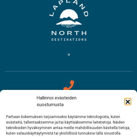
Hallinnoi evästeiden
Yhteystiedot
suostumusta
Saamelaismuseo Siida
Parhaan kokemuksen tarjoamiseksi käytämme teknologioita, kuten
evästeitä, tallentaaksemme ja/tai käyttääksemme laitetietoja. Näiden
tekniikoiden hyväksyminen antaa meille mahdollisuuden käsitellä tietoja,
Puh. 0400 898 212
kuten selauskäyttäytymistä tai yksilöllisiä tunnuksia tällä sivustolla.