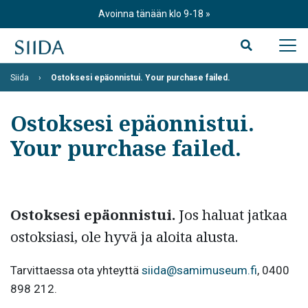
Skip
Avoinna tänään klo 9-18
to
content
Siida
Ostoksesi epäonnistui. Your purchase failed.
Ostoksesi epäonnistui.
Your purchase failed.
Ostoksesi epäonnistui.
Jos haluat jatkaa
ostoksiasi, ole hyvä ja aloita alusta.
Tarvittaessa ota yhteyttä
siida@samimuseum.fi
, 0400
898 212.