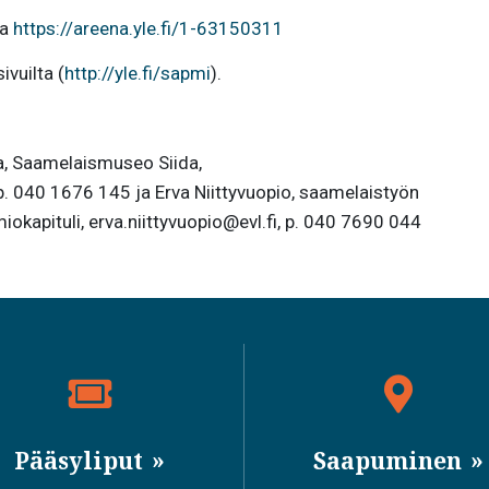
aa
https://areena.yle.fi/1-63150311
ivuilta (
http://yle.fi/sapmi
).
ja, Saamelaismuseo Siida,
. 040 1676 145 ja Erva Niittyvuopio, saamelaistyön
iokapituli, erva.niittyvuopio@evl.fi, p. 040 7690 044
Pääsyliput
Saapuminen