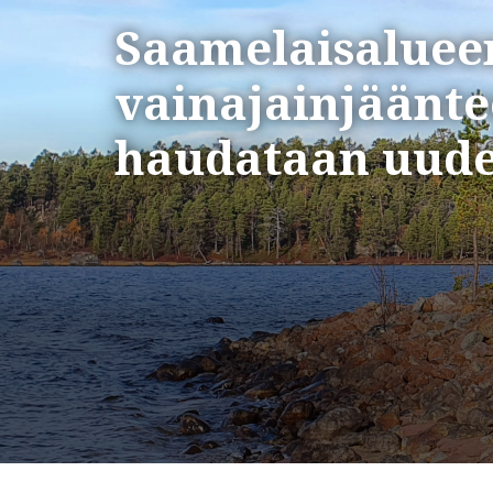
Saamelaisaluee
vainajainjäänte
haudataan uude