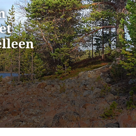
n
et
lleen