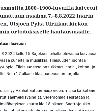
usmailta 1800–1900-luvuilla kaivetut
iunattuun maahan 7.–8.8.2022 Inarin
n, Utsjoen Pyhä Ulriikan kirkon
imin
ortodoksiselle hautausmaalle.
utaan laavuun
7.8.2022 kello 15 Sajoksen pihalla olevassa laavussa.
assa puheita ja musiikkia. Tilaisuuden juontaa
yvuopio. Tilaisuudessa on tulkkaus inarin-, koltan- ja
le. Noin 17 alkaen tilaisuudessa on tarjolla
kko siirtyy Vanhahautuumaasaareen, missä kätketään
tut saamelaisvainajat. Seremoniaa seurataan ja
riimilähetyksen kautta klo 18 alkaen. Saattojoukko
n, kuljetuskapasiteetin- ja turvallisuuden sekä saaren