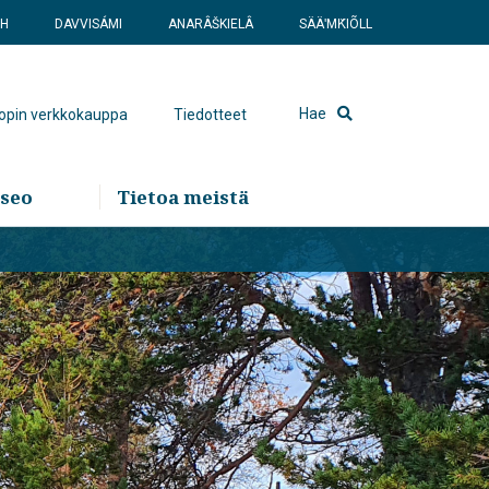
SH
DAVVISÁMI
ANARÂŠKIELÂ
SÄÄʹMǨIÕLL
Hae
hopin verkkokauppa
Tiedotteet
seo
Tietoa meistä