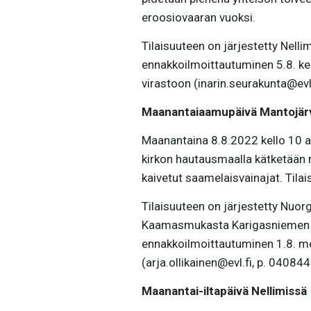
eroosiovaaran vuoksi.
Tilaisuuteen on järjestetty Nelli
ennakkoilmoittautuminen 5.8. ke
virastoon (inarin.seurakunta@evl
Maanantaiaamupäivä Mantojärv
Maanantaina 8.8.2022 kello 10 al
kirkon hautausmaalla kätketään
kaivetut saamelaisvainajat. Tilai
Tilaisuuteen on järjestetty Nuor
Kaamasmukasta Karigasniemen kaut
ennakkoilmoittautuminen 1.8. men
(arja.ollikainen@evl.fi, p. 04084
M
aanantai-iltapäivä Nellimissä