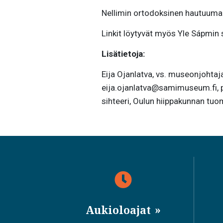
Nellimin ortodoksinen hautuum
Linkit löytyvät myös Yle Sápmin s
Lisätietoja:
Eija Ojanlatva, vs. museonjohta
eija.ojanlatva@samimuseum.fi, p
sihteeri, Oulun hiippakunnan tuom
Aukioloajat