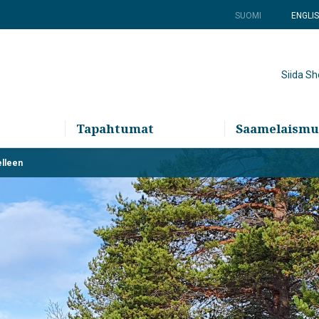
SUOMI
ENGLI
Siida S
Tapahtumat
Saamelaismu
elleen