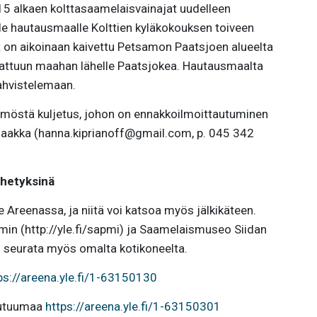
 15 alkaen kolttasaamelaisvainajat uudelleen
le hautausmaalle Kolttien kyläkokouksen toiveen
t on aikoinaan kaivettu Petsamon Paatsjoen alueelta
unattuun maahan lähelle Paatsjokea. Hautausmaalta
kahvistelemaan.
tämöstä kuljetus, johon on ennakkoilmoittautuminen
 saakka (hanna.kiprianoff@gmail.com, p. 045 342
ähetyksinä
e Areenassa, ja niitä voi katsoa myös jälkikäteen.
pmin (http://yle.fi/sapmi) ja Saamelaismuseo Siidan
voi seurata myös omalta kotikoneelta.
ps://areena.yle.fi/1-63150130
hautuumaa
https://areena.yle.fi/1-63150301