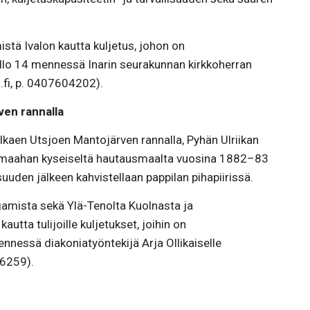
mistä Ivalon kautta kuljetus, johon on
llo 14 mennessä Inarin seurakunnan kirkkoherran
.fi, p. 0407604202).
en rannalla
kaen Utsjoen Mantojärven rannalla, Pyhän Ulriikan
 maahan kyseiseltä hautausmaalta vuosina 1882–83
suuden jälkeen kahvistellaan pappilan pihapiirissä.
gamista sekä Ylä-Tenolta Kuolnasta ja
ta tulijoille kuljetukset, joihin on
nessä diakoniatyöntekijä Arja Ollikaiselle
46259).