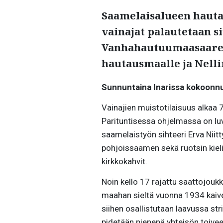
Saamelaisalueen hauta
vainajat palautetaan s
Vanhahautuumaasaaree
hautausmaalle ja
Nell
Sunnuntaina Inarissa kokoonn
Vainajien muistotilaisuus alkaa 
Parituntisessa ohjelmassa on luv
saamelaistyön sihteeri Erva Niitt
pohjoissaamen sekä ruotsin kielil
kirkkokahvit.
Noin kello 17 rajattu saattojou
maahan sieltä vuonna 1934 kaive
siihen osallistutaan laavussa st
pidetään pienenä yhteisön toivee