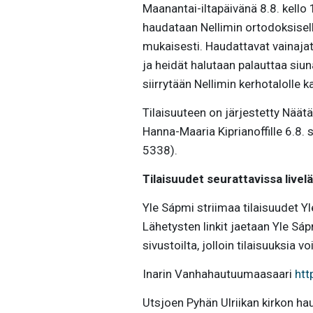
Maanantai-iltapäivänä 8.8. kello
haudataan Nellimin ortodoksisel
mukaisesti. Haudattavat vainaja
ja heidät halutaan palauttaa si
siirrytään Nellimin kerhotalolle 
Tilaisuuteen on järjestetty Nää
Hanna-Maaria Kiprianoffille 6.8.
5338).
Tilaisuudet seurattavissa livel
Yle Sápmi striimaa tilaisuudet Yl
Lähetysten linkit jaetaan Yle Sá
sivustoilta, jolloin tilaisuuksia 
Inarin Vanhahautuumaasaari
htt
Utsjoen Pyhän Ulriikan kirkon 