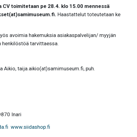
 CV toimitetaan pe 28.4. klo 15.00 mennessä
kset(at)samimuseum.fi.
Haastattelut toteutetaan ke
myös avoimia hakemuksia asiakaspalvelijan/ myyjän
 henkilöstöä tarvittaessa.
ja Aikio, taija.aikio(at)samimuseum.fi, puh.
9870 Inari
a.fi
www.siidashop.fi