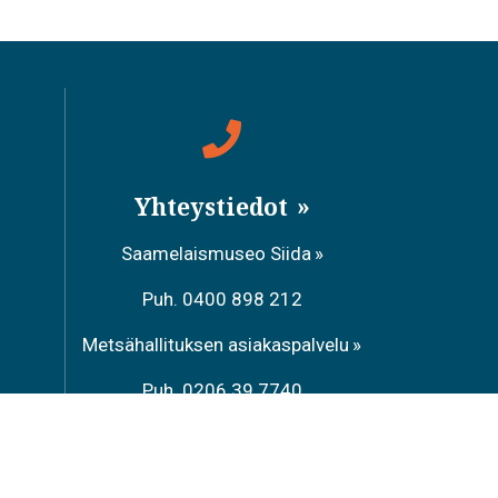
Yhteystiedot
Saamelaismuseo Siida
Puh. 0400 898 212
Metsähallituksen asiakaspalvelu
Puh. 0206 39 7740
Ravintola Sarrit
Puh. 040 700 6485