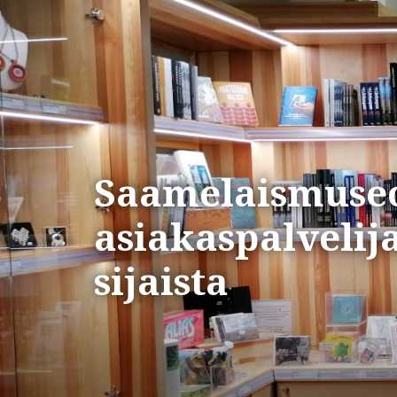
Saamelaismuse
asiakaspalvelij
sijaista