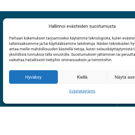
Hallinnoi evästeiden suostumusta
Parhaan kokemuksen tarjoamiseksi käytämme teknologioita, kuten evästei
tallentaaksemme ja/tai käyttääksemme laitetietoja. Näiden tekniikoiden 
antaa meille mahdollisuuden käsitellä tietoja, kuten selauskäyttäytymistä t
Aukioloajat
yksilöllisiä tunnuksia tällä sivustolla. Suostumuksen jättäminen tai peruutt
vaikuttaa haitallisesti tiettyihin ominaisuuksiin ja toimintoihin.
1.6. – 27.9.2026
Joka päivä
Op
Hyväksy
Kiellä
Näytä ase
9 – 18
Evästekäytäntö
L
Kou
#siidainari
#siidashop