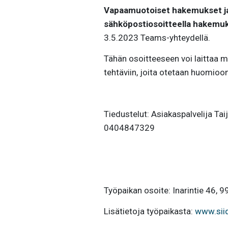
Vapaamuotoiset hakemukset ja
sähköpostiosoitteella hakemu
3.5.2023 Teams-yhteydellä.
Tähän osoitteeseen voi laittaa 
tehtäviin, joita otetaan huomioon
Tiedustelut: Asiakaspalvelija Tai
0404847329
Työpaikan osoite: Inarintie 46, 9
Lisätietoja työpaikasta
:
www.siid