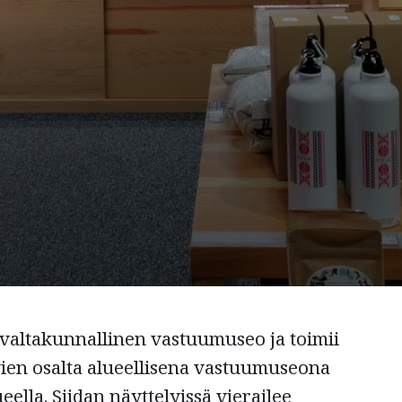
valtakunnallinen vastuumuseo ja toimii
ien osalta alueellisena vastuumuseona
ella. Siidan näyttelyissä vierailee