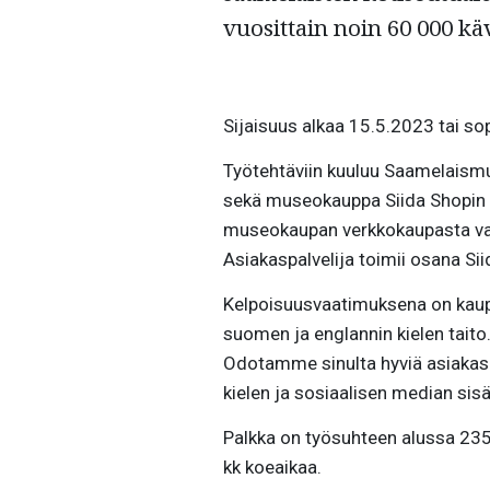
vuosittain noin 60 000 käv
Sijaisuus alkaa 15.5.2023 tai s
Työtehtäviin kuuluu Saamelaismu
sekä museokauppa Siida Shopin y
museokaupan verkkokaupasta va
Asiakaspalvelija toimii osana Sii
Kelpoisuusvaatimuksena on kaupa
suomen ja englannin kielen taito
Odotamme sinulta hyviä asiakasp
kielen ja sosiaalisen median si
Palkka on työsuhteen alussa 23
kk koeaikaa.