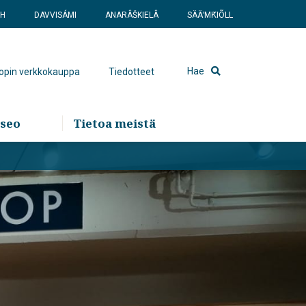
SH
DAVVISÁMI
ANARÂŠKIELÂ
SÄÄʹMǨIÕLL
Hae
hopin verkkokauppa
Tiedotteet
seo
Tietoa meistä