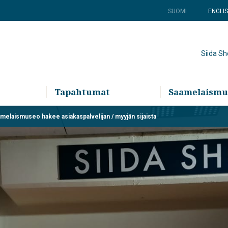
SUOMI
ENGLI
Siida S
Tapahtumat
Saamelaismu
melaismuseo hakee asiakaspalvelijan / myyjän sijaista