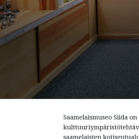
Saamelaismuseo Siida on 
kulttuuriympäristötehtäv
saamelaisten kotiseutualue