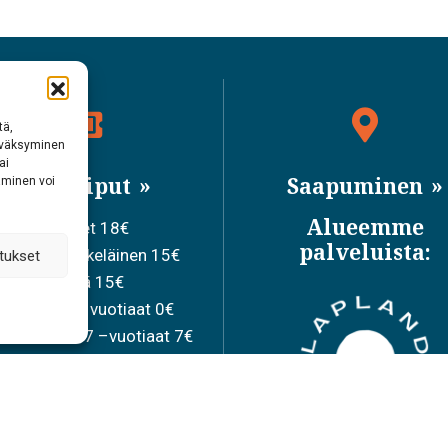
tä,
hyväksyminen
ai
Pääsyliput
Saapuminen
aminen voi
Alueemme
Aikuiset 18€
palveluista:
iskelija/eläkeläinen 15€
tukset
Ryhmä 15€
apset 0-6 – vuotiaat 0€
lulaiset 7-17 –vuotiaat 7€
Perhelippu 36€