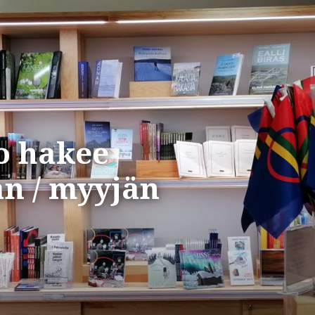
o hakee
an / myyjän