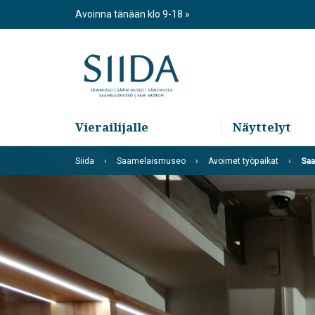
Skip
Avoinna tänään klo 9-18
to
content
Vierailijalle
Näyttelyt
Siida
Saamelaismuseo
Avoimet työpaikat
Saa