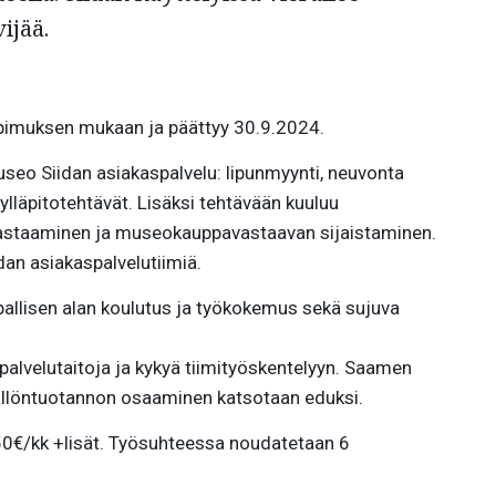
ijää.
opimuksen mukaan ja päättyy 30.9.2024.
seo Siidan asiakaspalvelu: lipunmyynti, neuvonta
lläpitotehtävät. Lisäksi tehtävään kuuluu
staaminen ja museokauppavastaavan sijaistaminen.
dan asiakaspalvelutiimiä.
llisen alan koulutus ja työkokemus sekä sujuva
.
alvelutaitoja ja kykyä tiimityöskentelyyn. Saamen
sällöntuotannon osaaminen katsotaan eduksi.
50€/kk +lisät. Työsuhteessa noudatetaan 6