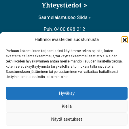
Yhteystiedot
Saamelaismuseo Siida
Puh. 0400 898 212
Hallinnoi evästeiden suostumusta
Metsähallituksen asiakaspalvelu
Parhaan kokemuksen tarjoamiseksi käytämme teknologioita, kuten
Puh. 0206 39 7740
evästeitä, tallentaaksemme ja/tai käyttääksemme laitetietoja. Näiden
tekniikoiden hyväksyminen antaa meille mahdollisuuden käsitellä tietoja,
Ravintola Sarrit
kuten selauskäyttäytymistä tai yksilöllisiä tunnuksia tällä sivustolla.
Suostumuksen jättäminen tai peruuttaminen voi vaikuttaa haitallisesti
Puh. 040 700 6485
tiettyihin ominaisuuksiin ja toimintoihin.
Hyväksy
Kiellä
Näytä asetukset