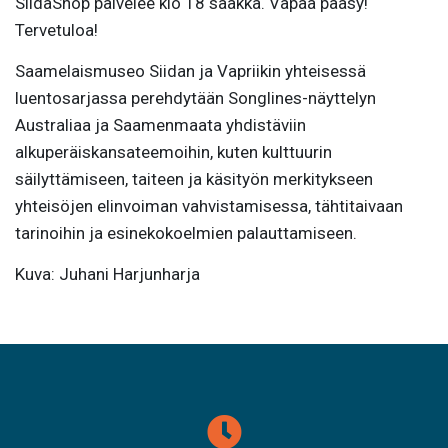
SiidaShop palvelee klo 18 saakka. Vapaa pääsy!
Tervetuloa!
Saamelaismuseo Siidan ja Vapriikin yhteisessä
luentosarjassa perehdytään Songlines-näyttelyn
Australiaa ja Saamenmaata yhdistäviin
alkuperäiskansateemoihin, kuten kulttuurin
säilyttämiseen, taiteen ja käsityön merkitykseen
yhteisöjen elinvoiman vahvistamisessa, tähtitaivaan
tarinoihin ja esinekokoelmien palauttamiseen.
Kuva: Juhani Harjunharja