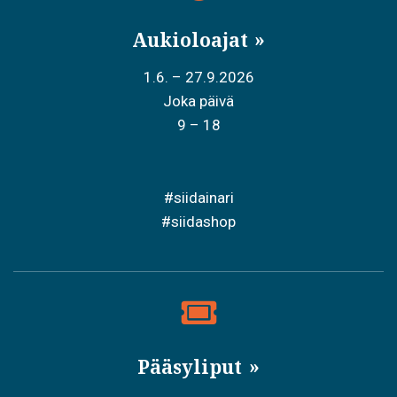
Aukioloajat
1.6. – 27.9.2026
Joka päivä
9 – 18
#siidainari
#siidashop
Pääsyliput