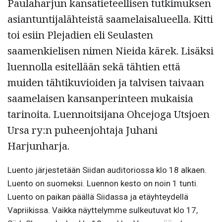
Paulaharjun kansatieteellisen tutkimuksen
asiantuntijalähteistä saamelaisalueella. Kitti
toi esiin Plejadien eli Seulasten
saamenkielisen nimen Nieida kärek. Lisäksi
luennolla esitellään sekä tähtien että
muiden tähtikuvioiden ja talvisen taivaan
saamelaisen kansanperinteen mukaisia
tarinoita. Luennoitsijana Ohcejoga Utsjoen
Ursa ry:n puheenjohtaja Juhani
Harjunharja.
Luento järjestetään Siidan auditoriossa klo 18 alkaen.
Luento on suomeksi. Luennon kesto on noin 1 tunti.
Luento on paikan päällä Siidassa ja etäyhteydellä
Vapriikissa. Vaikka näyttelymme sulkeutuvat klo 17,