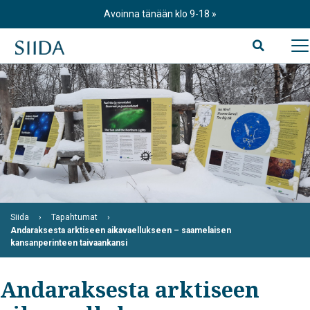
Skip
Avoinna tänään klo 9-18
to
content
Siida
Tapahtumat
Andaraksesta arktiseen aikavaellukseen – saamelaisen
kansanperinteen taivaankansi
Andaraksesta arktiseen