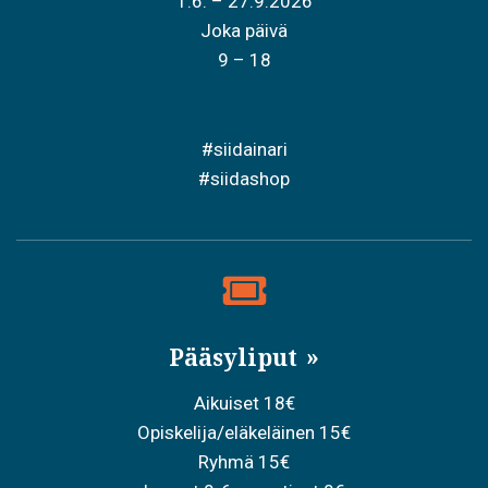
1.6. – 27.9.2026
Joka päivä
9 – 18
#siidainari
#siidashop
Pääsyliput
Aikuiset 18€
Opiskelija/eläkeläinen 15€
Ryhmä 15€