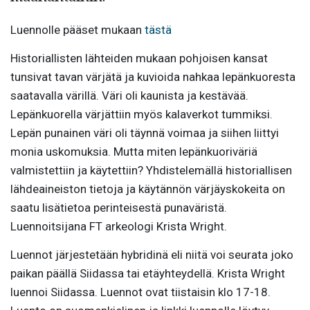
Luennolle pääset mukaan
tästä
Historiallisten lähteiden mukaan pohjoisen kansat
tunsivat tavan värjätä ja kuvioida nahkaa lepänkuoresta
saatavalla värillä. Väri oli kaunista ja kestävää.
Lepänkuorella värjättiin myös kalaverkot tummiksi.
Lepän punainen väri oli täynnä voimaa ja siihen liittyi
monia uskomuksia. Mutta miten lepänkuoriväriä
valmistettiin ja käytettiin? Yhdistelemällä historiallisen
lähdeaineiston tietoja ja käytännön värjäyskokeita on
saatu lisätietoa perinteisestä punaväristä.
Luennoitsijana FT arkeologi Krista Wright.
Luennot järjestetään hybridinä eli niitä voi seurata joko
paikan päällä Siidassa tai etäyhteydellä. Krista Wright
luennoi Siidassa. Luennot ovat tiistaisin klo 17-18.