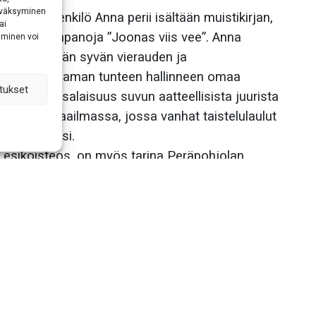
hyväksyminen
nin päähenkilö Anna perii isältään muistikirjan,
ai
yt muistiinpanoja ”Joonas viis vee”. Anna
aminen voi
iessaan tämän syvän vierauden ja
ja tajuaa saman tunteen hallinneen omaa
tukset
ekoittuu salaisuus suvun aatteellisista juurista
eisessä maailmassa, jossa vanhat taistelulaulut
nostalgiaksi.
sa esikoisteos, on myös tarina Peräpohjolan
akostaan pärjätä ilmapiirissä, jota leimaavat
paamattomuuden tunteet. Monikerroksisen,
n lyyrinen ja aistivoimainen kieli luo voimakkaan
n koettelemuksille.