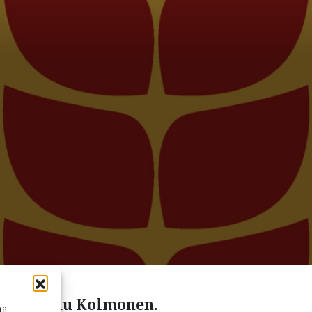
idassa Anu Kolmonen.
tä,