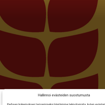
Hallinnoi evästeiden suostumusta
Kirjailijavieraana Si
Parhaan kokemuksen tarjoamiseksi käytämme teknologioita, kuten evästei