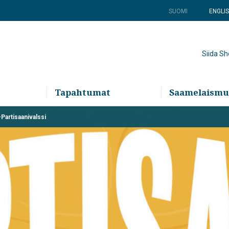
SUOMI
ENGLI
Siida S
Tapahtumat
Saamelaismu
-Partisaanivalssi