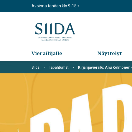
Skip
Avoinna tänään klo 9-18
to
content
Vierailijalle
Näyttelyt
Siida
Tapahtumat
Kirjailijavierailu: Anu Kolmonen 