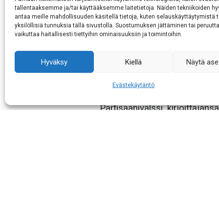
tallentaaksemme ja/tai käyttääksemme laitetietoja. Näiden tekniikoiden 
Peräpohjolaan sijoittuva romaa
antaa meille mahdollisuuden käsitellä tietoja, kuten selauskäyttäytymistä t
johon hänen lisäkseen on tehn
yksilöllisiä tunnuksia tällä sivustolla. Suostumuksen jättäminen tai peruutt
vaikuttaa haitallisesti tiettyihin ominaisuuksiin ja toimintoihin.
oivaltaa isän merkintöjä tutk
ulkopuolisuuden kokemuksen 
Hyväksy
Kiellä
Näytä ase
elämäänsä. Tähän tunteeseen s
sosialismin romahduksen jälk
Evästekäytäntö
ovat muuttuneet hävettäväksi 
Partisaanivalssi, kirjoittajan
vahvoista naisista ja heidän p
alituiset hylkäämiset ja kel
rakenteeltaan hallitun romaani
kontrastin teoksen henkilöide
Tilaisuuteen vapaapääsy!