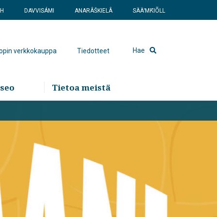
SH
DAVVISÁMI
ANARÂŠKIELÂ
SÄÄʹMǨIÕLL
Hae
hopin verkkokauppa
Tiedotteet
seo
Tietoa meistä