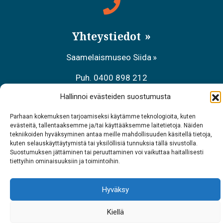
Yhteystiedot
Saamelaismuseo Siida
Puh. 0400 898 212
Hallinnoi evästeiden suostumusta
Metsähallituksen asiakaspalvelu
Parhaan kokemuksen tarjoamiseksi käytämme teknologioita, kuten
Puh. 0206 39 7740
evästeitä, tallentaaksemme ja/tai käyttääksemme laitetietoja. Näiden
tekniikoiden hyväksyminen antaa meille mahdollisuuden käsitellä tietoja,
Ravintola Sarrit
kuten selauskäyttäytymistä tai yksilöllisiä tunnuksia tällä sivustolla.
Suostumuksen jättäminen tai peruuttaminen voi vaikuttaa haitallisesti
Puh. 040 700 6485
tiettyihin ominaisuuksiin ja toimintoihin.
Hyväksy
Kiellä