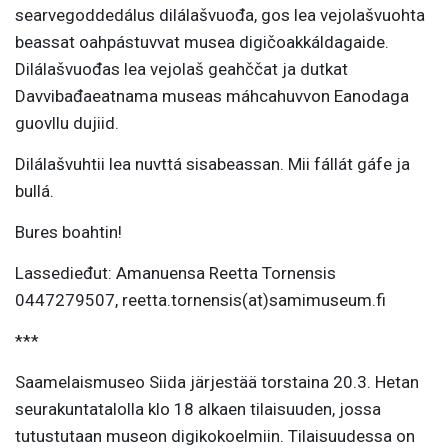
searvegoddedálus dilálašvuođa, gos lea vejolašvuohta
beassat oahpástuvvat musea digičoakkáldagaide.
Dilálašvuođas lea vejolaš geahččat ja dutkat
Davvibađaeatnama museas máhcahuvvon Eanodaga
guovllu dujiid.
Dilálašvuhtii lea nuvttá sisabeassan. Mii fállát gáfe ja
bullá.
Bures boahtin!
Lassedieđut: Amanuensa Reetta Tornensis
0447279507, reetta.tornensis(at)samimuseum.fi
***
Saamelaismuseo Siida järjestää torstaina 20.3. Hetan
seurakuntatalolla klo 18 alkaen tilaisuuden, jossa
tutustutaan museon digikokoelmiin. Tilaisuudessa on