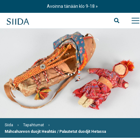
Skip
Avoinna tänään klo 9-18
to
content
Siida
Tapahtumat
Máhcahuvvon duojit Heahtás / Palautetut duodjit Hetassa