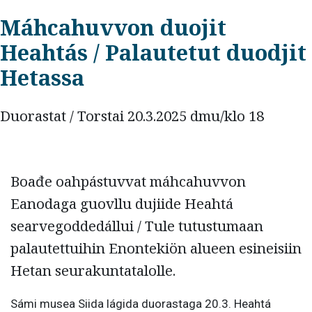
Máhcahuvvon duojit
Heahtás / Palautetut duodjit
Hetassa
Duorastat / Torstai 20.3.2025 dmu/klo 18
Boađe oahpástuvvat máhcahuvvon
Eanodaga guovllu dujiide Heahtá
searvegoddedállui / Tule tutustumaan
palautettuihin Enontekiön alueen esineisiin
Hetan seurakuntatalolle.
Sámi musea Siida lágida duorastaga 20.3. Heahtá