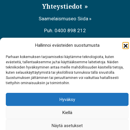
Yhteystiedot
Saamelaismuseo Siida
Puh. 0400 898 212
Metsähallituksen asiakaspalvelu
Hallinnoi evästeiden suostumusta
Puh. 0206 39 7740
Parhaan kokemuksen tarjoamiseksi käytämme teknologioita, kuten
evästeitä, tallentaaksemme ja/tai käyttääksemme laitetietoja. Näiden
Ravintola Sarrit
tekniikoiden hyväksyminen antaa meille mahdollisuuden käsitellä tietoja,
kuten selauskäyttäytymistä tai yksilöllisiä tunnuksia tällä sivustolla.
Puh. 040 700 6485
Suostumuksen jättäminen tai peruuttaminen voi vaikuttaa haitallisesti
tiettyihin ominaisuuksiin ja toimintoihin.
Hyväksy
Kiellä
Näytä asetukset