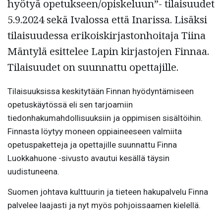
hyötyä opetukseen/opiskeluun”- tilaisuudet
5.9.2024 sekä Ivalossa että Inarissa. Lisäksi
tilaisuudessa erikoiskirjastonhoitaja Tiina
Mäntylä esittelee Lapin kirjastojen Finnaa.
Tilaisuudet on suunnattu opettajille.
Tilaisuuksissa keskitytään Finnan hyödyntämiseen
opetuskäytössä eli sen tarjoamiin
tiedonhakumahdollisuuksiin ja oppimisen sisältöihin.
Finnasta löytyy moneen oppiaineeseen valmiita
opetuspaketteja ja opettajille suunnattu Finna
Luokkahuone -sivusto avautui kesällä täysin
uudistuneena.
Suomen johtava kulttuurin ja tieteen hakupalvelu Finna
palvelee laajasti ja nyt myös pohjoissaamen kielellä.