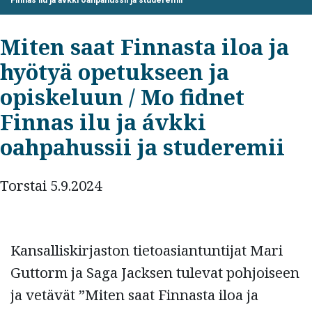
Finnas ilu ja ávkki oahpahussii ja studeremii
Miten saat Finnasta iloa ja
hyötyä opetukseen ja
opiskeluun / Mo fidnet
Finnas ilu ja ávkki
oahpahussii ja studeremii
Torstai 5.9.2024
Kansalliskirjaston tietoasiantuntijat Mari
Guttorm ja Saga Jacksen tulevat pohjoiseen
ja vetävät ”Miten saat Finnasta iloa ja