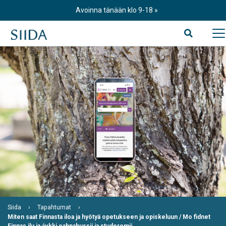
Skip
Avoinna tänään klo 9-18
to
content
Siida
Tapahtumat
Miten saat Finnasta iloa ja hyötyä opetukseen ja opiskeluun / Mo fidnet