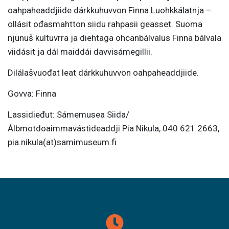
oahpaheaddjiide dárkkuhuvvon Finna Luohkkálatnja –
ollásit ođasmahtton siidu rahpasii geasset. Suoma
njunuš kultuvrra ja diehtaga ohcanbálvalus Finna bálvala
viidásit ja dál maiddái davvisámegillii.
Dilálašvuođat leat dárkkuhuvvon oahpaheaddjiide.
Govva: Finna
Lassidieđut: Sámemusea Siida/
Álbmotdoaimmavástideaddji Pia Nikula, 040 621 2663,
pia.nikula(at)samimuseum.fi