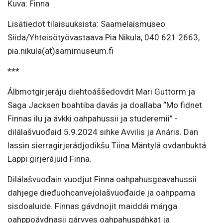
Kuva: Finna
Lisätiedot tilaisuuksista: Saamelaismuseo
Siida/Yhteisötyövastaava Pia Nikula, 040 621 2663,
pia.nikula(at)samimuseum.fi
***
Álbmotgirjeráju diehtoáššedovdit Mari Guttorm ja
Saga Jacksen boahtiba davás ja doallaba “Mo fidnet
Finnas ilu ja ávkki oahpahussii ja studeremii” -
dilálašvuođaid 5.9.2024 sihke Avvilis ja Anáris. Dan
lassin sierragirjerádjodikšu Tiina Mäntylä ovdanbuktá
Lappi girjerájuid Finna.
Dilálašvuođain vuodjut Finna oahpahusgeavahussii
dahjege dieđuohcanvejolašvuođaide ja oahppama
sisdoaluide. Finnas gávdnojit maiddái máŋga
oahppoávdnasii gárvves oahpahuspáhkat ja