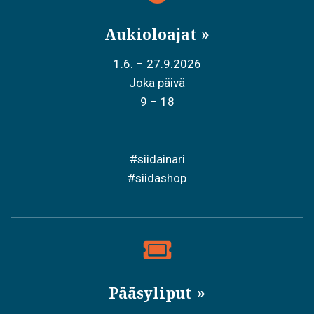
Aukioloajat
1.6. – 27.9.2026
Joka päivä
9 – 18
#siidainari
#siidashop
Pääsyliput