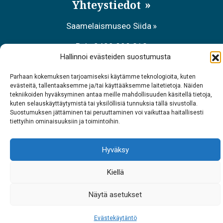
Yhteystiedot
Saamelaismuseo Siida
Puh. 0400 898 212
Hallinnoi evästeiden suostumusta
Metsähallituksen asiakaspalvelu
Parhaan kokemuksen tarjoamiseksi käytämme teknologioita, kuten
evästeitä, tallentaaksemme ja/tai käyttääksemme laitetietoja. Näiden
Puh. 0206 39 7740
tekniikoiden hyväksyminen antaa meille mahdollisuuden käsitellä tietoja,
kuten selauskäyttäytymistä tai yksilöllisiä tunnuksia tällä sivustolla.
Ravintola Sarrit
Suostumuksen jättäminen tai peruuttaminen voi vaikuttaa haitallisesti
tiettyihin ominaisuuksiin ja toimintoihin.
Puh. 040 700 6485
Hyväksy
Kiellä
Näytä asetukset
Evästekäytäntö