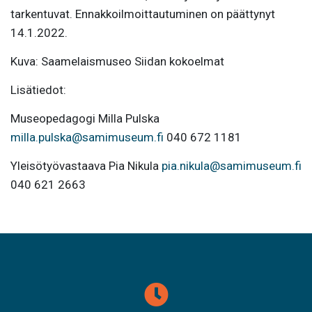
tarkentuvat. Ennakkoilmoittautuminen on päättynyt
14.1.2022.
Kuva: Saamelaismuseo Siidan kokoelmat
Lisätiedot:
Museopedagogi Milla Pulska
milla.pulska@samimuseum.fi
040 672 1181
Yleisötyövastaava Pia Nikula
pia.nikula@samimuseum.fi
040 621 2663