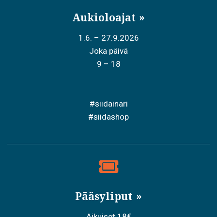
Aukioloajat
1.6. – 27.9.2026
Joka päivä
9 – 18
#siidainari
#siidashop
Pääsyliput
Aikuiset 18€