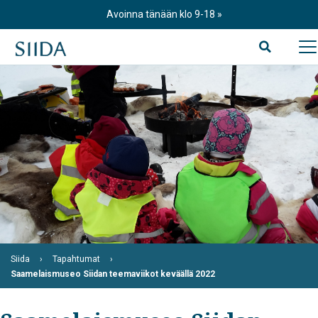
Skip
Avoinna tänään klo 9-18
to
content
Siida
Tapahtumat
Saamelaismuseo Siidan teemaviikot keväällä 2022