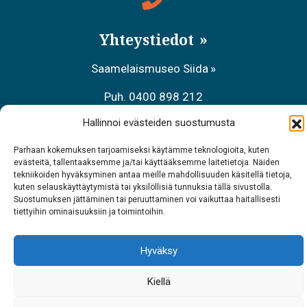
Yhteystiedot
Saamelaismuseo Siida
Puh. 0400 898 212
Hallinnoi evästeiden suostumusta
Metsähallituksen asiakaspalvelu
Parhaan kokemuksen tarjoamiseksi käytämme teknologioita, kuten
Puh. 0206 39 7740
evästeitä, tallentaaksemme ja/tai käyttääksemme laitetietoja. Näiden
tekniikoiden hyväksyminen antaa meille mahdollisuuden käsitellä tietoja,
Ravintola Sarrit
kuten selauskäyttäytymistä tai yksilöllisiä tunnuksia tällä sivustolla.
Suostumuksen jättäminen tai peruuttaminen voi vaikuttaa haitallisesti
Puh. 040 700 6485
tiettyihin ominaisuuksiin ja toimintoihin.
Hyväksy
Kiellä