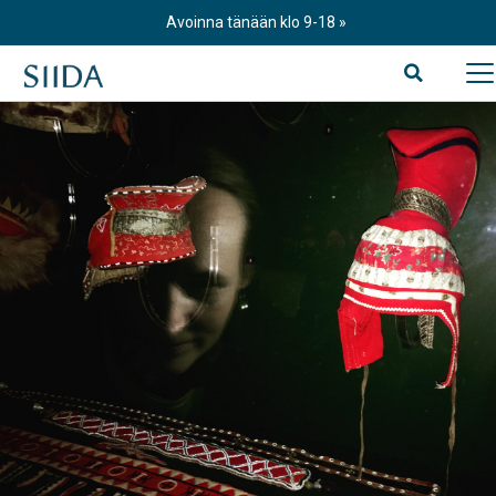
Skip
Avoinna tänään klo 9-18
to
content