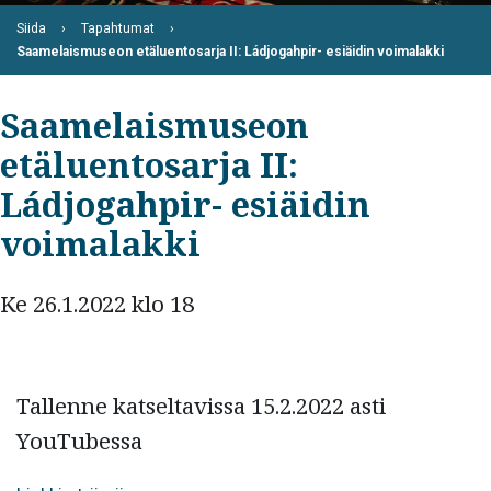
Siida
Tapahtumat
Saamelaismuseon etäluentosarja II: Ládjogahpir- esiäidin voimalakki
Saamelaismuseon
etäluentosarja II:
Ládjogahpir- esiäidin
voimalakki
Ke 26.1.2022 klo 18
Tallenne katseltavissa 15.2.2022 asti
YouTubessa