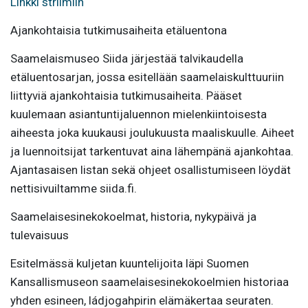
Linkki striimiin
Ajankohtaisia tutkimusaiheita etäluentona
Saamelaismuseo Siida järjestää talvikaudella
etäluentosarjan, jossa esitellään saamelaiskulttuuriin
liittyviä ajankohtaisia tutkimusaiheita. Pääset
kuulemaan asiantuntijaluennon mielenkiintoisesta
aiheesta joka kuukausi joulukuusta maaliskuulle. Aiheet
ja luennoitsijat tarkentuvat aina lähempänä ajankohtaa.
Ajantasaisen listan sekä ohjeet osallistumiseen löydät
nettisivuiltamme siida.fi.
Saamelaisesinekokoelmat, historia, nykypäivä ja
tulevaisuus
Esitelmässä kuljetan kuuntelijoita läpi Suomen
Kansallismuseon saamelaisesinekokoelmien historiaa
yhden esineen, ládjogahpirin elämäkertaa seuraten.