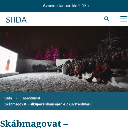
Skip
Avoinna tänään klo 9-18
to
content
Siida
Tapahtumat
Skábmagovat – alkuperäiskansojen elokuvafestivaali
Skábmagovat –