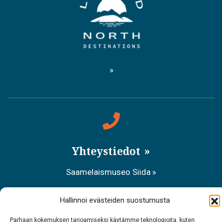
Yhteystiedot
Saamelaismuseo Siida
Puh. 0400 898 212
Hallinnoi evästeiden suostumusta
Metsähallituksen asiakaspalvelu
Parhaan kokemuksen tarjoamiseksi käytämme teknologioita, kuten