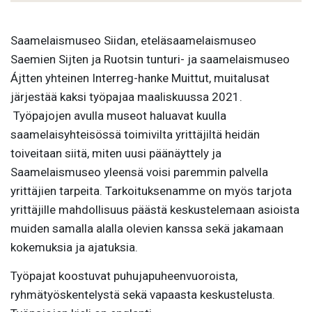
Saamelaismuseo Siidan, eteläsaamelaismuseo
Saemien Sijten ja Ruotsin tunturi- ja saamelaismuseo
Ájtten yhteinen Interreg-hanke Muittut, muitalusat
järjestää kaksi työpajaa maaliskuussa 2021.
Työpajojen avulla museot haluavat kuulla
saamelaisyhteisössä toimivilta yrittäjiltä heidän
toiveitaan siitä, miten uusi päänäyttely ja
Saamelaismuseo yleensä voisi paremmin palvella
yrittäjien tarpeita. Tarkoituksenamme on myös tarjota
yrittäjille mahdollisuus päästä keskustelemaan asioista
muiden samalla alalla olevien kanssa sekä jakamaan
kokemuksia ja ajatuksia.
Työpajat koostuvat puhujapuheenvuoroista,
ryhmätyöskentelystä sekä vapaasta keskustelusta.