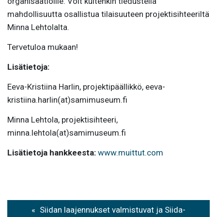
organisaatioille. Voit kuitenkin tiedustella
mahdollisuutta osallistua tilaisuuteen projektisihteeriltä
Minna Lehtolalta.
Tervetuloa mukaan!
Lisätietoja:
Eeva-Kristiina Harlin, projektipäällikkö, eeva-
kristiina.harlin(at)samimuseum.fi
Minna Lehtola, projektisihteeri,
minna.lehtola(at)samimuseum.fi
Lisätietoja hankkeesta:
www.muittut.com
Artikkelien
Siidan laajennukset valmistuvat ja Siida-