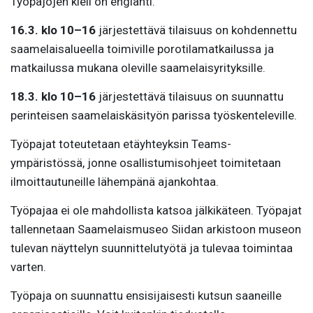
Työpajojen kieli on englanti.
16.3. klo 10–16
järjestettävä tilaisuus on kohdennettu
saamelaisalueella toimiville porotilamatkailussa ja
matkailussa mukana oleville saamelaisyrityksille.
18.3. klo 10–16
järjestettävä tilaisuus on suunnattu
perinteisen saamelaiskäsityön parissa työskenteleville.
Työpajat toteutetaan etäyhteyksin Teams-
ympäristössä, jonne osallistumisohjeet toimitetaan
ilmoittautuneille lähempänä ajankohtaa.
Työpajaa ei ole mahdollista katsoa jälkikäteen. Työpajat
tallennetaan Saamelaismuseo Siidan arkistoon museon
tulevan näyttelyn suunnittelutyötä ja tulevaa toimintaa
varten.
Työpaja on suunnattu ensisijaisesti kutsun saaneille