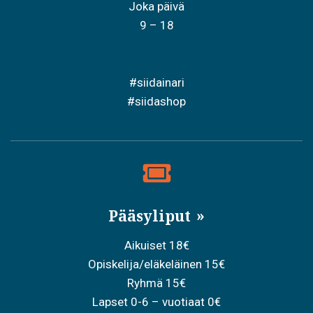
Joka päivä
9 – 18
#siidainari
#siidashop
Pääsyliput
Aikuiset 18€
Opiskelija/eläkeläinen 15€
Ryhmä 15€
Lapset 0-6 – vuotiaat 0€