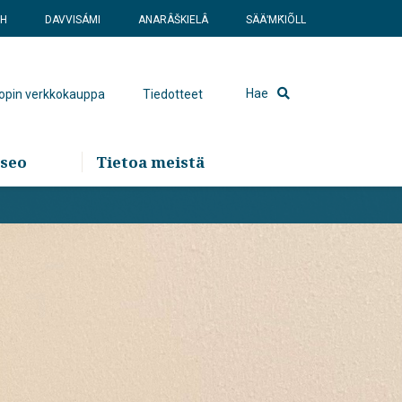
SH
DAVVISÁMI
ANARÂŠKIELÂ
SÄÄʹMǨIÕLL
Hae
hopin verkkokauppa
Tiedotteet
seo
Tietoa meistä