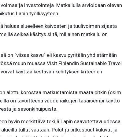
invoimaa ja investointeja. Matkailulla arvioidaan olevan
kutus Lapin työllisyyteen.
tä haluaa alueelleen kaivosten ja tuulivoiman sijasta
illä selkeä käsitys siitä, millainen matkailu on
sä on “viisas kasvu” eli kasvu pyritään yhdistämään
ytössä muun muassa Visit Finlandin Sustainable Travel
t voivat käyttää kestävän kehityksen kriteerien
 on alettu korostaa matkustamista maata pitkin (esim.
leilla on tavoitteena vuodenaikojen tasaisempi käyttö
vesta ja sesonkihuipuista.
een hyvin merkittävä tekijä Lapin saavutettavuudessa.
lueilla tullut vastaan. Polut ja pitkospuut kuluvat ja