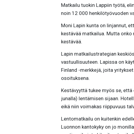
Matkailu tuokin Lappiin työtä, el
noin 12 000 henkilötyövuoden vai
Moni Lapin kunta on linjannut, et
kestävää matkailua. Mutta onko me
kestävää.
Lapin matkailustrategian keskiös
vastuullisuuteen. Lapissa on kä
Finland -merkkejä, joita yritykse
osoituksena.
Kestävyyttä tukee myös se, että
junalla) lentämisen sijaan. Hotel
eikä niin voimakas riippuvuus tal
Lentomatkailu on kuitenkin edell
Luonnon kantokyky on jo monilla a