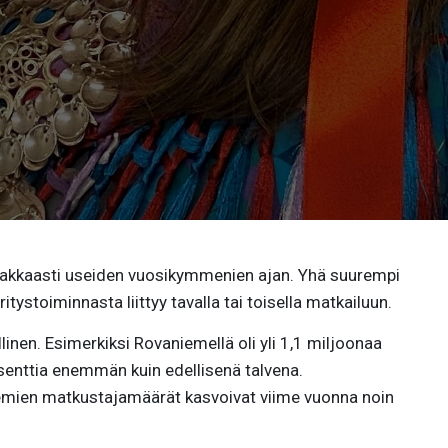
makkaasti useiden vuosikymmenien ajan. Yhä suurempi
tystoiminnasta liittyy tavalla tai toisella matkailuun.
llinen. Esimerkiksi Rovaniemellä oli yli 1,1 miljoonaa
senttia enemmän kuin edellisenä talvena.
emien matkustajamäärät kasvoivat viime vuonna noin