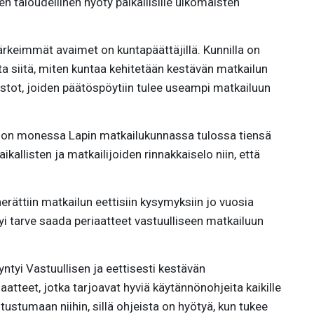
en taloudellinen hyöty paikallisille ulkomaisten
rkeimmät avaimet on kuntapäättäjillä. Kunnilla on
a siitä, miten kuntaa kehitetään kestävän matkailun
stot, joiden päätöspöytiin tulee useampi matkailuun
ys on monessa Lapin matkailukunnassa tulossa tiensä
kallisten ja matkailijoiden rinnakkaiselo niin, että
rättiin matkailun eettisiin kysymyksiin jo vuosia
yi tarve saada periaatteet vastuulliseen matkailuun
tyi Vastuullisen ja eettisesti kestävän
atteet, jotka tarjoavat hyviä käytännönohjeita kaikille
tustumaan niihin, sillä ohjeista on hyötyä, kun tukee