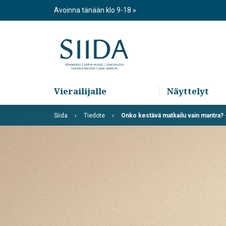
Skip
Avoinna tänään klo 9-18
to
content
Vierailijalle
Näyttelyt
Siida
Tiedote
Onko kestävä matkailu vain mantra?