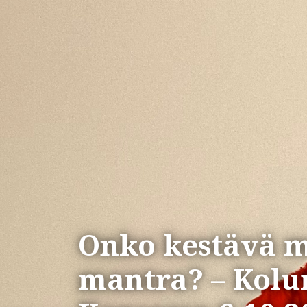
Onko kestävä m
mantra? – Kolu