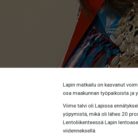
Lapin matkailu on kasvanut voi
osa maakunnan työpaikoista ja yri
Viime talvi oli Lapissa ennätykse
yöpymistä, mikä oli lähes 20 pro
Lentoliikenteessä Lapin lentoas
viidenneksellä.