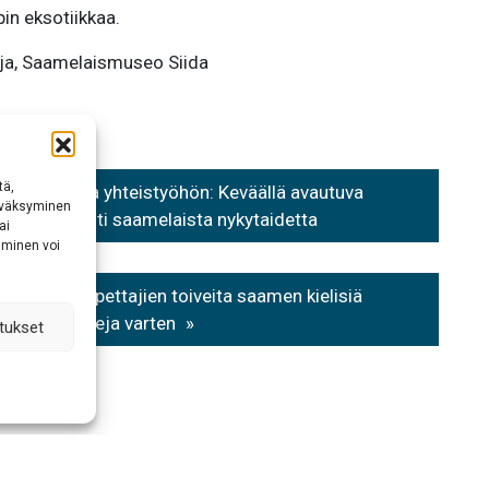
pin eksotiikkaa.
aja, Saamelaismuseo Siida
tä,
a ja Kiasma yhteistyöhön: Keväällä avautuva
hyväksyminen
ttelee laajasti saamelaista nykytaidetta
ai
aminen voi
rtoittaa opettajien toiveita saamen kielisiä
neistopaketteja varten
tukset