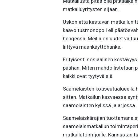
Matkailusta pitää olla pitkäaikain
matkailuyritysten sijaan.
Uskon että kestävän matkailun tä
kaavoitusmonopoli eli päätösvalt
hengessä. Meillä on uudet valtuu
liittyvä maankäyttöhanke.
Erityisesti sosiaalinen kestävy
päähän. Miten mahdollistetaan pai
kaikki ovat tyytyväisiä.
Saamelaisten kotiseutualueella he
sitten. Matkailun kasvaessa synt
saamelaisten kylissä ja arjessa.
Saamelaiskäräjien tuottamana syn
saamelaismatkailun toimintaperia
matkailutoimijoille. Kannustan tu