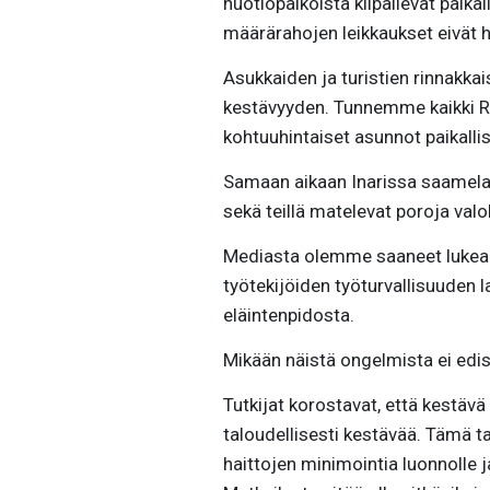
nuotiopaikoista kilpailevat paikal
määrärahojen leikkaukset eivät h
Asukkaiden ja turistien rinnakka
kestävyyden. Tunnemme kaikki R
kohtuuhintaiset asunnot paikallisi
Samaan aikaan Inarissa saamelaisi
sekä teillä matelevat poroja valok
Mediasta olemme saaneet lukea li
työtekijöiden työturvallisuuden 
eläintenpidosta.
Mikään näistä ongelmista ei edis
Tutkijat korostavat, että kestävä 
taloudellisesti kestävää. Tämä 
haittojen minimointia luonnolle 