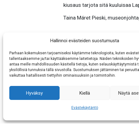
kiusaus tarjota sitä kuuluisaa La
Taina Máret Pieski, museonjoht
Hallinnoi evästeiden suostumusta
Artikkelien
Parhaan kokemuksen tarjoamiseksi käytämme teknologioita, kuten evästei
Saamelaismuseo Siid
tallentaaksemme ja/tai käyttääksemme laitetietoja. Näiden tekniikoiden 
yhteisnäyttely esi
selaus
antaa meille mahdollisuuden käsitellä tietoja, kuten selauskäyttäytymistä t
yksilöllisiä tunnuksia tällä sivustolla. Suostumuksen jättäminen tai peruutt
vaikuttaa haitallisesti tiettyihin ominaisuuksiin ja toimintoihin.
Saamelaismuseo Siida ka
ai
Hyväksy
Kiellä
Näytä ase
Evästekäytäntö