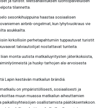
liset ja turistit. Metsähallituksen luontopalveluiden
elpota tilannetta.
iselo sesonkihuippuina haastaa sosiaalisen
ovaniemen airbnb-ongelmat, kun lyhytvuokraus vie
lta asukkailta.
in kirkollisiin perhetapahtumiin tuppautuvat turistit
uvaavat talviautoilijat nostattavat tunteita.
ian monta uutista matkailuyritysten jäterikoksista,
laiminlyönneistä ja husky-tarhojen ala-arvoisesta
tä Lapin kestävän matkailun brändiä.
matkailu on ympäristöllisesti, sosiaalisesti ja
tarkoittaa muun muassa matkailun aiheuttamien
ja paikallisyhteisöjen osallistamista päätöksentekoon.