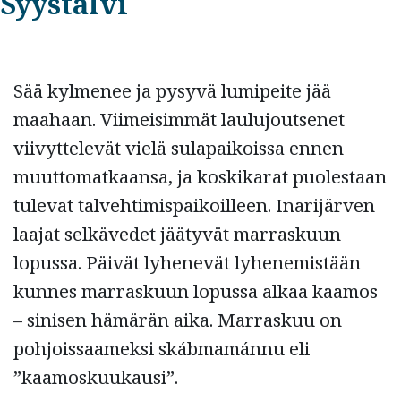
Syystalvi
Sää kylmenee ja pysyvä lumipeite jää
maahaan. Viimeisimmät laulujoutsenet
viivyttelevät vielä sulapaikoissa ennen
muuttomatkaansa, ja koskikarat puolestaan
tulevat talvehtimispaikoilleen. Inarijärven
laajat selkävedet jäätyvät marraskuun
lopussa. Päivät lyhenevät lyhenemistään
kunnes marraskuun lopussa alkaa kaamos
– sinisen hämärän aika. Marraskuu on
pohjoissaameksi skábmamánnu eli
”kaamoskuukausi”.