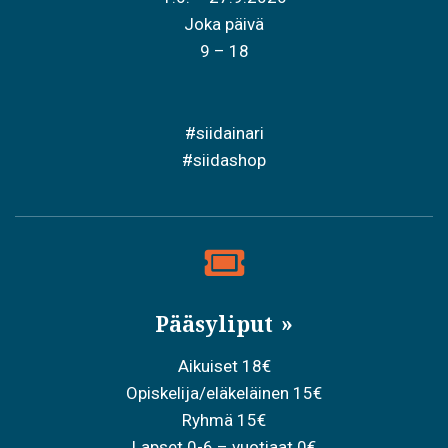
Joka päivä
9 – 18
#siidainari
#siidashop
Pääsyliput
Aikuiset 18€
Opiskelija/eläkeläinen 15€
Ryhmä 15€
Lapset 0-6 – vuotiaat 0€