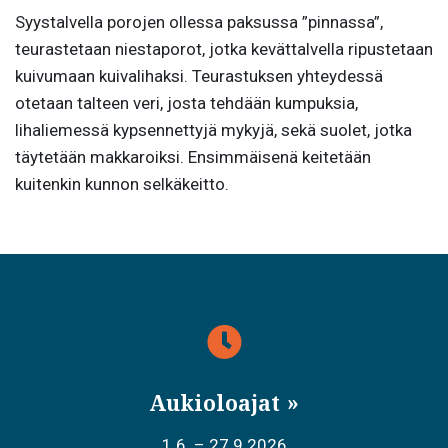
Syystalvella porojen ollessa paksussa ”pinnassa”,
teurastetaan niestaporot, jotka kevättalvella ripustetaan
kuivumaan kuivalihaksi. Teurastuksen yhteydessä
otetaan talteen veri, josta tehdään kumpuksia,
lihaliemessä kypsennettyjä mykyjä, sekä suolet, jotka
täytetään makkaroiksi. Ensimmäisenä keitetään
kuitenkin kunnon selkäkeitto.
Aukioloajat
1.6. – 27.9.2026