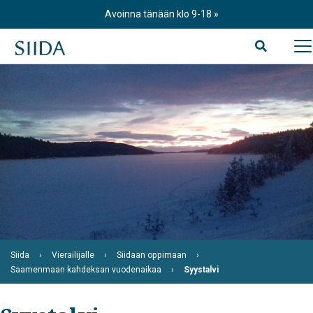
Skip
Avoinna tänään klo 9-18
to
content
Siida
Vierailijalle
Siidaan oppimaan
Saamenmaan kahdeksan vuodenaikaa
Syystalvi