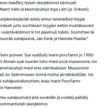
es taaiđârij tyejeh skeŋkkiimist kávnojeh:
arit Valle já kesimácuhijd Inga Laiti (js. Eriksen).
eŋkkimkejâstâh adelij ennuv lasetiäđuid tiiŋgâi
ainâseh juttii suottâsávt tiiŋgâin eellim muštâlussáid.
vuástáväldimist lii tot pajemuš tobdo. Ilosmittee lâi
j nuorâb suhâpuolvâ, Jan-Eerik já Hannele Paadar.”
âšem pioneer. Sun vuáđudij Inarin porofarmi jo 1980-
it-Annain suái nuuráin toho meid uccâ museoviste, mii
sämimácuhijd meid eres sämikuávluin. Museoviste
aaš, ko Säämimuseo toimâ muttui pirrâihásâžžân. Ive
i suhâpuolvâlonottem, kuás Inarin Porofarmi
is Hannelein.
ttee suhâpuolváid pitá suvâidân já ovdebij páihálij
h kommentisteh skeŋkkiimis.