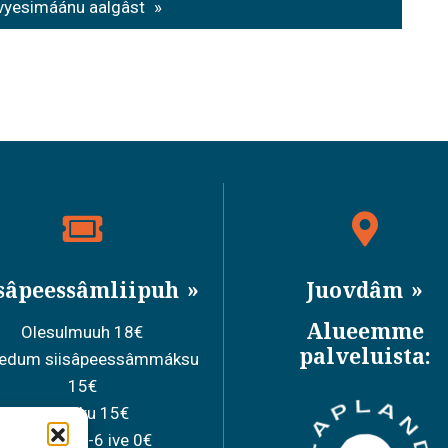
vyesimáánu aalgâst
isâpeessâmliipuh
Juovdâm
Alueemme
Olesulmuuh 18€
palveluista:
ledum siisâpeessâmmáksu
15€
Juávkku 15€
Párnááh 0-6 ive 0€