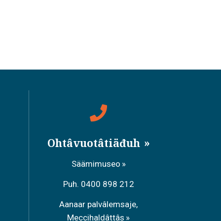
Ohtâvuotâtiäđuh
Säämimuseo
Puh. 0400 898 212
Aanaar palvâlemsaje,
Meccihaldâttâs