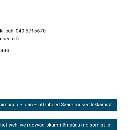
ki, puh. 040 5715670
museum.fi
6 444
imuseo Siidan – 60 ihheed Säämimuseo lekkâmist
dâ tiet jyehi ive roovvâd-skammâmáánu molsomist já