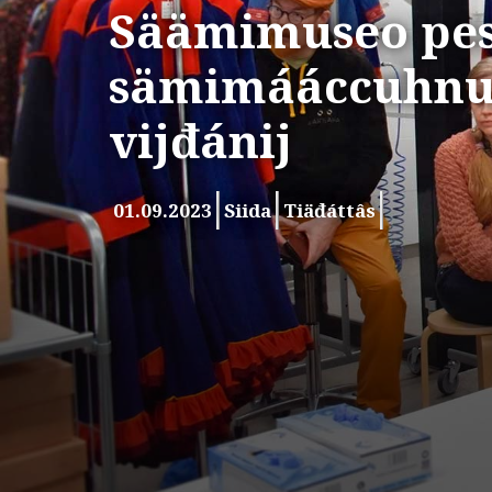
Säämimuseo pes
sämimááccuhnu
vijđánij
01.09.2023
Siida
Tiäđáttâs