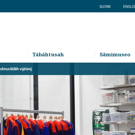
SUOMI
ENGLI
Tábáhtusah
Sämimuseo
hnurâldâh vijđánij