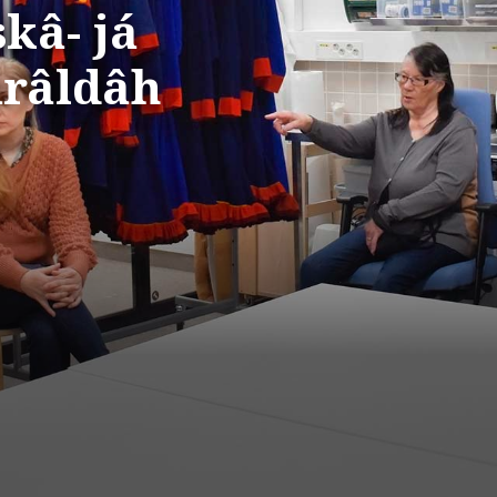
kâ- já
râldâh