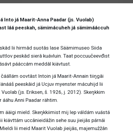
á Into já Maarit-Anna Paadar (js. Vuolab)
ast láá peeskah, sämimácuheh já sämimááccuh
skâd lii hirmâd suotâs lase Säämimuseo Siida
uttlov peskâd sierâ kuávluin. Taat poccuučeevđist
ollásávt pááccám meddâl kiävtust.
 čáállám oovtâst Intoin já Maarit-Annain tiiŋgâi
 Iänááš peeskâid já Ucjuv myenster mácuhijd lii
Vuolab (js. Eriksen, š. 1926, j. 2012). Skeŋkkim
r ááhu Anni Paadar rähtim.
m ääigi mield. Skeŋkkiimist mij lep váldám vuástá
 kiävttám uccânieidâžin sehe suu jieijâs párnái
Mieldi lii meid Maarit Vuolab jieijâs, majemužžân