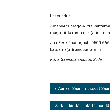
Lasetiäđuh:
Amanuens Marjo-Riitta Rantamä
marjo-riitta.rantamaki(at)sami
Jan-Eerik Paadar, puh. 0500 66
kaksama(at)reindeerfarm.fi
Kove: Saamelaismuseo Siida
Post
Aanaar Säämimuseost Sääm
navigation
Siida lii kiddâ huolâttâspuu