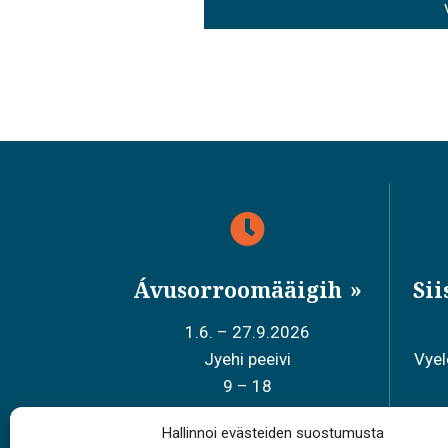
Ávusorroomääigih
Si
1.6. – 27.9.2026
Jyehi peeivi
Vye
9 – 18
Hallinnoi evästeiden suostumusta