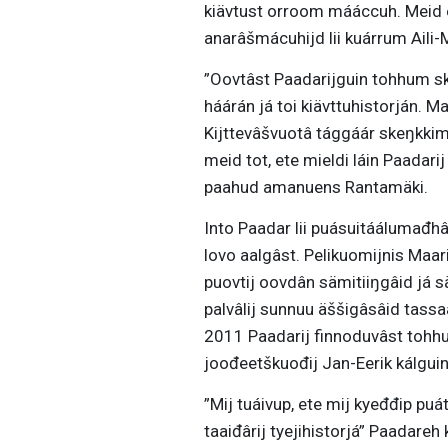
kiävtust orroom mááccuh. Meid er
anarâšmácuhijd lii kuárrum Aili-Ma
”Oovtâst Paadarijguin tohhum sk
háárán já toi kiävttuhistorján. M
Kijttevâšvuotâ tággáár skeŋkkim 
meid tot, ete mieldi láin Paadari
paahud amanuens Rantamäki.
Into Paadar lii puásuitáálumađh
lovo aalgâst. Pelikuomijnis Maar
puovtij oovdân sämitiiŋgâid já 
palvâlij sunnuu äššigâsâid tass
2011 Paadarij finnoduvâst tohhu
joođeetškuođij Jan-Eerik kálguin
”Mij tuáivup, ete mij kyeđđip puá
taaiđârij tyejihistorjá” Paadare