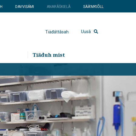
SH
DAVVISÁMI
ANARÂŠKIELÂ
SÄÄʹMǨIÕLL
Uusâ
Tiäđáttâsah
Tiäđuh mist