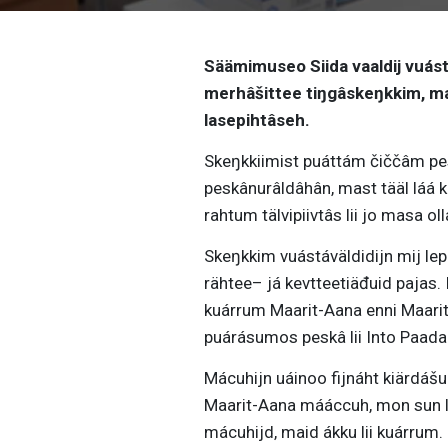
Säämimuseo Siida vaaldij vuást
merhâšittee tiŋgâskeŋkkim, m
lasepihtâseh.
Skeŋkkiimist puáttám čiččâm pe
peskânurâldâhân, mast tääl láá k
rahtum tälvipiivtâs lii jo masa 
Skeŋkkim vuástáväldidijn mij lep
rähtee– já kevtteetiäđuid pajas.
kuárrum Maarit-Aana enni Maarit 
puárásumos peskâ lii Into Paada
Mácuhijn uáinoo fijnáht kiärdášu
Maarit-Aana mááccuh, mon sun lii
mácuhijd, maid ákku lii kuárrum. 