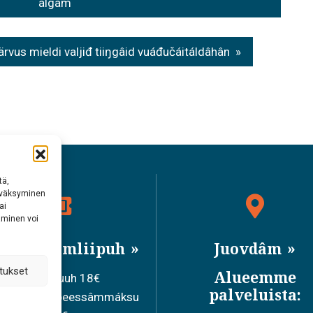
álgám
vus mieldi valjiđ tiiŋgâid vuáđučáitáldâhân
tä,
hyväksyminen
ai
aminen voi
isâpeessâmliipuh
Juovdâm
tukset
Alueemme
Olesulmuuh 18€
palveluista:
ledum siisâpeessâmmáksu