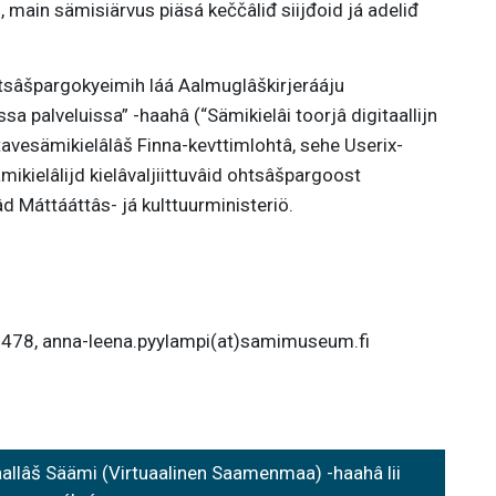
main sämisiärvus piäsá keččâliđ siijđoid já adeliđ
tsâšpargokyeimih láá Aalmuglâškirjerááju
ssa palveluissa” -haahâ (“Sämikielâi toorjâ digitaallijn
tavesämikielâlâš Finna-kevttimlohtâ, sehe Userix-
ikielâlijd kielâvaljiittuvâid ohtsâšpargoost
 Máttááttâs- já kulttuurministeriö.
478, anna-leena.pyylampi(at)samimuseum.fi
allâš Säämi (Virtuaalinen Saamenmaa) -haahâ lii