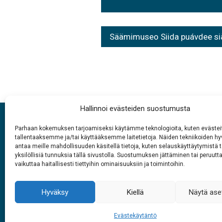
navigation
Säämimuseo Siida puávdee siär
Hallinnoi evästeiden suostumusta
Parhaan kokemuksen tarjoamiseksi käytämme teknologioita, kuten evästei
tallentaaksemme ja/tai käyttääksemme laitetietoja. Näiden tekniikoiden 
antaa meille mahdollisuuden käsitellä tietoja, kuten selauskäyttäytymistä t
yksilöllisiä tunnuksia tällä sivustolla. Suostumuksen jättäminen tai peruutt
vaikuttaa haitallisesti tiettyihin ominaisuuksiin ja toimintoihin.
Ávusorroomääigih
Si
Hyväksy
Kiellä
Näytä ase
1.6. – 27.9.2026
Jyehi peeivi
Vye
Evästekäytäntö