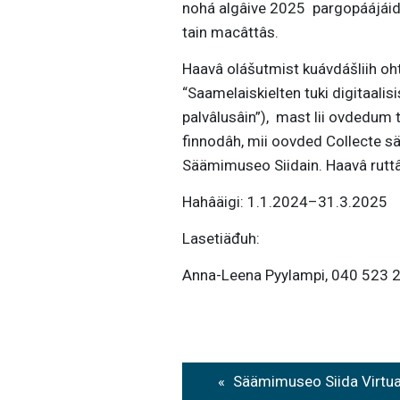
nohá algâive 2025 pargopáájáid, 
tain macâttâs.
Haavâ olášutmist kuávdášliih oh
“Saamelaiskielten tuki digitaalisi
palvâlusâin”), mast lii ovdedum 
finnodâh, mii oovded Collecte säm
Säämimuseo Siidain. Haavâ ruttâd
Hahâäigi: 1.1.2024–31.3.2025
Lasetiäđuh:
Anna-Leena Pyylampi, 040 523 2
Post
Säämimuseo Siida Virtua