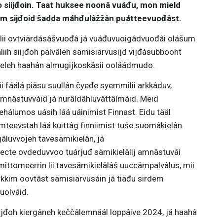
io siijđoin. Taat huksee noonâ vuáđu, mon mield
tem sijđoid šadda máhđulâžžân puátteevuođâst.
âlii ovtviärdásâšvuođâ já vuáđuvuoigâdvuođâi olášum
iih siijđoh palvâleh sämisiärvusijd vijđásubbooht
deleh haahân almugijkoskâsii ooláádmudo.
ii fáálá piäsu suullân čyeđe syemmilii arkkâduv,
 amnâstuvváid já nurâldâhluvâttâlmáid. Meid
hálumos uásih láá uáinimist Finnast. Eidu tääl
âlemteevstah láá kuittâg finniimist tuše suomâkielân.
gâluvvojeh tavesämikielân, já
cte ovdeduvvoo tuárjuđ sämikielâlij amnâstuvâi
ittomeerrin lii tavesämikielâlâš uuccâmpalvâlus, mii
rkkim oovtâst sämisiärvusáin já tiäđu sirdem
puolváid.
siijđoh kiergâneh keččâlemnáál loppâive 2024, já haahâ