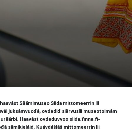
-haavâst Säämimuseo Siida mittomeerrin lii
uvâi juksâmvuođâ, ovdediđ siärvuslii museotoimâm
tuuräärbi. Haavâst ovdeduvvoo siida.finna.fi-
â sämikieláid. Kuávdášlâš mittomeerrin lii