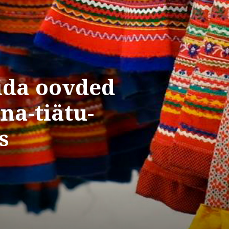
ida oovded
na-tiätu-
s