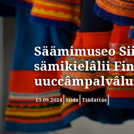
Säämimuseo Si
sämikielâlii Fin
uuccâmpalvâlu
13.09.2024
Siida
Tiäđáttâs