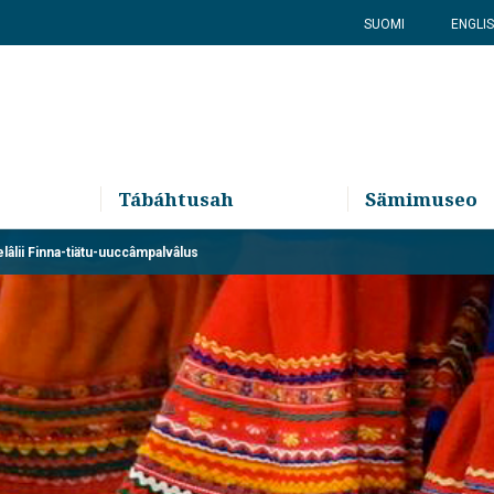
SUOMI
ENGLI
Tábáhtusah
Sämimuseo
âlii Finna-tiätu-uuccâmpalvâlus