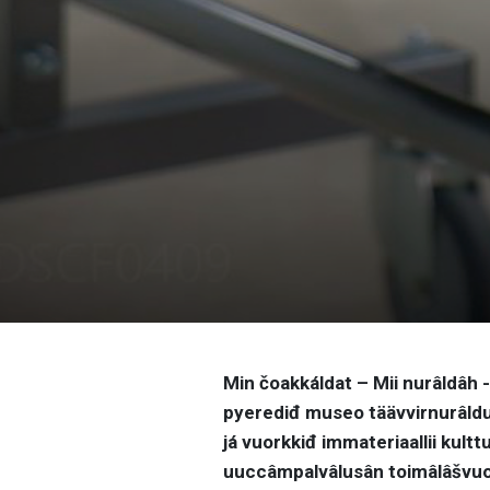
Min čoakkáldat – Mii nurâldâh 
pyerediđ museo täävvirnurâld
já vuorkkiđ immateriaallii kult
uuccâmpalvâlusân toimâlâšvuođ