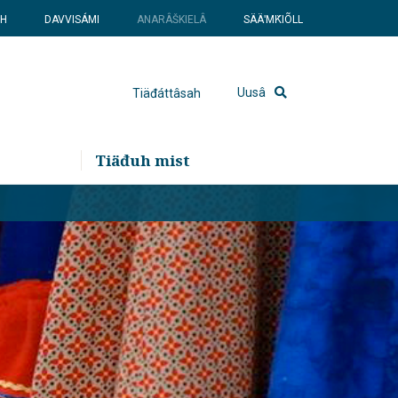
SH
DAVVISÁMI
ANARÂŠKIELÂ
SÄÄʹMǨIÕLL
Uusâ
Tiäđáttâsah
Tiäđuh mist