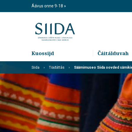
Skip
Áávus onne 9-18
to
content
Kuossijd
Čáitálduvah
Siida
Tiäđáttâs
Säämimuseo Siida oovded sämikiel