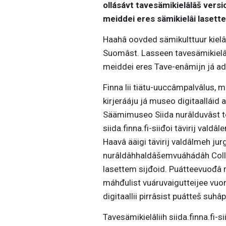
ollásávt tavesämikielâlâš vers
meiddei eres sämikielâi laset
Haahâ oovded sämikulttuur kiel
Suomâst. Lasseen tavesämikielâl
meiddei eres Tave-enâmijn já a
Finna lii tiätu-uuccâmpalvâlus, m
kirjerááju já museo digitaalláid
Säämimuseo Siida nurâlduvâst te
siida.finna.fi-siiđoi tävirij vald
Haavâ ääigi tävirij valdâlmeh jur
nurâldâhhaldâšemvuáhádâh Colle
lasettem sijđoid. Puátteevuođâ m
máhđulist vuáruvaigutteijee vuo
digitaallii pirrâsist puátteš suhâ
Tavesämikielâliih siida.finna.fi-