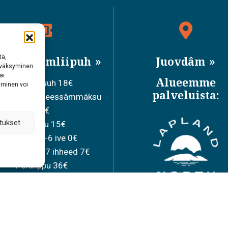
tä,
isâpeessâmliipuh
Juovdâm
hyväksyminen
ai
Alueemme
Olesulmuuh 18€
aminen voi
palveluista:
ledum siisâpeessâmmáksu
15€
tukset
Juávkku 15€
Párnááh 0-6 ive 0€
kovlâliih 7-17 ihheed 7€
Perâlippu 36€