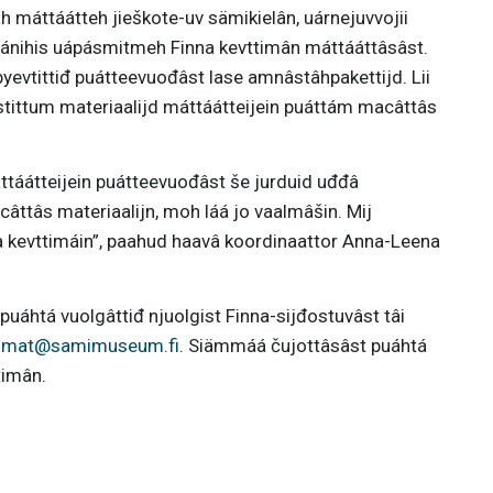
äh máttáátteh jieškote-uv sämikielân, uárnejuvvojii
uánihis uápásmitmeh Finna kevttimân máttááttâsâst.
 pyevtittiđ puátteevuođâst lase amnâstâhpakettijd. Lii
tittum materiaalijd máttáátteijein puáttám macâttâs
ttáátteijein puátteevuođâst še jurduid uđđâ
âttâs materiaalijn, moh láá jo vaalmâšin. Mij
 kevttimáin”, paahud haavâ koordinaattor Anna-Leena
puáhtá vuolgâttiđ njuolgist Finna-sijđostuvâst tâi
lmat@samimuseum.fi
. Siämmáá čujottâsâst puáhtá
timân.