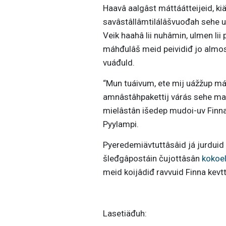
Haavâ aalgâst máttáátteijeid, ki
savâstâllâmtilálâšvuođah sehe 
Veik haahâ lii nuhâmin, ulmen lii
máhđulâš meid peividiđ jo almos
vuáđuld.
“Mun tuáivum, ete mij uážžup má
amnâstâhpakettij várás sehe mac
mielâstân išedep mudoi-uv Finna
Pyylampi.
Pyeredemiävtuttâsâid já jurduid 
šleđgâpostáin čujottâsân
kokoe
meid koijâdiđ ravvuid Finna kevt
Lasetiäđuh: