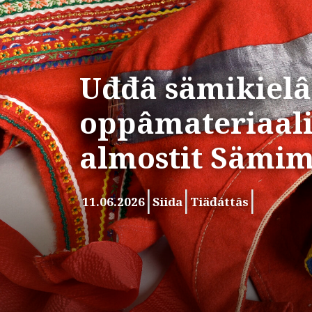
Uđđâ sämikielâ
oppâmateriaali
almostit Sämim
11.06.2026
Siida
Tiäđáttâs