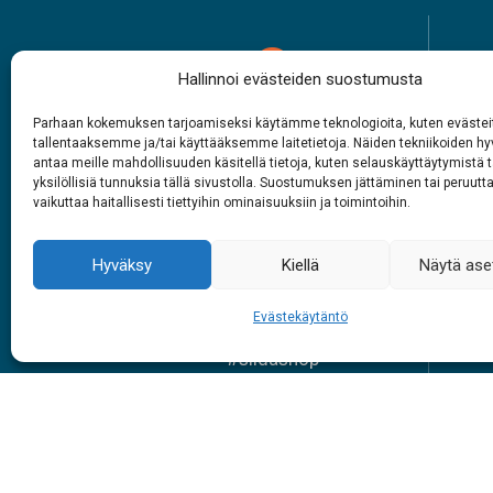
Hallinnoi evästeiden suostumusta
Parhaan kokemuksen tarjoamiseksi käytämme teknologioita, kuten evästei
Ávusorroomääigih
Si
tallentaaksemme ja/tai käyttääksemme laitetietoja. Näiden tekniikoiden 
antaa meille mahdollisuuden käsitellä tietoja, kuten selauskäyttäytymistä t
1.6. – 27.9.2026
yksilöllisiä tunnuksia tällä sivustolla. Suostumuksen jättäminen tai peruutt
vaikuttaa haitallisesti tiettyihin ominaisuuksiin ja toimintoihin.
Jyehi peeivi
Vye
9 – 18
Hyväksy
Kiellä
Näytä ase
Evästekäytäntö
Š
#siidainari
#siidashop