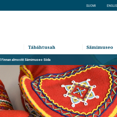
SUOMI
ENGLI
Tábáhtusah
Sämimuseo
jd Finnan almostit Sämimuseo Siida