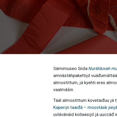
Sämimuseo Siida
Nurâlduvah mu
amnâstâhpakettijd vuáđumáttáát
almostittum, já kyehti eres alm
vaalmâšin.
Tääl almostittum kovetaiđuu já
Kaperijn taaiđâ – moovtásk jieijâ
uvlávánáid kollaasijd já uuccâđ ins