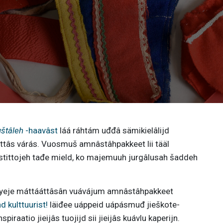
štâleh
-haavâst
láá ráhtám uđđâ sämikielâlijd
tâs várás. Vuosmuš amnâstâhpakkeet lii tääl
ostittojeh tađe mield, ko majemuuh jurgâlusah šaddeh
 tyeje máttááttâsân vuávájum amnâstâhpakkeet
d kulttuurist!
läiđee uáppeid uápásmuđ jieškote-
piraatio jieijâs tuojijd sii jieijâs kuávlu kaperijn.