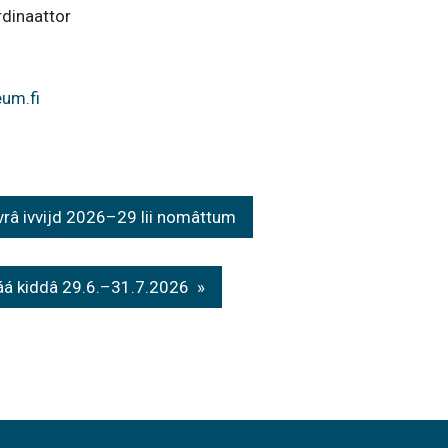
dinaattor
um.fi
râ ivvijd 2026–29 lii nomâttum
láá kiddâ 29.6.–31.7.2026