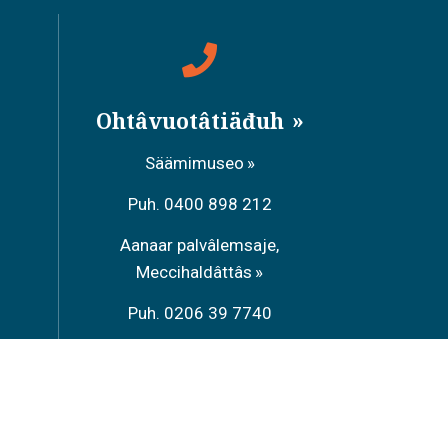
Ohtâvuotâtiäđuh
Säämimuseo
Puh. 0400 898 212
Aanaar palvâlemsaje,
Meccihaldâttâs
Puh. 0206 39 7740
Raavâdviäsu Sarrit
Puh. 040 700 6485