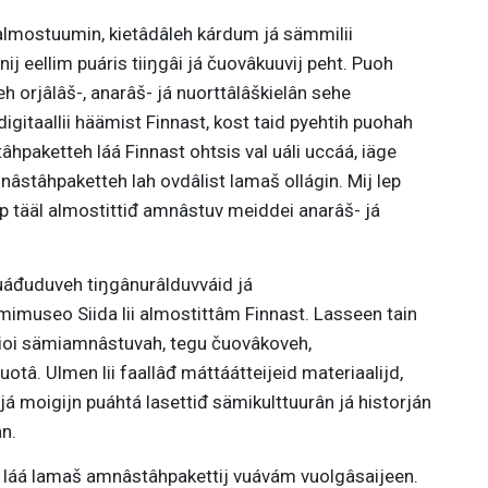
almostuumin, kietâdâleh kárdum já sämmilii
ij eellim puáris tiiŋgâi já čuovâkuuvij peht. Puoh
 orjâlâš-, anarâš- já nuorttâlâškielân sehe
igitaallii häämist Finnast, kost taid pyehtih puohah
tâhpaketteh láá Finnast ohtsis val uáli uccáá, iäge
nâstâhpaketteh lah ovdâlist lamaš ollágin. Mij lep
tip tääl almostittiđ amnâstuv meiddei anarâš- já
uáđuduveh tiŋgânurâlduvváid já
mimuseo Siida lii almostittâm Finnast. Lasseen tain
tioi sämiamnâstuvah, tegu čuovâkoveh,
tâ. Ulmen lii faallâđ máttáátteijeid materiaalijd,
já moigijn puáhtá lasettiđ sämikulttuurân já historján
n.
uh láá lamaš amnâstâhpakettij vuávám vuolgâsaijeen.