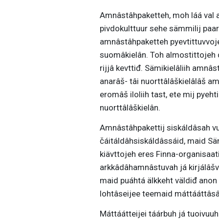
Amnâstâhpaketteh, moh láá val 
pivdokulttuur sehe sämmilij paarn
amnâstâhpaketteh pyevtittuvvojeh
suomâkielân. Toh almostittojeh d
rijjâ kevttiđ. Sämikielâliih amnâs
anarâš- tâi nuorttâlâškielâlâš am
eromâš iloliih tast, ete mij pyeh
nuorttâlâškielân.
Amnâstâhpakettij siskáldâsah v
čáitáldâhsiskáldâssáid, maid Sä
kiävttojeh eres Finna-organisaa
arkkâdâhamnâstuvah já kirjálâšvuo
maid puáhtá älkkeht väldiđ anon 
lohtâseijee teemaid máttááttâsâ
Máttáátteijei táárbuh já tuoivu