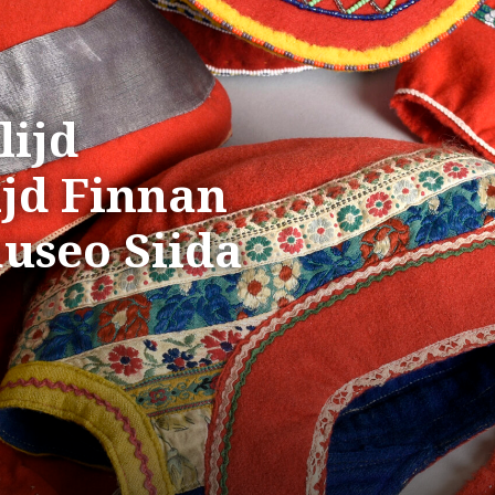
lijd
jd Finnan
useo Siida