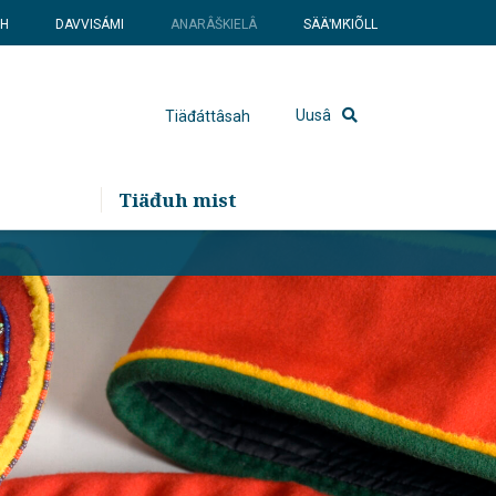
SH
DAVVISÁMI
ANARÂŠKIELÂ
SÄÄʹMǨIÕLL
Uusâ
Tiäđáttâsah
Tiäđuh mist