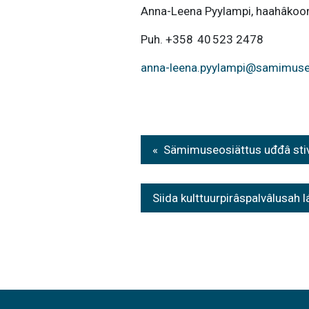
Anna-Leena Pyylampi, haahâkoor
Puh. +358 40 523 2478
anna-leena.pyylampi@samimuse
Post
Sämimuseosiättus uđđâ stiv
navigation
Siida kulttuurpirâspalvâlusah 