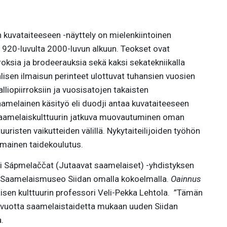
kuvataiteeseen -näyttely on mielenkiintoinen
1920-luvulta 2000-luvun alkuun. Teokset ovat
rroksia ja brodeerauksia sekä kaksi sekatekniikalla
lisen ilmaisun perinteet ulottuvat tuhansien vuosien
liopiirroksiin ja vuosisatojen takaisten
amelainen käsityö eli duodji antaa kuvataiteeseen
aamelaiskulttuurin jatkuva muovautuminen oman
uristen vaikutteiden välillä. Nykytaiteilijoiden työhön
mainen taidekoulutus.
ti Sápmelaččat (Jutaavat saamelaiset) -yhdistyksen
 Saamelaismuseo Siidan omalla kokoelmalla.
Oainnus
isen kulttuurin professori Veli-Pekka Lehtola. ”Tämän
 vuotta saamelaistaidetta mukaan uuden Siidan
.