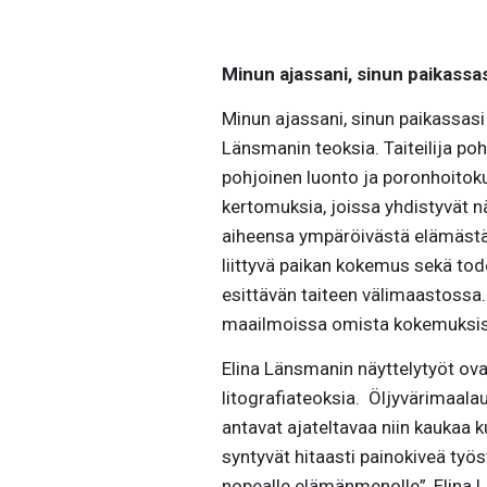
Minun ajassani, sinun paikassas
Minun ajassani, sinun paikassasi 
Länsmanin teoksia. Taiteilija po
pohjoinen luonto ja poronhoitokul
kertomuksia, joissa yhdistyvät nä
aiheensa ympäröivästä elämästä,
liittyvä paikan kokemus sekä tod
esittävän taiteen välimaastossa.
maailmoissa omista kokemuksis
Elina Länsmanin näyttelytyöt ova
litografiateoksia. Öljyvärimaalau
antavat ajateltavaa niin kaukaa k
syntyvät hitaasti painokiveä työ
nopealle elämänmenolle”, Elina 