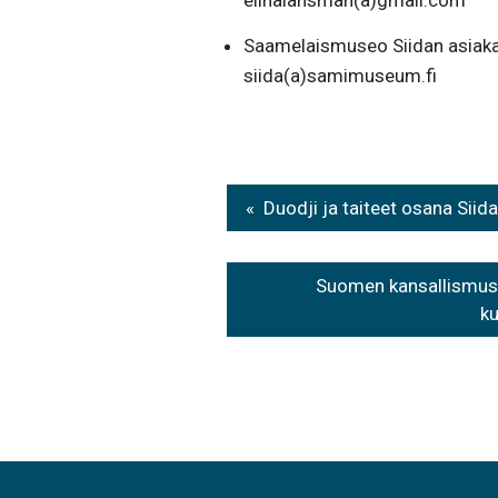
elinalansman(a)gmail.com
Saamelaismuseo Siidan asiaka
siida(a)samimuseum.fi
Artikkelien
Duodji ja taiteet osana Siid
selaus
Suomen kansallismuse
ku