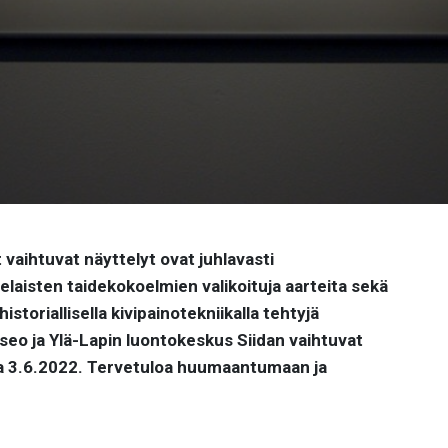
vaihtuvat näyttelyt ovat juhlavasti
melaisten taidekokoelmien valikoituja aarteita sekä
storiallisella kivipainotekniikalla tehtyjä
useo ja Ylä-Lapin luontokeskus
Siidan
vaihtuvat
na 3.6.2022. Tervetuloa huumaantumaan ja