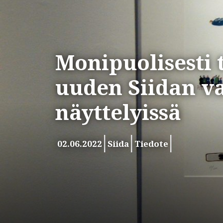
Monipuolisesti 
uuden Siidan va
näyttelyissä
02.06.2022
Siida
Tiedote