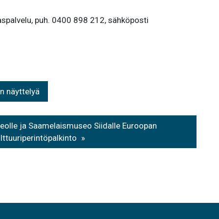
spalvelu, puh. 0400 898 212, sähköposti
an näyttelyä
olle ja Saamelaismuseo Siidalle Euroopan
lttuuriperintöpalkinto