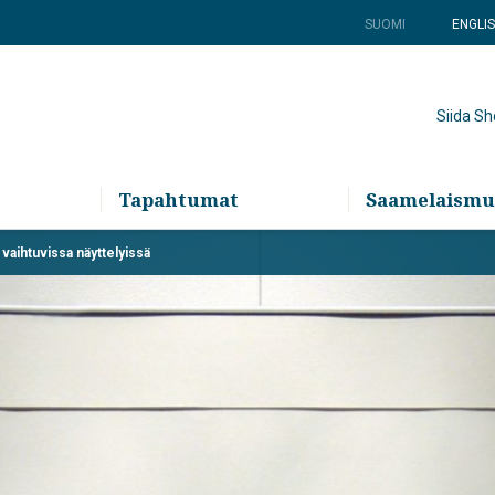
SUOMI
ENGLI
Siida S
Tapahtumat
Saamelaismu
 vaihtuvissa näyttelyissä