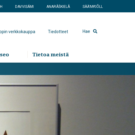
SH
DAVVISÁMI
ANARÂŠKIELÂ
SÄÄʹMǨIÕLL
Hae
hopin verkkokauppa
Tiedotteet
seo
Tietoa meistä