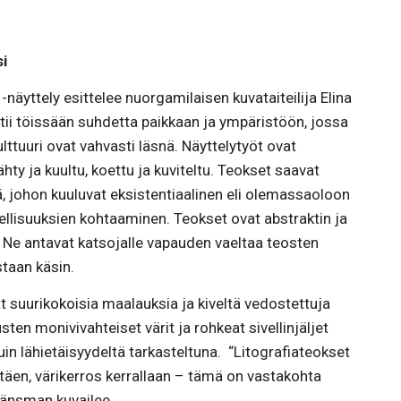
i
-näyttely esittelee nuorgamilaisen kuvataiteilija Elina
htii töissään suhdetta paikkaan ja ympäristöön, jossa
ttuuri ovat vahvasti läsnä. Näyttelytyöt ovat
hty ja kuultu, koettu ja kuviteltu. Teokset saavat
 johon kuuluvat eksistentiaalinen eli olemassaoloon
ellisuuksien kohtaaminen. Teokset ovat abstraktin ja
 Ne antavat katsojalle vapauden vaeltaa teosten
taan käsin.
t suurikokoisia maalauksia ja kiveltä vedostettuja
sten monivivahteiset värit ja rohkeat sivellinjäljet
uin lähietäisyydeltä tarkasteltuna. “Litografiateokset
stäen, värikerros kerrallaan – tämä on vastakohta
Länsman kuvailee.