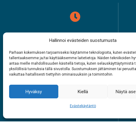
Aukioloajat
Hallinnoi evästeiden suostumusta
1.6. – 27.9.2026
Parhaan kokemuksen tarjoamiseksi käytämme teknologioita, kuten evästei
Joka päivä
Op
tallentaaksemme ja/tai käyttääksemme laitetietoja. Näiden tekniikoiden 
antaa meille mahdollisuuden käsitellä tietoja, kuten selauskäyttäytymistä t
9 – 18
yksilöllisiä tunnuksia tällä sivustolla. Suostumuksen jättäminen tai peruutt
L
vaikuttaa haitallisesti tiettyihin ominaisuuksiin ja toimintoihin.
Kou
#siidainari
Hyväksy
Kiellä
Näytä ase
#siidashop
Evästekäytäntö