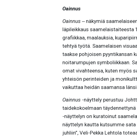
Oainnus
Oainnus
‒ näkymiä saamelaiseen 
läpileikkaus saamelaistaiteesta 
grafiikkaa, maalauksia, kuparipii
tehtyä työtä. Saamelaisen visuaa
taakse pohjoisen pyyntikansan kal
noitarumpujen symboliikkaan. Sa
omat vivahteensa, kuten myös s
yhteisön perinteiden ja monikulttu
vaikuttaa heidän saamansa länsi
Oainnus
-näyttely perustuu Joht
taidekokoelmaan täydennettynä
-näyttelyn on kuratoinut saamela
näyttelyn kautta kutsumme sata
juhliin”, Veli-Pekka Lehtola toteaa