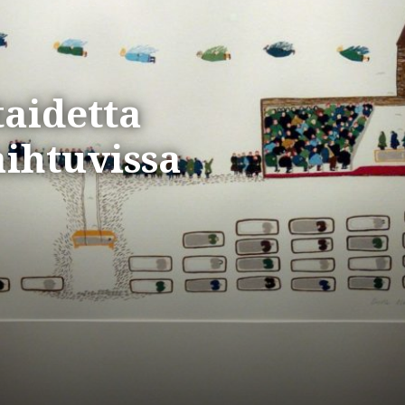
taidetta
ihtuvissa