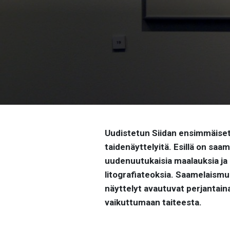
Uudistetun
Siidan
ensimmäiset 
taidenäyttelyitä. Esillä on saa
uudenuutukaisia maalauksia ja hi
litografiateoksia. Saamelaism
näyttelyt avautuvat perjantai
vaikuttumaan taiteesta.