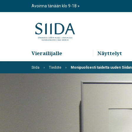
Skip
Avoinna tänään klo 9-18
to
content
Vierailijalle
Näyttelyt
Siida
Tiedote
Monipuolisesti taidetta uuden Siidan