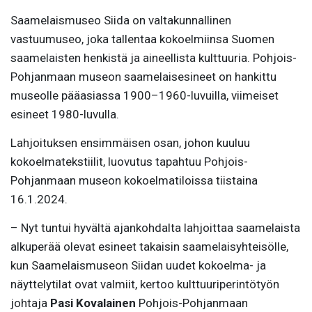
Saamelaismuseo Siida on valtakunnallinen
vastuumuseo, joka tallentaa kokoelmiinsa Suomen
saamelaisten henkistä ja aineellista kulttuuria. Pohjois-
Pohjanmaan museon saamelaisesineet on hankittu
museolle pääasiassa 1900–1960-luvuilla, viimeiset
esineet 1980-luvulla.
Lahjoituksen ensimmäisen osan, johon kuuluu
kokoelmatekstiilit, luovutus tapahtuu Pohjois-
Pohjanmaan museon kokoelmatiloissa tiistaina
16.1.2024.
– Nyt tuntui hyvältä ajankohdalta lahjoittaa saamelaista
alkuperää olevat esineet takaisin saamelaisyhteisölle,
kun Saamelaismuseon Siidan uudet kokoelma- ja
näyttelytilat ovat valmiit, kertoo kulttuuriperintötyön
johtaja
Pasi Kovalainen
Pohjois-Pohjanmaan