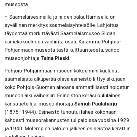
museosta.
– Saamelaisesineillä ja niiden palauttamisella on
syvällinen merkitys saamelaisyhteisölle. Lahjoitus
täydentää merkittävästi Saamelaismuseo Siidan
esinekokoelmien vanhinta osaa. Kiitämme Pohjois-
Pohjanmaan museota tästä kulttuuriteosta, sanoo
museonjohtaja
Taina Pieski
.
Pohjois-Pohjanmaan museon kokoelmiin kuulunut
saamelaista alkuperää oleva esineistö liittyy alkujaan
koko Pohjois-Suomen ainoana ammatillisesti hoidetun
museon alkuvaiheisiin. Esineistön keräsi oululainen
kansatieteilijä, museonhoitaja
Samuli Paulaharju
(1875–1944). Esineistö tuhoutui lähes kokonaan
kahdesti museorakennusten tulipaloissa vuosina 1929
ja 1940. Molempien palojen jälkeen esineistöä kerättiin
uudelleen Lapissa.