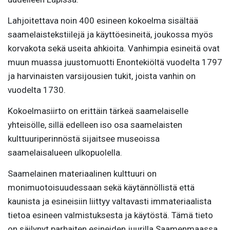
Lahjoitettava noin 400 esineen kokoelma sisältää
saamelaistekstiilejä ja käyttöesineitä, joukossa myös
korvakota sekä useita ahkioita. Vanhimpia esineitä ovat
muun muassa juustomuotti Enontekiöltä vuodelta 1797
ja harvinaisten varsijousien tukit, joista vanhin on
vuodelta 1730.
Kokoelmasiirto on erittäin tärkeä saamelaiselle
yhteisölle, sillä edelleen iso osa saamelaisten
kulttuuriperinnöstä sijaitsee museoissa
saamelaisalueen ulkopuolella.
Saamelainen materiaalinen kulttuuri on
monimuotoisuudessaan sekä käytännöllistä että
kaunista ja esineisiin liittyy valtavasti immateriaalista
tietoa esineen valmistuksesta ja käytöstä. Tämä tieto
on säilynyt parhaiten esineiden juurilla Saamenmaassa,