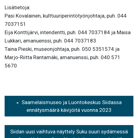
Lisätietoja:
Pasi Kovalainen, kulttuuriperintötyönjohtaja, puh. 044
7037151
Eija Konttijärvi, intendentti, puh. 044 7037184 ja Maisa
Lukkari, amanuenssi, puh. 044 7037183
Taina Pieski, museonjohtaja, puh. 050 5351574 ja
Marjo-Riitta Rantamäki, amanuenssi, puh. 040 571
5670
Artikkelien
Saamelaismuseo ja Luontokeskus Siidassa
selaus
ennätysmäärä kävijöitä vuonna 2023
Siidan uusi vaihtuva näyttely Suku suuri sydämessä