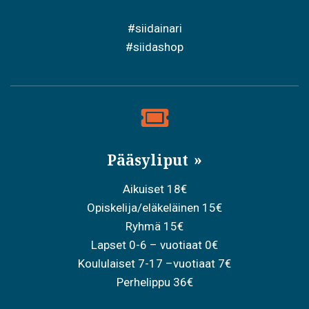
#siidainari
#siidashop
Pääsyliput
Aikuiset 18€
Opiskelija/eläkeläinen 15€
Ryhmä 15€
Lapset 0-6 – vuotiaat 0€
Koululaiset 7-17 –vuotiaat 7€
Perhelippu 36€