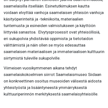
saamelaisilla itsellään. Esinetutkimuksen kautta
voidaan elvyttää vanhoja saamelaisen yhteisön vanhoja
käsityöperinteitä ja -tekniikoita, materiaalien
tuntemusta ja esineiden valmistukseen ja käyttöön
liittyvää sanastoa. Elvytysprosessit ovat yhteisöllisiä,
eri sukupolvia yhdistävää oppimista ja tietotaidon
välittämistä ja näin ollen se myös edesauttaa
saamelaisen materiaalisen ja immateriaalisen kulttuurin
siirtymistä tuleville sukupolville.
Viimeisen vuosikymmenen aikana tehdyt
saamelaiskokoelmien siirrot Saamelaismuseo Siidaan
on konkreettinen osoitus museoiden välisestä aidosta
yhteistyöstä ja lisääntyneestä ymmärryksestä
kulttuuriperinnön merkityksestä saamelaisyhteisölle.