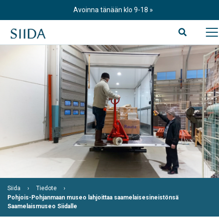
Skip
Avoinna tänään klo 9-18
to
content
Siida
Tiedote
Pohjois-Pohjanmaan museo lahjoittaa saamelaisesineistönsä
Saamelaismuseo Siidalle