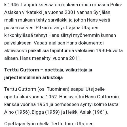
k.1946. Lahjoituksessa on mukana muun muassa Polis-
Aslakan virkatakki ja vuonna 2001 vanhan Syrjälän
mallin mukaan tehty sarvilakki ja johon Hans veisti
puisen sarven. Pitkän uran yrittäjänä Utsjoen
kirkonkylässä tehnyt Hans siirtyi myöhemmin kunnan
palvelukseen. Vapaa-ajallaan Hans dokumentoi
aktiivisesti paikallisia tapahtumia valokuvin 1990-luvulta
alkaen. Hans menehtyi vuonna 2011.
Terttu Guttorm – opettaja, vaikuttaja ja
järjestelmällinen arkistoija
Terttu Guttorm (os. Tuominen) saapui Utsjoelle
opettajaksi vuonna 1952. Hän avioitui Hans Guttormin
kanssa vuonna 1954 ja perheeseen syntyi kolme lasta:
Aino (1956), Bigga (1959) ja Heikki Aslak (1961).
Opettajan työn ohella Terttu toimi Utsjoen