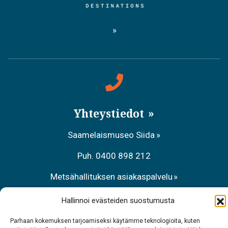
Yhteystiedot
Saamelaismuseo Siida
Puh. 0400 898 212
Metsähallituksen asiakaspalvelu
Puh. 0206 39 7740
Hallinnoi evästeiden suostumusta
Ravintola Sarrit
Parhaan kokemuksen tarjoamiseksi käytämme teknologioita, kuten