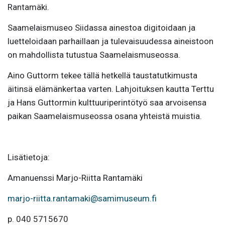
Rantamäki.
Saamelaismuseo Siidassa ainestoa digitoidaan ja
luetteloidaan parhaillaan ja tulevaisuudessa aineistoon
on mahdollista tutustua Saamelaismuseossa.
Aino Guttorm tekee tällä hetkellä taustatutkimusta
äitinsä elämänkertaa varten. Lahjoituksen kautta Terttu
ja Hans Guttormin kulttuuriperintötyö saa arvoisensa
paikan Saamelaismuseossa osana yhteistä muistia.
Lisätietoja:
Amanuenssi Marjo-Riitta Rantamäki
marjo-riitta.rantamaki@samimuseum.fi
p. 040 5715670