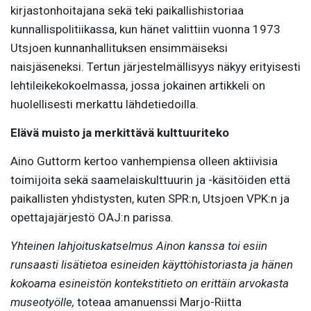
kirjastonhoitajana sekä teki paikallishistoriaa
kunnallispolitiikassa, kun hänet valittiin vuonna 1973
Utsjoen kunnanhallituksen ensimmäiseksi
naisjäseneksi. Tertun järjestelmällisyys näkyy erityisesti
lehtileikekokoelmassa, jossa jokainen artikkeli on
huolellisesti merkattu lähdetiedoilla.
Elävä muisto ja merkittävä kulttuuriteko
Aino Guttorm kertoo vanhempiensa olleen aktiivisia
toimijoita sekä saamelaiskulttuurin ja -käsitöiden että
paikallisten yhdistysten, kuten SPR:n, Utsjoen VPK:n ja
opettajajärjestö OAJ:n parissa.
Yhteinen lahjoituskatselmus Ainon kanssa toi esiin
runsaasti lisätietoa esineiden käyttöhistoriasta ja hänen
kokoama esineistön kontekstitieto on erittäin arvokasta
museotyölle,
toteaa amanuenssi Marjo-Riitta