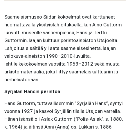
Saamelaismuseo Siidan kokoelmat ovat karttuneet
huomattavalla yksityislahjoituksella, kun Aino Guttorm
luovutti museolle vanhempiensa, Hans ja Terttu
Guttormin, laajan kulttuuriperintöaineiston Utsjoelta.
Lahjoitus sisältää yli sata saamelaisesinettä, laajan
valokuva-aineiston 1990–2010-luvuilta,
lehtileikekokoelman vuosilta 1953–2012 sekä muuta
arkistomateriaalia, joka liittyy saamelaiskulttuuriin ja
perhehistoriaan.
Syrjälän Hansin perintöä
Hans Guttorm, tuttavallisemmin ”Syrjälän Hans”, syntyi
vuonna 1927 ja kasvoi Syrjälän tilalla Utsjoen varrella.
Hänen isänsä oli Aslak Guttorm (”Polis-Aslak”, s. 1880,
k. 1964) ja äitinsä Anni (Anna) os. Lukkari s. 1886