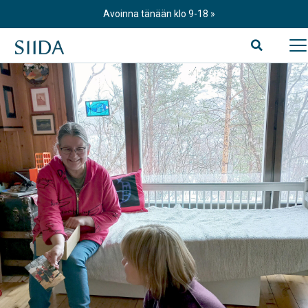
Skip
Avoinna tänään klo 9-18
to
content