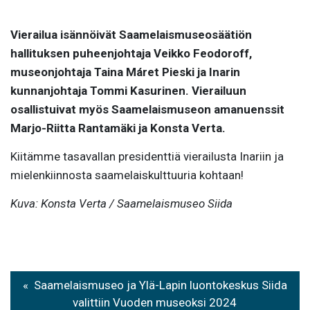
Vierailua isännöivät Saamelaismuseosäätiön
hallituksen puheenjohtaja Veikko Feodoroff,
museonjohtaja Taina Máret Pieski ja Inarin
kunnanjohtaja Tommi Kasurinen. Vierailuun
osallistuivat myös Saamelaismuseon amanuenssit
Marjo-Riitta Rantamäki ja Konsta Verta.
Kiitämme tasavallan presidenttiä vierailusta Inariin ja
mielenkiinnosta saamelaiskulttuuria kohtaan!
Kuva: Konsta Verta / Saamelaismuseo Siida
Artikkelien
Saamelaismuseo ja Ylä-Lapin luontokeskus Siida
selaus
valittiin Vuoden museoksi 2024