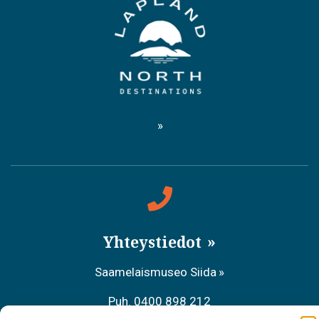
Yhteystiedot
Saamelaismuseo Siida
Puh. 0400 898 212