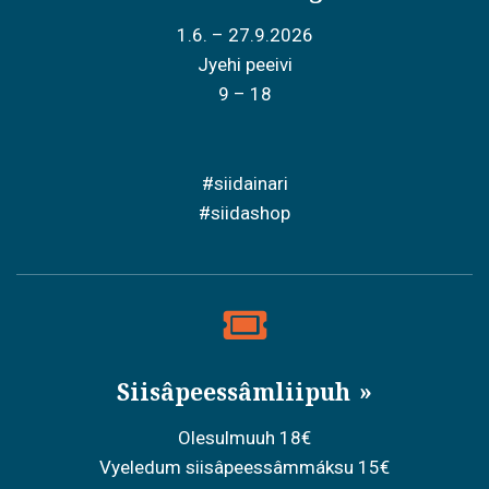
o
1.6. – 27.9.2026
n
Jyehi peeivi
9 – 18
#siidainari
#siidashop
Siisâpeessâmliipuh
Olesulmuuh 18€
Vyeledum siisâpeessâmmáksu 15€