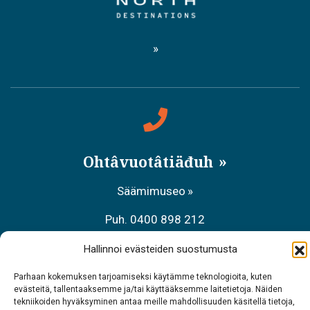
Ohtâvuotâtiäđuh
Säämimuseo
Puh. 0400 898 212
Aanaar palvâlemsaje, Meccihaldâttâs
Hallinnoi evästeiden suostumusta
Puh. 0206 39 7740
Parhaan kokemuksen tarjoamiseksi käytämme teknologioita, kuten
evästeitä, tallentaaksemme ja/tai käyttääksemme laitetietoja. Näiden
tekniikoiden hyväksyminen antaa meille mahdollisuuden käsitellä tietoja,
Raavâdviäsu Sarrit