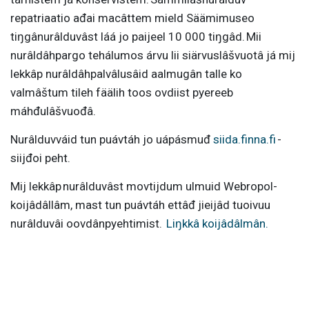
repatriaatio ađai macâttem mield Säämimuseo
tiŋgânurâlduvâst láá jo paijeel 10 000 tiŋgâd. Mii
nurâldâhpargo tehálumos árvu lii siärvuslâšvuotâ já mij
lekkâp nurâldâhpalvâlusâid aalmugân talle ko
valmâštum tileh fäälih toos ovdiist pyereeb
máhđulâšvuođâ.
Nurâlduvváid tun puávtáh jo uápásmuđ
siida.finna.fi
-
siijđoi peht.
Mij lekkâp nurâlduvâst movtijdum ulmuid Webropol-
koijâdâllâm, mast tun puávtáh ettâđ jieijâd tuoivuu
nurâlduvâi oovdânpyehtimist.
Liŋkkâ koijâdâlmân.