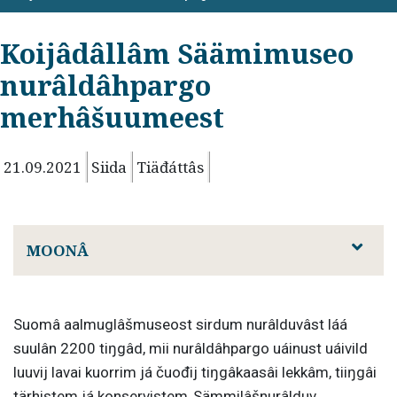
Koijâdâllâm Säämimuseo
nurâldâhpargo
merhâšuumeest
21.09.2021
Siida
Tiäđáttâs
MOONÂ
Suomâ aalmuglâšmuseost sirdum nurâlduvâst láá
suulân 2200 tiŋgâd, mii nurâldâhpargo uáinust uáivild
luuvij lavai kuorrim já čuođij tiŋgâkaasâi lekkâm, tiiŋgâi
tärhistem já konservistem
.
Sämmilâšnurâlduv