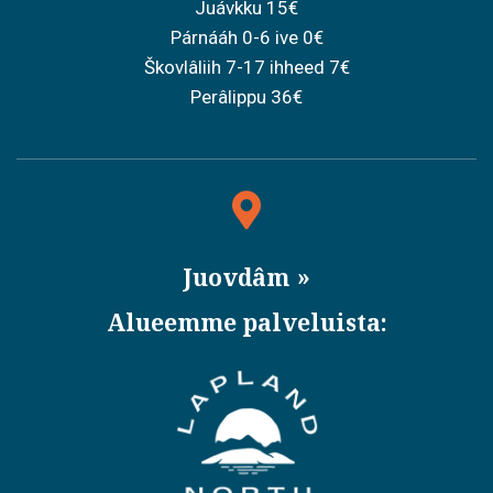
Juávkku 15€
Párnááh 0-6 ive 0€
Škovlâliih 7-17 ihheed 7€
Perâlippu 36€
Juovdâm
Alueemme palveluista: