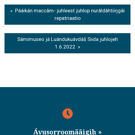
P
Pááikán maccâm- juhleest juhlop nurâldâhtiiŋgâi
o
repatriaatio
s
t
Sämimuseo já Luándukuávdáš Siida juhlojeh
1.6.2022
n
a
v
i
g
a
t
i
Ávusorroomääigih