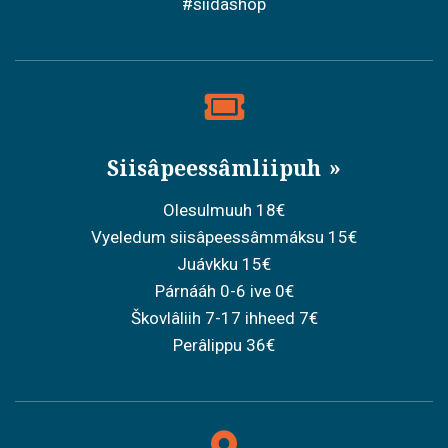
#siidashop
Siisâpeessâmliipuh
Olesulmuuh 18€
Vyeledum siisâpeessâmmáksu 15€
Juávkku 15€
Párnááh 0-6 ive 0€
Škovlâliih 7-17 ihheed 7€
Perâlippu 36€