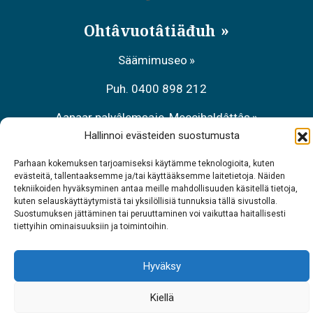
Ohtâvuotâtiäđuh
Säämimuseo
Puh. 0400 898 212
Aanaar palvâlemsaje, Meccihaldâttâs
Hallinnoi evästeiden suostumusta
Puh. 0206 39 7740
Parhaan kokemuksen tarjoamiseksi käytämme teknologioita, kuten
Raavâdviäsu Sarrit
evästeitä, tallentaaksemme ja/tai käyttääksemme laitetietoja. Näiden
tekniikoiden hyväksyminen antaa meille mahdollisuuden käsitellä tietoja,
kuten selauskäyttäytymistä tai yksilöllisiä tunnuksia tällä sivustolla.
Puh. 040 700 6485
Suostumuksen jättäminen tai peruuttaminen voi vaikuttaa haitallisesti
tiettyihin ominaisuuksiin ja toimintoihin.
Hyväksy
Kiellä