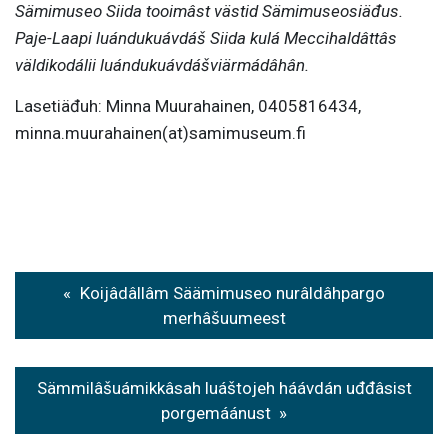
Sämimuseo Siida tooimâst västid Sämimuseosiäđus.
Paje-Laapi luándukuávdáš Siida kulá Meccihaldâttâs
väldikodálii luándukuávdášviärmádâhân.
Lasetiäđuh: Minna Muurahainen, 0405816434,
minna.muurahainen(at)samimuseum.fi
P
Koijâdâllâm Säämimuseo nurâldâhpargo
o
merhâšuumeest
s
t
Sämmilâšuámikkâsah luáštojeh háávdán uđđâsist
porgemáánust
n