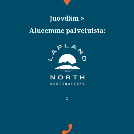
Juovdâm
Alueemme palveluista: