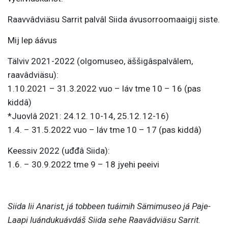
Raavvâdviäsu Sarrit palvâl Siida ávusorroomaaigij siste.
Mij lep áávus
Tälviv 2021-2022 (olgomuseo, äššigâspalvâlem,
raavâdviäsu):
1.10.2021 – 31.3.2022 vuo – láv tme 10 – 16 (pas
kiddâ)
*Juovlâ 2021: 24.12. 10-14, 25.12. 12-16)
1.4. – 31.5.2022 vuo – láv tme 10 – 17 (pas kiddâ)
Keessiv 2022 (uđđâ Siida):
1.6. – 30.9.2022 tme 9 – 18 jyehi peeivi
Siida lii Anarist, já tobbeen tuáimih Sämimuseo já Paje-
Laapi luándukuávdáš Siida sehe Raavâdviäsu Sarrit.