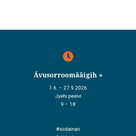
a
v
i
g
a
t
i
Ávusorroomääigih
o
1.6. – 27.9.2026
n
Jyehi peeivi
9 – 18
#siidainari