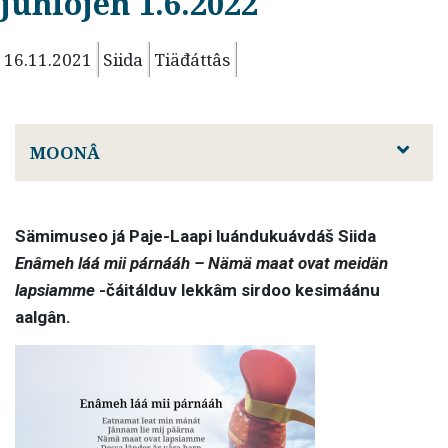
juhlojeh 1.6.2022
16.11.2021
Siida
Tiäđáttâs
MOONÂ
Sämimuseo já Paje-Laapi luándukuávdáš Siida
Enâmeh láá mii párnááh – Nämä maat ovat meidän
lapsiamme
-čáitálduv lekkâm sirdoo kesimáánu
aalgân.