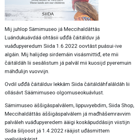
Mij juhlop Sämimuseo já Meccihaldâttâs
Luándukuávdáá ohtâsii uđđâ čáitálduv já
vuáđupyeredum Siida 1.6.2022 oovtâst puásui-ive
algáin. Mij halijdep sirdemáin visásmittiđ, ete mii
čáitáldâh lii sesâlistum já palvâl mii kuosijd pyeremuin
máhđulijn vuovvijn.
Ovdil uđđâ čáitálduv lekkâm Siida čáitáldâhfalâldâh lii
ollásávt Säämimuseo olgomuseokuávlust.
Sämimuseo äššigâspalvâlem, lippuvyebdim, Siida Shop,
Meccihaldâttâs äššigâspalvâlem já mađhâšemravvim
palvâleh vuáđupyeredem ääigi koskâpuddâsijn viistijn
Siida šiljoost já 1.4.2022 rääjist uđâsmittem
vyeliviäskárist.