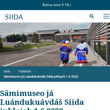
S
Áávus onne 9-18
k
i
p
t
o
c
o
n
t
e
n
t
Siida
Tiäđáttâs
Sämimuseo já Luándukuávdáš Siida juhlojeh 1.6.2022
Sämimuseo já
Luándukuávdáš Siida