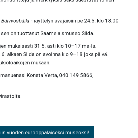
i
Bálvvosbáiki
-näyttelyn avajaisiin pe 24.5. klo 18.00
ja sen on tuottanut Saamelaismuseo Siida.
ojen mukaisesti 31.5. asti klo 10–17 ma-la.
6. alkaen Siida on avoinna klo 9–18 joka päivä.
 aukioloaikojen mukaan.
lyamanuenssi Konsta Verta, 040 149 5866,
irastolta.
tiin vuoden eurooppalaiseksi museoksi!