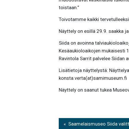
toistaan.”
Toivotamme kaikki tervetulleeks
Näyttely on esillä 29.9. saakka 
Siida on avoinna talviaukioloaik
Kesäaukioloaikojen mukaisesti 1.
Ravintola Sarrit palvelee Siidan
Lisätietoja näyttelystä: Näytte
konsta.verta(at)samimuseum.fi
Näyttely on saanut tukea Museov
Artikkelien
Saamelaismuseo Siida valit