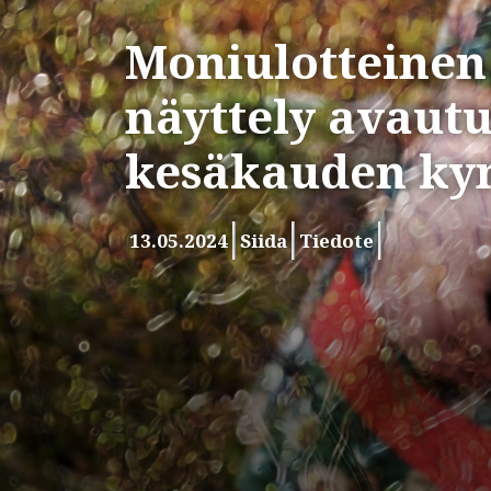
Moniulotteinen
näyttely avautu
kesäkauden ky
13.05.2024
Siida
Tiedote