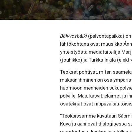
Bálvvosbáiki
(palvontapaikka) on
lähtökohtana ovat muusikko Ánn
yhteistyöstä mediataiteilija Mar
(jouhikko) ja Turkka Inkilä (elekt
Teokset pohtivat, miten saamel
mukaan ihminen on osa ympäristö
huomioon menneiden sukupolvien p
polville. Maa, kasvit, eläimet j
osatekijät ovat riippuvaisia toisi
”Teoksissamme kuvataan Sápmia, 
Kuva ja ääni ovat dialogisessa su
muodostavat keskinäisiä tulkinta