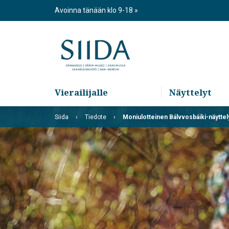
Skip
Avoinna tänään klo 9-18
to
content
Vierailijalle
Näyttelyt
Siida
Tiedote
Moniulotteinen Bálvvosbáiki-näytte