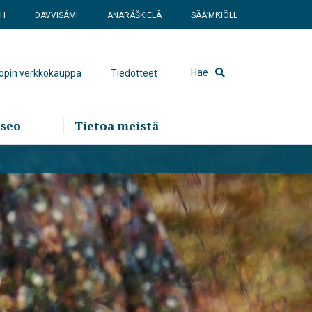
SH
DAVVISÁMI
ANARÂŠKIELÂ
SÄÄʹMǨIÕLL
Hae
hopin verkkokauppa
Tiedotteet
seo
Tietoa meistä