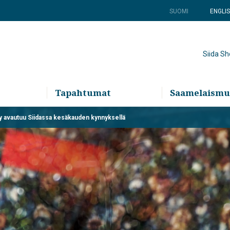
SUOMI
ENGLI
Siida S
Tapahtumat
Saamelaismu
ly avautuu Siidassa kesäkauden kynnyksellä