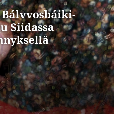
 Bálvvosbáiki-
u Siidassa
nnyksellä