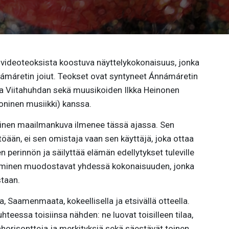
 videoteoksista koostuva näyttelykokonaisuus, jonka
ámáretin joiut. Teokset ovat syntyneet Ánnámáretin
ja Viitahuhdan sekä muusikoiden Ilkka Heinonen
roninen musiikki) kanssa.
ainen maailmankuva ilmenee tässä ajassa. Sen
ään, ei sen omistaja vaan sen käyttäjä, joka ottaa
erinnön ja säilyttää elämän edellytykset tuleville
a ihminen muodostavat yhdessä kokonaisuuden, jonka
staan.
Saamenmaata, kokeellisella ja etsivällä otteella.
hteessa toisiinsa nähden: ne luovat toisilleen tilaa,
horisontteja ja merkityksiä sekä säestävät toinen