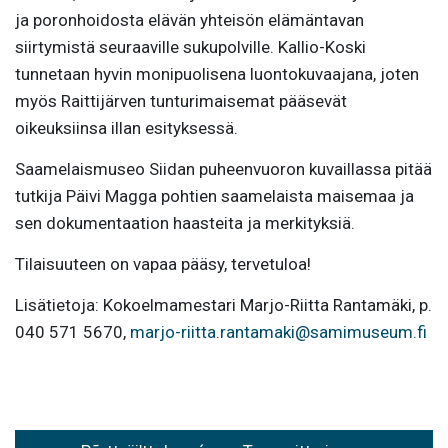
ja poronhoidosta elävän yhteisön elämäntavan
siirtymistä seuraaville sukupolville. Kallio-Koski
tunnetaan hyvin monipuolisena luontokuvaajana, joten
myös Raittijärven tunturimaisemat pääsevät
oikeuksiinsa illan esityksessä.
Saamelaismuseo Siidan puheenvuoron kuvaillassa pitää
tutkija Päivi Magga pohtien saamelaista maisemaa ja
sen dokumentaation haasteita ja merkityksiä.
Tilaisuuteen on vapaa pääsy, tervetuloa!
Lisätietoja: Kokoelmamestari Marjo-Riitta Rantamäki, p.
040 571 5670,
marjo-riitta.rantamaki@samimuseum.fi
Artikkelien