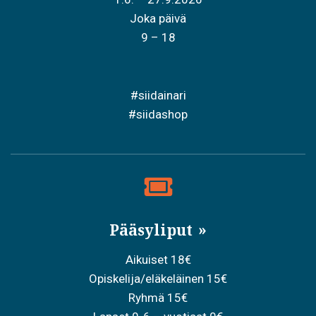
Joka päivä
9 – 18
#siidainari
#siidashop
Pääsyliput
Aikuiset 18€
Opiskelija/eläkeläinen 15€
Ryhmä 15€