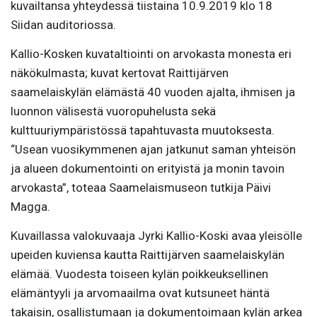
kuvailtansa yhteydessä tiistaina 10.9.2019 klo 18
Siidan auditoriossa.
Kallio-Kosken kuvataltiointi on arvokasta monesta eri
näkökulmasta; kuvat kertovat Raittijärven
saamelaiskylän elämästä 40 vuoden ajalta, ihmisen ja
luonnon välisestä vuoropuhelusta sekä
kulttuuriympäristössä tapahtuvasta muutoksesta.
“Usean vuosikymmenen ajan jatkunut saman yhteisön
ja alueen dokumentointi on erityistä ja monin tavoin
arvokasta”, toteaa Saamelaismuseon tutkija Päivi
Magga.
Kuvaillassa valokuvaaja Jyrki Kallio-Koski avaa yleisölle
upeiden kuviensa kautta Raittijärven saamelaiskylän
elämää. Vuodesta toiseen kylän poikkeuksellinen
elämäntyyli ja arvomaailma ovat kutsuneet häntä
takaisin, osallistumaan ja dokumentoimaan kylän arkea