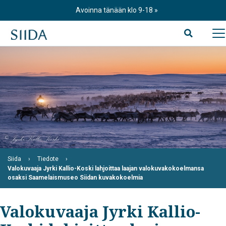
Skip
Avoinna tänään klo 9-18
to
content
Siida
Tiedote
Valokuvaaja Jyrki Kallio-Koski lahjoittaa laajan valokuvakokoelmansa
osaksi Saamelaismuseo Siidan kuvakokoelmia
Valokuvaaja Jyrki Kallio-