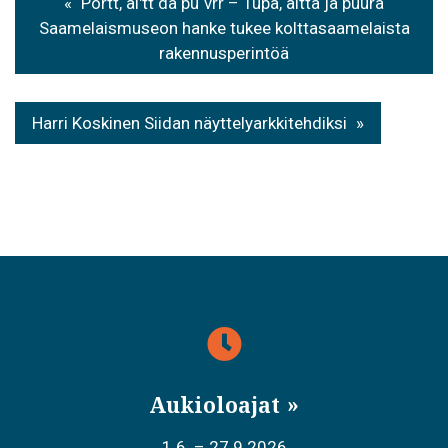
Põrtt, äiʹtt da pu´vrr – Tupa, aitta ja puura
selaus
Saamelaismuseon hanke tukee kolttasaamelaista
rakennusperintöä
Harri Koskinen Siidan näyttelyarkkitehdiksi
Aukioloajat
1.6. – 27.9.2026