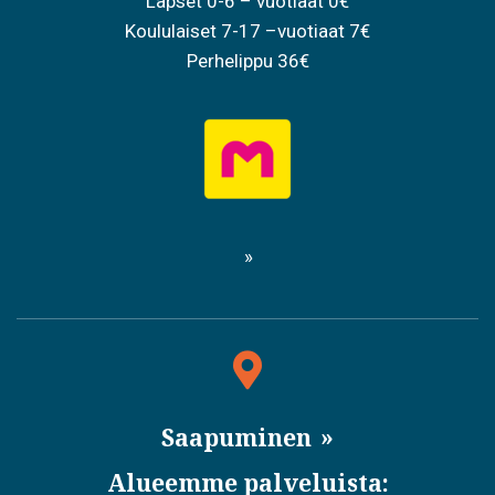
Lapset 0-6 – vuotiaat 0€
Koululaiset 7-17 –vuotiaat 7€
Perhelippu 36€
Saapuminen
Alueemme palveluista: