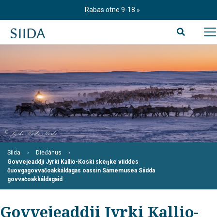
S
Rabas otne 9-18
k
i
p
t
o
c
o
n
t
e
n
t
Siida
Dieđáhus
Govvejeaddji Jyrki Kallio-Koski skeŋke viiddes
čuovgagovvačoakkáldagas oassin Sámemusea Siidda
govvačoakkáldagaid
Govvejeaddji Jyrki Kallio-