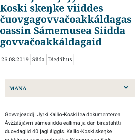
Koski skeŋke viiddes
čuovgagovvačoakkáldagas
oassin Sámemusea Siidda
govvačoakkáldagaid
26.08.2019
Siida
Dieđáhus
MANA
Govvejeaddji Jyrki Kallio-Koski lea dokumenteren
Ávžžášjávrri sámesiidda eallima ja dan birastahtti
duovdagiid 40 jagi áiggis. Kallio-Koski skeŋke
mihtilmas govvamateriálas Sámemusea Siidii