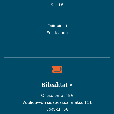
n
9 – 18
#siidainari
#siidashop
Bileahtat
Ollesolbmot 18€
Vuoliduvvon sisabeassanmáksu 15€
Joavku 15€