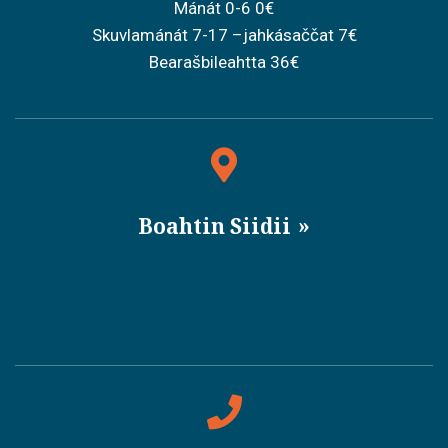
Mánát 0-6 0€
Skuvlamánát 7-17 –jahkásaččat 7€
Bearašbileahtta 36€
Boahtin Siidii