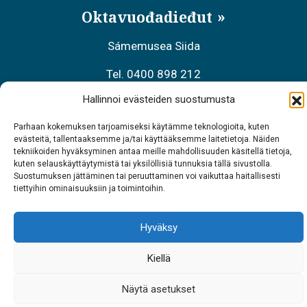
Oktavuođadieđut
Sámemusea Siida
Tel. 0400 898 212
Hallinnoi evästeiden suostumusta
Meahciráđđehusa áššehasbálvalanbáiki
Parhaan kokemuksen tarjoamiseksi käytämme teknologioita, kuten
Tel. 0206 39 7740
evästeitä, tallentaaksemme ja/tai käyttääksemme laitetietoja. Näiden
tekniikoiden hyväksyminen antaa meille mahdollisuuden käsitellä tietoja,
Restoráŋŋa Sarrit
kuten selauskäyttäytymistä tai yksilöllisiä tunnuksia tällä sivustolla.
Suostumuksen jättäminen tai peruuttaminen voi vaikuttaa haitallisesti
Tel. 040 700 6485
tiettyihin ominaisuuksiin ja toimintoihin.
Hyväksy
Kiellä
Näytä asetukset