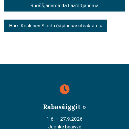
o
Ruõššjânnma da Lääʹddjânnma
s
t
Harri Koskinen Siidda čájáhusarkiteaktan
n
a
v
i
g
a
t
Rabasáiggit
i
o
1.6. – 27.9.2026
Juohke beaivve