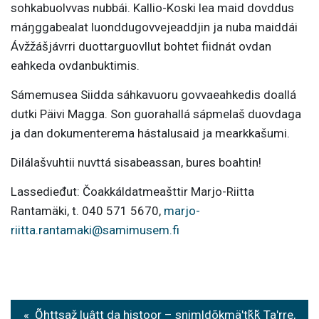
sohkabuolvvas nubbái. Kallio-Koski lea maid dovddus
máŋggabealat luonddugovvejeaddjin ja nuba maiddái
Ávžžášjávrri duottarguovllut bohtet fiidnát ovdan
eahkeda ovdanbuktimis.
Sámemusea Siidda sáhkavuoru govvaeahkedis doallá
dutki Päivi Magga. Son guorahallá sápmelaš duovdaga
ja dan dokumenterema hástalusaid ja mearkkašumi.
Dilálašvuhtii nuvttá sisabeassan, bures boahtin!
Lassedieđut: Čoakkáldatmeašttir Marjo-Riitta
Rantamäki, t. 040 571 5670,
marjo-
riitta.rantamaki@samimusem.fi
P
Õhttsaž luâtt da histoor – snimldõkmäʹtǩǩ Taʹrre,