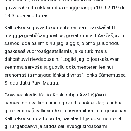
govvaeahkeda oktavuođas maŋŋebárgga 10.9.2019 dii
18 Siidda auditorias.
Kallio-Koski govvadokumenteren lea mearkkašahtti
máŋgga geahččanguovllus; govat muitalit Ávžžášjávrri
sámesiidda eallimis 40 jagi áiggis, olbmo ja luonddu
gaskasaš vuorroságastallamis ja kulturbirrasis
dáhpáhuvvi rievdadusain. “Logiid jagiid joatkašuvvan
seamma servoša ja guovllu dokumenteren lea hui
erenomáš ja máŋgga láhkái divrras”, lohká Sámemusea
Siidda dutki Päivi Magga.
Govvaeahkedis Kallio-Koski rahpá Ávžžášjávrri
sámesiidda eallima fiinna govaidis bokte. Jagis nubbái
gili erenomáš eallinvuohki ja árvomáilbmi leat geasuhan
Kallio-Koski ruovttoluotta, oasálastit ja dokumenteret
gili árgabeaivvi ja siidda eallinvuogi sirdáseami