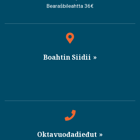
Bearašbileahtta 36€
Boahtin Siidii
Oktavuođadieđut