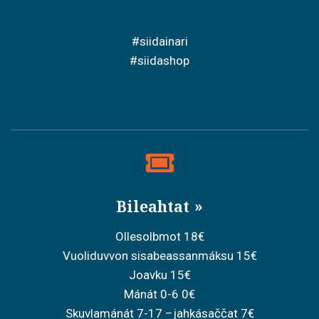
#siidainari
#siidashop
Bileahtat
Ollesolbmot 18€
Vuoliduvvon sisabeassanmáksu 15€
Joavku 15€
Mánát 0-6 0€
Skuvlamánát 7-17 –jahkásaččat 7€