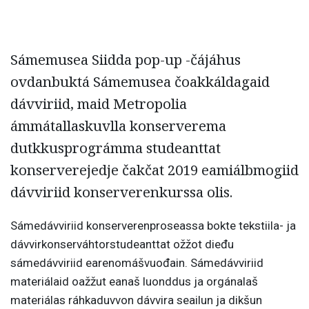
Sámemusea Siidda pop-up -čájáhus
ovdanbuktá Sámemusea čoakkáldagaid
dávviriid, maid Metropolia
ámmátallaskuvlla konserverema
dutkkusprográmma studeanttat
konserverejedje čakčat 2019 eamiálbmogiid
dávviriid konserverenkurssa olis.
Sámedávviriid konserverenproseassa bokte tekstiila- ja
dávvirkonserváhtorstudeanttat ožžot dieđu
sámedávviriid earenomášvuođain. Sámedávviriid
materiálaid oažžut eanaš luonddus ja orgánalaš
materiálas ráhkaduvvon dávvira seailun ja dikšun