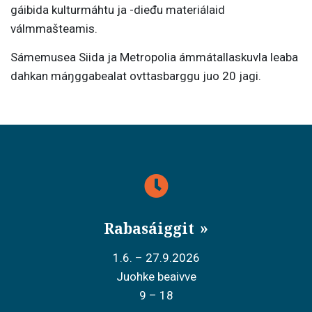
gáibida kulturmáhtu ja -dieđu materiálaid
válmmašteamis.
Sámemusea Siida ja Metropolia ámmátallaskuvla leaba
dahkan máŋggabealat ovttasbarggu juo 20 jagi.
Rabasáiggit
1.6. – 27.9.2026
Juohke beaivve
9 – 18