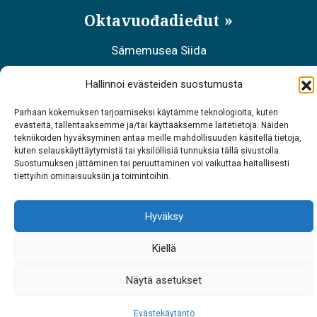
Oktavuođadieđut
Sámemusea Siida
Tel. 0400 898 212
Hallinnoi evästeiden suostumusta
Meahciráđđehusa áššehasbálvalanbáiki
Parhaan kokemuksen tarjoamiseksi käytämme teknologioita, kuten
evästeitä, tallentaaksemme ja/tai käyttääksemme laitetietoja. Näiden
Tel. 0206 39 7740
tekniikoiden hyväksyminen antaa meille mahdollisuuden käsitellä tietoja,
kuten selauskäyttäytymistä tai yksilöllisiä tunnuksia tällä sivustolla.
Suostumuksen jättäminen tai peruuttaminen voi vaikuttaa haitallisesti
Restoráŋŋa Sarrit
tiettyihin ominaisuuksiin ja toimintoihin.
Tel. 040 700 6485
Hyväksy
Kiellä
Näytä asetukset
Evästekäytäntö