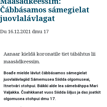
Maasâdkeessim:
Čábbásamos sámegielat
juovlalávlagat
Du 16.12.2021 dmu 17
Aanaar kieldâ koronatile tiet tábáhtus lii
maasâdkeessim.
Boađe mielde lávlut čábbásamos sámegielat
juovlalávlagiid
Sámemusea Siidda olgomuseai,
Itnetvári stohpui. Báikki alde lea sámebáhppa Mari
Valjakka. Čoahkkanat vuos Siidda šiljus ja das joatkit
olgomusea stohpui dmu 17.