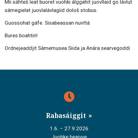
Mii sáhteš leat buoret vuohki álggahit juovllaid go lávlut
sámegielat juovlalávlagiid dološ stobus.
Guossohat gáfe. Sisabeassan nuvttá.
Bures boahtin!
Ordnejeaddjit Sámemusea Siida ja Anára searvegoddi
Rabasáiggit
1.6. – 27.9.2026
Juohke beaivve