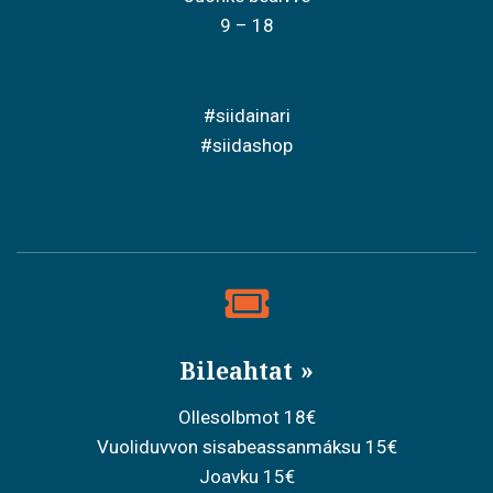
9 – 18
#siidainari
#siidashop
Bileahtat
Ollesolbmot 18€
Vuoliduvvon sisabeassanmáksu 15€
Joavku 15€