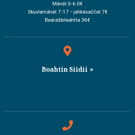
Mánát 0-6 0€
Skuvlamánát 7-17 –jahkásaččat 7€
Bearašbileahtta 36€
Boahtin Siidii