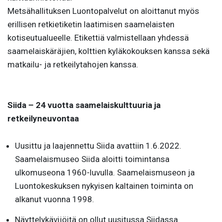
Metsähallituksen Luontopalvelut on aloittanut myös
erillisen retkietiketin laatimisen saamelaisten
kotiseutualueelle. Etikettiä valmistellaan yhdessä
saamelaiskäräjien, kolttien kyläkokouksen kanssa sekä
matkailu- ja retkeilytahojen kanssa.
Siida – 24 vuotta saamelaiskulttuuria ja
retkeilyneuvontaa
Uusittu ja laajennettu Siida avattiin 1.6.2022.
Saamelaismuseo Siida aloitti toimintansa
ulkomuseona 1960-luvulla. Saamelaismuseon ja
Luontokeskuksen nykyisen kaltainen toiminta on
alkanut vuonna 1998.
Näyttelykävijöitä on ollut uusitussa Siidassa