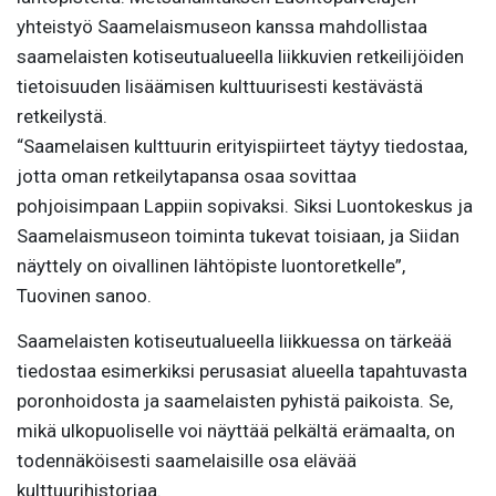
yhteistyö Saamelaismuseon kanssa mahdollistaa
saamelaisten kotiseutualueella liikkuvien retkeilijöiden
tietoisuuden lisäämisen kulttuurisesti kestävästä
retkeilystä.
“Saamelaisen kulttuurin erityispiirteet täytyy tiedostaa,
jotta oman retkeilytapansa osaa sovittaa
pohjoisimpaan Lappiin sopivaksi. Siksi Luontokeskus ja
Saamelaismuseon toiminta tukevat toisiaan, ja Siidan
näyttely on oivallinen lähtöpiste luontoretkelle”,
Tuovinen sanoo.
Saamelaisten kotiseutualueella liikkuessa on tärkeää
tiedostaa esimerkiksi perusasiat alueella tapahtuvasta
poronhoidosta ja saamelaisten pyhistä paikoista. Se,
mikä ulkopuoliselle voi näyttää pelkältä erämaalta, on
todennäköisesti saamelaisille osa elävää
kulttuurihistoriaa.