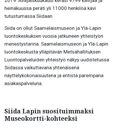
2019. Avajaiskuukausi keräsi 9799 kävijää ja
heinäkuussa peräti yli 11000 henkilöä kävi
tutustumassa Siidaan.
Siida on ollut Saamelaismuseon ja Ylä-Lapin
luontokeskuksen vuosia jatkuneen yhteistyön
menestystarina. Saamelaismuseon ja Ylä-Lapin
luontokeskusta ylläpitävän Metsähallituksen
Luontopalveluiden yhteistyö näkyy uudistetussa
Siidassa vaikuttavana yhtenäisenä
näyttelykokonaisuutena ja entistä parempana
asiakaspalveluna.
Siida Lapin suosituimmaksi
Museokortti-kohteeksi