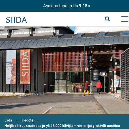
Skip
Avoinna tänään klo 9-18
to
content
Siida
Tiedote
Neljässä kuukaudessa jo yli 46 000 kävijää – vierailijat ylistävät uusittua