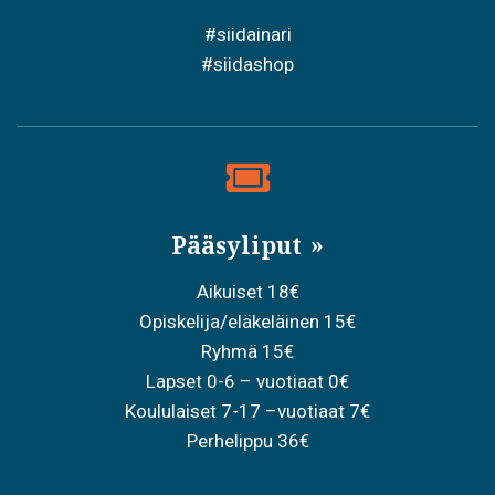
#siidainari
#siidashop
Pääsyliput
Aikuiset 18€
Opiskelija/eläkeläinen 15€
Ryhmä 15€
Lapset 0-6 – vuotiaat 0€
Koululaiset 7-17 –vuotiaat 7€
Perhelippu 36€