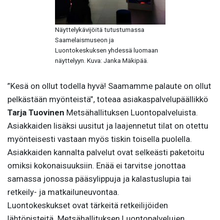
Näyttelykävijöitä tutustumassa
Saamelaismuseon ja
Luontokeskuksen yhdessä luomaan
näyttelyyn. Kuva: Janka Mäkipää.
”Kesä on ollut todella hyvä! Saamamme palaute on ollut
pelkästään myönteistä”, toteaa asiakaspalvelupäällikkö
Tarja Tuovinen
Metsähallituksen Luontopalveluista.
Asiakkaiden lisäksi uusitut ja laajennetut tilat on otettu
myönteisesti vastaan myös tiskin toisella puolella.
Asiakkaiden kannalta palvelut ovat selkeästi paketoitu
omiksi kokonaisuuksiin. Enää ei tarvitse jonottaa
samassa jonossa pääsylippuja ja kalastuslupia tai
retkeily- ja matkailuneuvontaa.
Luontokeskukset ovat tärkeitä retkeilijöiden
lähtöpisteitä. Metsähallituksen Luontopalvelujen