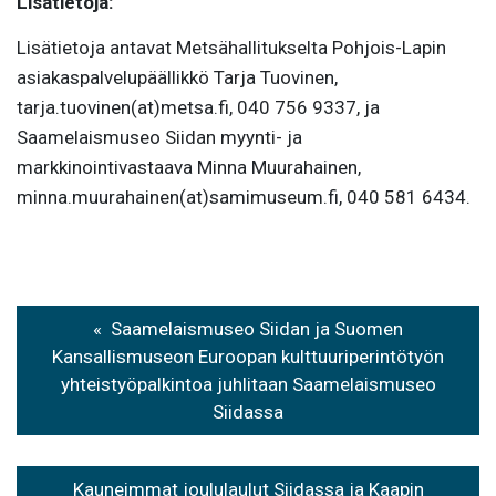
Lisätietoja:
Lisätietoja antavat Metsähallitukselta Pohjois-Lapin
asiakaspalvelupäällikkö Tarja Tuovinen,
tarja.tuovinen(at)metsa.fi, 040 756 9337, ja
Saamelaismuseo Siidan myynti- ja
markkinointivastaava Minna Muurahainen,
minna.muurahainen(at)samimuseum.fi, 040 581 6434.
Artikkelien
Saamelaismuseo Siidan ja Suomen
selaus
Kansallismuseon Euroopan kulttuuriperintötyön
yhteistyöpalkintoa juhlitaan Saamelaismuseo
Siidassa
Kauneimmat joululaulut Siidassa ja Kaapin