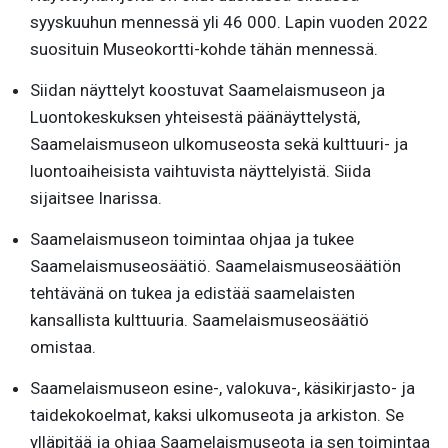
syyskuuhun mennessä yli 46 000. Lapin vuoden 2022
suosituin Museokortti-kohde tähän mennessä.
Siidan näyttelyt koostuvat Saamelaismuseon ja
Luontokeskuksen yhteisestä päänäyttelystä,
Saamelaismuseon ulkomuseosta sekä kulttuuri- ja
luontoaiheisista vaihtuvista näyttelyistä. Siida
sijaitsee Inarissa.
Saamelaismuseon toimintaa ohjaa ja tukee
Saamelaismuseosäätiö. Saamelaismuseosäätiön
tehtävänä on tukea ja edistää saamelaisten
kansallista kulttuuria. Saamelaismuseosäätiö
omistaa.
Saamelaismuseon esine-, valokuva-, käsikirjasto- ja
taidekokoelmat, kaksi ulkomuseota ja arkiston. Se
ylläpitää ja ohjaa Saamelaismuseota ja sen toimintaa