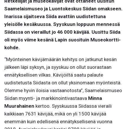
Retkeilijät ja museokävijät ovat ottaneet uusitun
Saamelaismuseo ja Luontokeskus Siidan omakseen.
Inarissa sijaitseva Siida avattiin uudistettuna
yleisölle kesäkuussa. Syyskuun loppuun mennessä
Siidassa on vieraillut jo 46 000 kävijää. Uusittu Siida
oli myös viime kesänä Lapin suosituin Museokortti-
kohde.
“Myönteinen kävijämäärän kehitys on jatkunut kesän
jälkeen läpi syksyn, ja syyskuu on ollut suorastaan
ennätyksellisen vilkas. Kävijöiltä saatu palaute
uudistetusta Siidasta on ollut yksinomaan myönteistä.
Olemme hyvin iloisia vastaanotosta”, Saamelaismuseo
Siidan myynti- ja markkinointivastaava
Minna
Muurahainen
kertoo. Syyskuussa Siidassa vieraili
kaikkiaan 7631 kävijää, mikä on yli 1500 kävijää
enemmän kuin edellisenä ennätyksellisenä vuonna