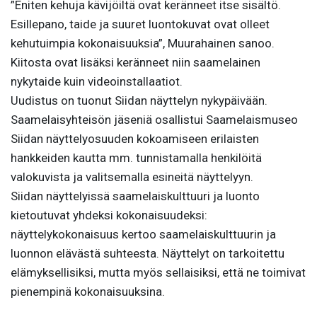
”Eniten kehuja kävijöiltä ovat keränneet itse sisältö.
Esillepano, taide ja suuret luontokuvat ovat olleet
kehutuimpia kokonaisuuksia”, Muurahainen sanoo.
Kiitosta ovat lisäksi keränneet niin saamelainen
nykytaide kuin videoinstallaatiot.
Uudistus on tuonut Siidan näyttelyn nykypäivään.
Saamelaisyhteisön jäseniä osallistui Saamelaismuseo
Siidan näyttelyosuuden kokoamiseen erilaisten
hankkeiden kautta mm. tunnistamalla henkilöitä
valokuvista ja valitsemalla esineitä näyttelyyn.
Siidan näyttelyissä saamelaiskulttuuri ja luonto
kietoutuvat yhdeksi kokonaisuudeksi:
näyttelykokonaisuus kertoo saamelaiskulttuurin ja
luonnon elävästä suhteesta. Näyttelyt on tarkoitettu
elämyksellisiksi, mutta myös sellaisiksi, että ne toimivat
pienempinä kokonaisuuksina.