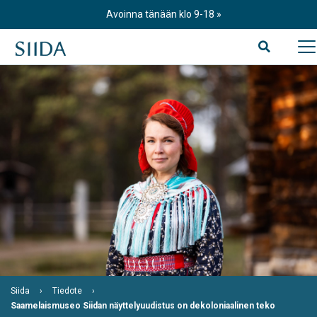
Skip
Avoinna tänään klo 9-18
to
content
Siida
Tiedote
Saamelaismuseo Siidan näyttelyuudistus on dekoloniaalinen teko