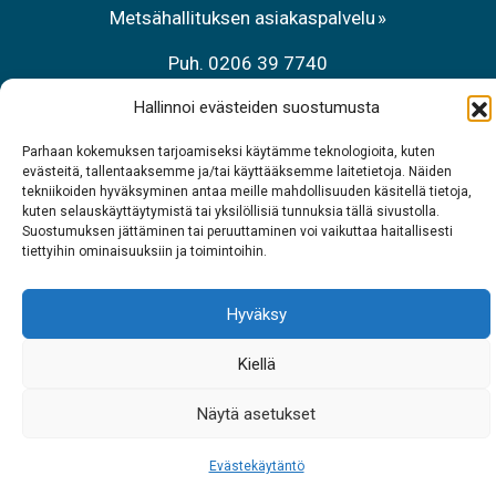
Metsähallituksen asiakaspalvelu
Puh. 0206 39 7740
Hallinnoi evästeiden suostumusta
Ravintola Sarrit
Puh. 040 700 6485
Parhaan kokemuksen tarjoamiseksi käytämme teknologioita, kuten
evästeitä, tallentaaksemme ja/tai käyttääksemme laitetietoja. Näiden
tekniikoiden hyväksyminen antaa meille mahdollisuuden käsitellä tietoja,
kuten selauskäyttäytymistä tai yksilöllisiä tunnuksia tällä sivustolla.
Suostumuksen jättäminen tai peruuttaminen voi vaikuttaa haitallisesti
tiettyihin ominaisuuksiin ja toimintoihin.
Hyväksy
Kiellä
Näytä asetukset
Evästekäytäntö