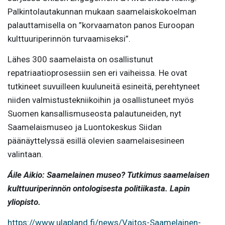
Palkintolautakunnan mukaan saamelaiskokoelman
palauttamisella on ”korvaamaton panos Euroopan
kulttuuriperinnön turvaamiseksi”.
Lähes 300 saamelaista on osallistunut
repatriaatioprosessiin sen eri vaiheissa. He ovat
tutkineet suvuilleen kuuluneitä esineitä, perehtyneet
niiden valmistustekniikoihin ja osallistuneet myös
Suomen kansallismuseosta palautuneiden, nyt
Saamelaismuseo ja Luontokeskus Siidan
päänäyttelyssä esillä olevien saamelaisesineen
valintaan.
Áile Aikio: Saamelainen museo? Tutkimus saamelaisen
kulttuuriperinnön ontologisesta politiikasta. Lapin
yliopisto.
https://www.ulapland.fi/news/Vaitos-Saamelainen-