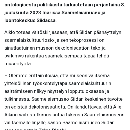
ontologisesta politiikasta tarkastetaan perjantaina 8.
joulukuuta 2023 Inarissa Saamelaismuseo ja
luontokeskus Siidassa.
Aikio toteaa väitöskirjassaan, että Siidan päänäyttelyn
saamelaiskulttuuriosio ja sen tekoprosessi on
ainutlaatuinen museon dekolonisaation teko ja
pyrkimys rakentaa saamelaisempaa tapaa tehdä
museotyötä.
– Olemme erittäin iloisia, että museon valitsema
yhteisöllinen työskentelytapa saamelaiskulttuurin
esittämiseen näkyy näyttelyn lopputuloksessa ja
tulkinnassa. Saamelaismuseo Siidan keskeinen tavoite
on edistää dekolonisaatiota. On ilahduttavaa, että Áile
Aikion väitöstutkimus antaa tukensa Saamelaismuseon
valitsemalle linjalle, sanoo Saamelaismuseo Siidan