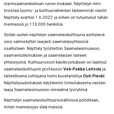
inarinsaamenkielisen runon mukaan. Näyttelyn nimi
tiivistää luonto- ja kulttuuriaiheiden tärkeimmät viestit.
Näyttely avattiin 1.6.2022 ja siihen on tutustunut tähän
mennessä jo 110 000 henkilöä.
Siidan uuden näyttelyn saamelaiskulttuuria esittelevä
osio valmisteltiin laajasti saamelaisyhteisöä
osallistaen. Näyttely työstettiin Saamelaismuseon,
saamentutkimuksen ja saamelaisen taiteen
yhteistyönä. Kulttuuriosion käsikirjoituksen on laatinut
saamelaiskulttuurin professori
Veli-Pekka Lehtola
ja
taiteellisena johtajana toimi kuvataiteilija
Outi Pieski
.
Näyttelyuudistuksen käytännön toteutuksesta vastasi
laaja Saamelaismuseon nimeämä työryhmä.
Näyttelyn saamelaiskulttuurisisällöissä pohditaan,
miten menneisyys elää meissä.