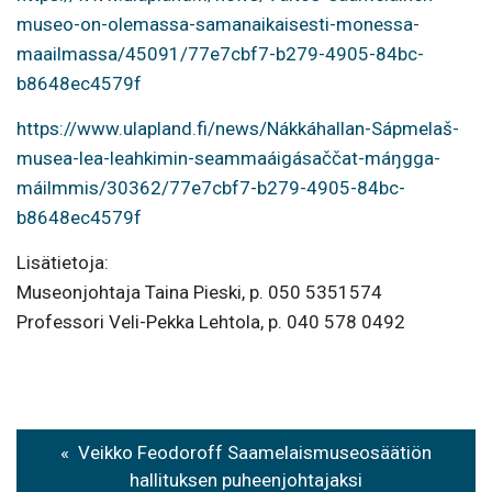
museo-on-olemassa-samanaikaisesti-monessa-
maailmassa/45091/77e7cbf7-b279-4905-84bc-
b8648ec4579f
https://www.ulapland.fi/news/Nákkáhallan-Sápmelaš-
musea-lea-leahkimin-seammaáigásaččat-máŋgga-
máilmmis/30362/77e7cbf7-b279-4905-84bc-
b8648ec4579f
Lisätietoja:
Museonjohtaja Taina Pieski, p. 050 5351574
Professori Veli-Pekka Lehtola, p. 040 578 0492
Artikkelien
Veikko Feodoroff Saamelaismuseosäätiön
selaus
hallituksen puheenjohtajaksi