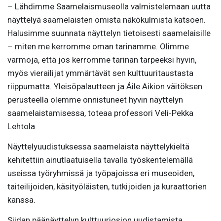
– Lähdimme Saamelaismuseolla valmistelemaan uutta
näyttelyä saamelaisten omista näkökulmista katsoen.
Halusimme suunnata näyttelyn tietoisesti saamelaisille
– miten me kerromme oman tarinamme. Olimme
varmoja, että jos kerromme tarinan tarpeeksi hyvin,
myös vierailijat ymmärtävät sen kulttuuritaustasta
riippumatta. Yleisöpalautteen ja Áile Aikion väitöksen
perusteella olemme onnistuneet hyvin näyttelyn
saamelaistamisessa, toteaa professori Veli-Pekka
Lehtola
Näyttelyuudistuksessa saamelaista näyttelykieltä
kehitettiin ainutlaatuisella tavalla työskentelemällä
useissa työryhmissä ja työpajoissa eri museoiden,
taiteilijoiden, käsityöläisten, tutkijoiden ja kuraattorien
kanssa.
Siidan päänäyttelyn kulttuuriosion uudistamista