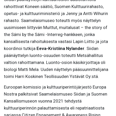
rahoittivat Koneen säätiö, Suomen Kulttuurirahasto,
opetus- ja kulttuuriministeriö ja Jenny ja Antti Wihurin
rahasto. Saamelaismuseo toteutti myös näyttelyn
uusimiseen liittyvän Muittut, muitalusat – the story of
the Sámi by the Sámi -Interreg-hankkeen, jonka
kansallisesta rahoituksesta vastasi Lapin Liitto ja jota
koordinoi tutkija
Eeva-Kristiina Nylander
. Siidan
päänäyttelyn luonto-osuuden toteutti Metsähallitus
valtion rahoittamana. Luonto-osion käsikirjoittaja oli
biologi Matti Mela. Uuden näyttelyn pääsuunnittelijana
toimi Harri Koskinen Teollisuuden Ystävät Oy:stä.
Euroopan komissio ja kulttuuriperintöjärjestö Europa
Nostra palkitsivat Saamelaismuseo Siidan ja Suomen
Kansallismuseon vuonna 2021 tehdystä
kulttuuriperinnön palauttamisesta eli repatriaatiosta
sarjassa Citizen Engagement & Awareness Rising.