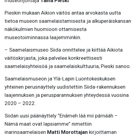
museonjohtaja
Taina Pieski
.
Pieskin mukaan Aikion väitös antaa arvokasta uutta
tietoa museon saamelaistamisesta ja alkuperäiskansan
näkökulmien huomioon ottamisesta
museotoiminnassa laajemminkin.
– Saamelaismuseo Siida onnittelee ja kiittää Aikiota
väitöskirjasta, joka palvelee konkreettisesti
saamelaisyhteisöä ja saamelaiskulttuuria, Pieski sanoo.
Saamelaismuseon ja Ylä-Lapin Luontokeskuksen
yhteinen perusnäyttely uudistettiin Siida-rakennuksen
laajennuksen ja perusparannuksen yhteydessä vuosina
2020 – 2022.
Siidan uusi päänäyttely ”Enâmeh láá mii párnááh –
Nämä maat ovat lapsiamme” nimettiin
inarinsaamelaisen
Matti Morottajan
kirjoittaman