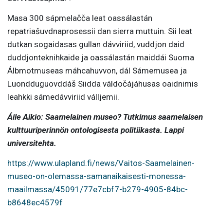
Masa 300 sápmelačča leat oassálastán
repatriašuvdnaprosessii dan sierra muttuin. Sii leat
dutkan sogaidasas gullan dávviriid, vuddjon daid
duddjonteknihkaide ja oassálastán maiddái Suoma
Álbmotmuseas máhcahuvvon, dál Sámemusea ja
Luondduguovddáš Siidda váldočájáhusas oaidnimis
leahkki sámedávviriid válljemii.
Áile Aikio: Saamelainen museo? Tutkimus saamelaisen
kulttuuriperinnön ontologisesta politiikasta. Lappi
universitehta.
https://www.ulapland.fi/news/Vaitos-Saamelainen-
museo-on-olemassa-samanaikaisesti-monessa-
maailmassa/45091/77e7cbf7-b279-4905-84bc-
b8648ec4579f