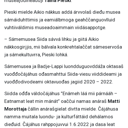
museajođiheaddji
Taina Pieski
.
Pieski mielde Aikio nákkus addá árvvolaš dieđu musea
sámáiduhttimis ja eamiálbmoga geahččanguovlluid
vuhtiiváldimis museadoaimmain viidásappotge.
– Sámemusea Siida sávvá lihku ja giitá Aikio
nákkosgirjjis, mii bálvala konkrehtalaččat sámeservoša
ja sámekultuvrra, Pieski lohká.
Sámemusea ja Badje-Lappi luondduguovddáža oktasaš
vuođđočájáhus ođasmahttui Siida-viesu viiddideami ja
vuođđodivodeami oktavuođas jagiid 2020 – 2022.
Siidda ođđa váldočájáhus ”Enâmeh láá mii párnááh –
Eatnamat leat min mánát” oaččui namas anáraš
Matti
Morottaja
čállin anárašgielat divtta mielde. Čájáhusa
namma muitala luondu- ja kulturfáttáid dehálamos
dieđuid. Čájáhus rahppojuvvui 1.6.2022 ja dasa leat