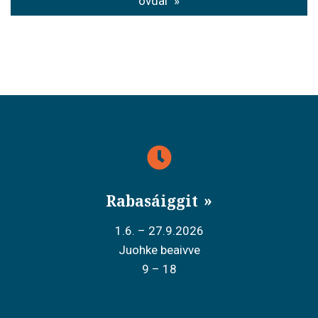
ovdal
a
v
i
g
a
t
i
o
Rabasáiggit
n
1.6. – 27.9.2026
Juohke beaivve
9 – 18