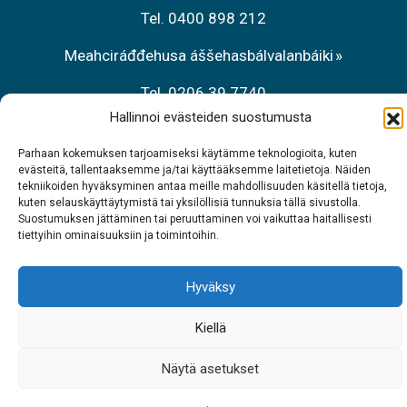
Tel. 0400 898 212
Meahciráđđehusa áššehasbálvalanbáiki
Tel. 0206 39 7740
Hallinnoi evästeiden suostumusta
Restoráŋŋa Sarrit
Parhaan kokemuksen tarjoamiseksi käytämme teknologioita, kuten
Tel. 040 700 6485
evästeitä, tallentaaksemme ja/tai käyttääksemme laitetietoja. Näiden
tekniikoiden hyväksyminen antaa meille mahdollisuuden käsitellä tietoja,
kuten selauskäyttäytymistä tai yksilöllisiä tunnuksia tällä sivustolla.
Suostumuksen jättäminen tai peruuttaminen voi vaikuttaa haitallisesti
tiettyihin ominaisuuksiin ja toimintoihin.
Hyväksy
Kiellä
Näytä asetukset