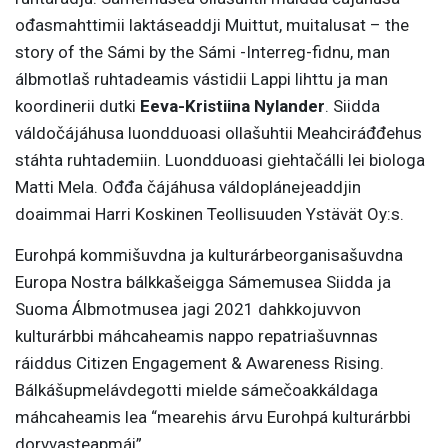
ođasmahttimii laktáseaddji Muittut, muitalusat – the
story of the Sámi by the Sámi -Interreg-fidnu, man
álbmotlaš ruhtadeamis vástidii Lappi lihttu ja man
koordinerii dutki
Eeva-Kristiina Nylander
. Siidda
váldočájáhusa luondduoasi ollašuhtii Meahciráđđehus
stáhta ruhtademiin. Luondduoasi giehtačálli lei biologa
Matti Mela. Ođđa čájáhusa váldoplánejeaddjin
doaimmai Harri Koskinen Teollisuuden Ystävät Oy:s.
Eurohpá kommišuvdna ja kulturárbeorganisašuvdna
Europa Nostra bálkkašeigga Sámemusea Siidda ja
Suoma Álbmotmusea jagi 2021 dahkkojuvvon
kulturárbbi máhcaheamis nappo repatriašuvnnas
ráiddus Citizen Engagement & Awareness Rising.
Bálkášupmelávdegotti mielde sámečoakkáldaga
máhcaheamis lea “mearehis árvu Eurohpá kulturárbbi
dorvvasteapmái”.