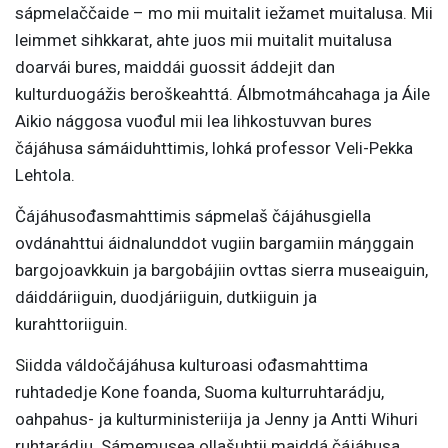
sápmelaččaide – mo mii muitalit iežamet muitalusa. Mii
leimmet sihkkarat, ahte juos mii muitalit muitalusa
doarvái bures, maiddái guossit áddejit dan
kulturduogážis beroškeahttá. Álbmotmáhcahaga ja Áile
Aikio nággosa vuođul mii lea lihkostuvvan bures
čájáhusa sámáiduhttimis, lohká professor Veli-Pekka
Lehtola.
Čájáhusođasmahttimis sápmelaš čájáhusgiella
ovdánahttui áidnalunddot vugiin bargamiin máŋggain
bargojoavkkuin ja bargobájiin ovttas sierra museaiguin,
dáiddáriiguin, duodjáriiguin, dutkiiguin ja
kurahttoriiguin.
Siidda váldočájáhusa kulturoasi ođasmahttima
ruhtadedje Kone foanda, Suoma kulturruhtarádju,
oahpahus- ja kulturministeriija ja Jenny ja Antti Wihuri
ruhtarádju. Sámemusea ollašuhtii maiddá čájáhusa