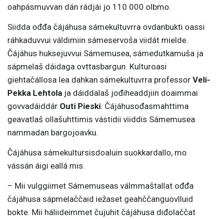
oahpásmuvvan dán rádjái jo 110 000 olbmo.
Siidda ođđa čájáhusa sámekultuvrra ovdanbukti oassi
ráhkaduvvui váldimiin sámeservoša viidát mielde.
Čájáhus huksejuvvui Sámemusea, sámedutkamuša ja
sápmelaš dáidaga ovttasbargun. Kulturoasi
giehtačállosa lea dahkan sámekultuvrra professor
Veli-
Pekka Lehtola
ja dáiddalaš jođiheaddjiin doaimmai
govvadáiddár
Outi Pieski
. Čájáhusođasmahttima
geavatlaš ollašuhttimis vástidii viiddis Sámemusea
nammadan bargojoavku.
Čájáhusa sámekultursisdoaluin suokkardallo, mo
vássán áigi eallá mis.
– Mii vulggiimet Sámemuseas válmmaštallat ođđa
čájáhusa sápmelaččaid iežaset geahččanguovlluid
bokte. Mii háliideimmet čujuhit čájáhusa diđolaččat