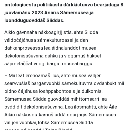
ontologisesta politiikasta dárkkistuvvo bearjadaga 8.
juovlamánu 2023 Anáris Sámemusea ja
luondduguovddáš Siiddas.
Aikio gávnnaha nákkosgirjjistis, ahte Siidda
váldočájáhusa sámekulturoassi ja dan
dahkanproseassa lea áidnalunddot musea
dekolonisašuvnna dahku ja viggamuš hukset
sápmelaččat vuogi bargat museabarggu.
– Mii leat erenoamáš ilus, ahte musea válljen
searvvušlaš barganvuohki sámekultuvrra ovdanbuktimii
oidno čájáhusa loahppabohtosis ja dulkomis.
Sámemusea Siidda guovddáš mihttomearri lea
ovddidit dekolonisašuvnna. Lea ilosmahtti, ahte Áile
Aikio nákkosdutkamuš addá doarjagis Sámemusea
válljen vuohkái, lohka Sámemusea Siidda