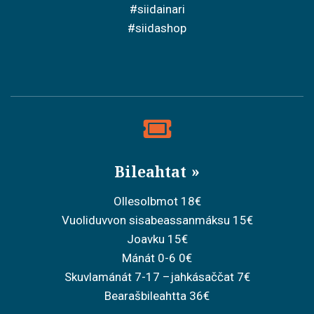
#siidainari
#siidashop
Bileahtat
Ollesolbmot 18€
Vuoliduvvon sisabeassanmáksu 15€
Joavku 15€
Mánát 0-6 0€
Skuvlamánát 7-17 –jahkásaččat 7€
Bearašbileahtta 36€