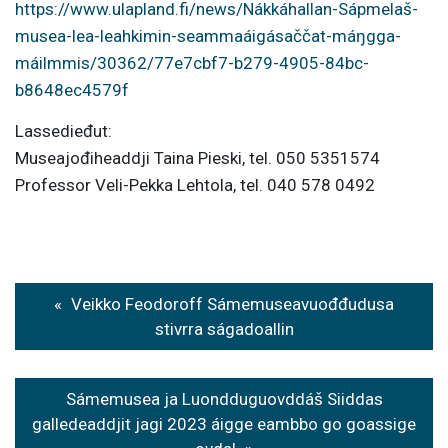
https://www.ulapland.fi/news/Nákkáhallan-Sápmelaš-
musea-lea-leahkimin-seammaáigásaččat-máŋgga-
máilmmis/30362/77e7cbf7-b279-4905-84bc-
b8648ec4579f
Lassedieđut:
Museajođiheaddji Taina Pieski, tel. 050 5351574
Professor Veli-Pekka Lehtola, tel. 040 578 0492
P
Veikko Feodoroff Sámemuseavuođđudusa
o
stivrra ságadoallin
s
t
Sámemusea ja Luondduguovddáš Siiddas
galledeaddjit jagi 2023 áigge eambbo go goassige
n