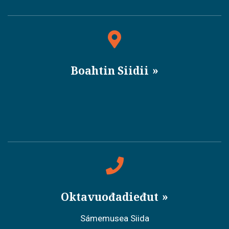
Boahtin Siidii
Oktavuođadieđut
Sámemusea Siida