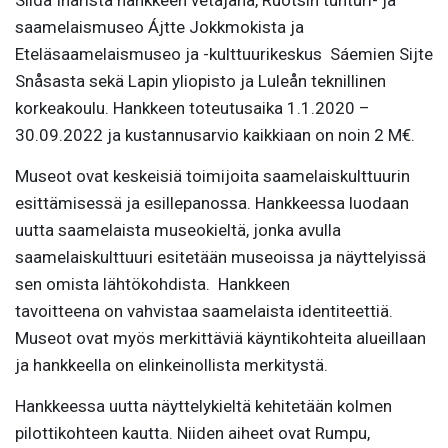
saamelaismuseo Ájtte Jokkmokista ja
Eteläsaamelaismuseo ja -kulttuurikeskus Sáemien Sijte
Snåsasta sekä Lapin yliopisto ja Luleån teknillinen
korkeakoulu. Hankkeen toteutusaika 1.1.2020 –
30.09.2022 ja kustannusarvio kaikkiaan on noin 2 M€.
Museot ovat keskeisiä toimijoita saamelaiskulttuurin
esittämisessä ja esillepanossa. Hankkeessa luodaan
uutta saamelaista museokieltä, jonka avulla
saamelaiskulttuuri esitetään museoissa ja näyttelyissä
sen omista lähtökohdista. Hankkeen
tavoitteena on vahvistaa saamelaista identiteettiä.
Museot ovat myös merkittäviä käyntikohteita alueillaan
ja hankkeella on elinkeinollista merkitystä.
Hankkeessa uutta näyttelykieltä kehitetään kolmen
pilottikohteen kautta. Niiden aiheet ovat Rumpu,