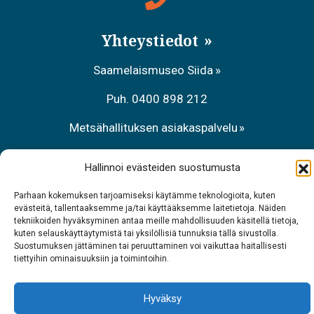
Yhteystiedot
Saamelaismuseo Siida
Puh. 0400 898 212
Metsähallituksen asiakaspalvelu
Puh. 0206 39 7740
Hallinnoi evästeiden suostumusta
Ravintola Sarrit
Parhaan kokemuksen tarjoamiseksi käytämme teknologioita, kuten
evästeitä, tallentaaksemme ja/tai käyttääksemme laitetietoja. Näiden
Puh. 040 700 6485
tekniikoiden hyväksyminen antaa meille mahdollisuuden käsitellä tietoja,
kuten selauskäyttäytymistä tai yksilöllisiä tunnuksia tällä sivustolla.
Suostumuksen jättäminen tai peruuttaminen voi vaikuttaa haitallisesti
tiettyihin ominaisuuksiin ja toimintoihin.
Hyväksy