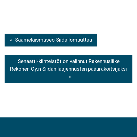
Artikkelien
Saamelaismuseo Siida lomauttaa
selaus
Senaatti-kiinteistöt on valinnut Rakennusliike
Rekonen Oy:n Siidan laajennusten pääurakoitsijaksi