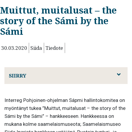
Muittut, muitalusat – the
story of the Sámi by the
Sámi
30.03.2020
Siida
Tiedote
SIIRRY
Interreg Pohjoinen-ohjelman Sápmi hallintokomitea on
myöntänyt tukea ”Muittut, muitalusat – the story of the
Sámi by the Sámi” – hankkeeseen. Hankkeessa on
mukana kolme saamelaismuseota; Saamelaismuseo
Siida Inarista hankkeen vetäjänä, Ruotsin tunturi- ja