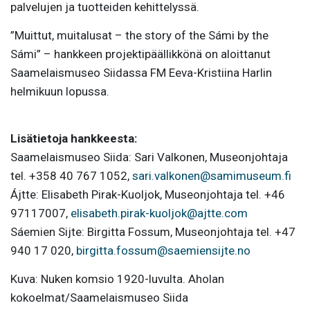
palvelujen ja tuotteiden kehittelyssä.
”Muittut, muitalusat – the story of the Sámi by the
Sámi” – hankkeen projektipäällikkönä on aloittanut
Saamelaismuseo Siidassa FM Eeva-Kristiina Harlin
helmikuun lopussa.
Lisätietoja hankkeesta:
Saamelaismuseo Siida: Sari Valkonen, Museonjohtaja
tel. +358 40 767 1052,
sari.valkonen@samimuseum.fi
Ájtte: Elisabeth Pirak-Kuoljok, Museonjohtaja tel. +46
97117007,
elisabeth.pirak-kuoljok@ajtte.com
Sáemien Sijte: Birgitta Fossum, Museonjohtaja tel. +47
940 17 020,
birgitta.fossum@saemiensijte.no
Kuva: Nuken komsio 1920-luvulta. Aholan
kokoelmat/Saamelaismuseo Siida