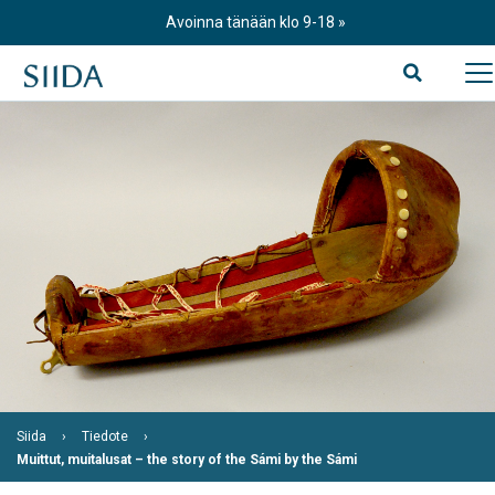
Skip
Avoinna tänään klo 9-18
to
content
Siida
Tiedote
Muittut, muitalusat – the story of the Sámi by the Sámi