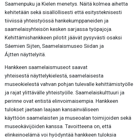
Saamenpuku ja Kielen menetys. Näitä kolmea aihetta
kehitetään sekä sisällöllisesti että esitysteknisesti
tiiviissä yhteistyössä hankekumppaneiden ja
saamelaisyhteisön kesken sarjassa työpajoja.
Kehittämishankkeen pilotit jäävät pysyvästi osaksi
Sáemien Sijten, Saamelaismuseo Siidan ja
Ájtten näyttelyitä.
Hankkeen saamelaismuseot saavat
yhteisestä näyttelykielestä, saamelaisesta
museokielestä vahvan pohjan tulevalle kehittämistyölle
ja rajat ylittävälle yhteistyölle. Saamelaiskulttuuri ja
perinne ovat entistä elinvoimaisempia. Hankkeen
tulokset jaetaan laajaan kansainväliseen
käyttöön saamelaisten ja museoalan toimijoiden sekä
museokävijöiden kanssa. Tavoitteena on, että
elinkeinoelämä voi hyödyntää hankkeen tuloksia