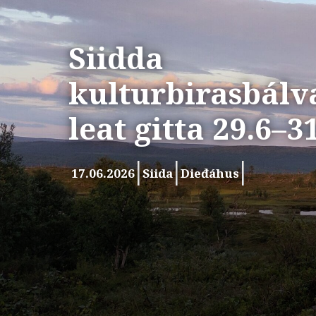
Siidda
kulturbirasbálv
leat gitta 29.6–3
17.06.2026
Siida
Dieđáhus