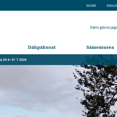
SUOMI
ENGLI
Sámi gávcci jagi
Dáhpáhusat
Sámemusea
itta 29.6–31.7.2026