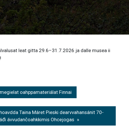
valusat leat gitta 29.6–31.7.2026 ja dalle musea ii
!
egielat oahppamateriálat Finnai
avdda Taina Máret Pieski dearvvahansánit 70-
áđi ávvudančoahkkimis Ohcejogas