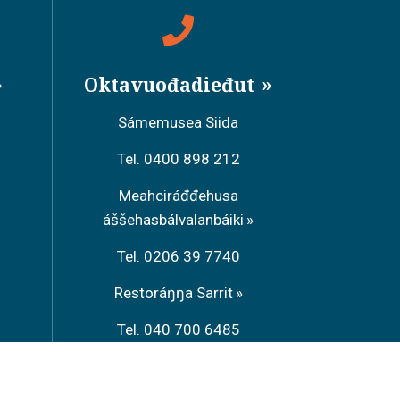
Oktavuođadieđut
Sámemusea Siida
Tel. 0400 898 212
Meahciráđđehusa
áššehasbálvalanbáiki
Tel. 0206 39 7740
Restoráŋŋa Sarrit
Tel. 040 700 6485