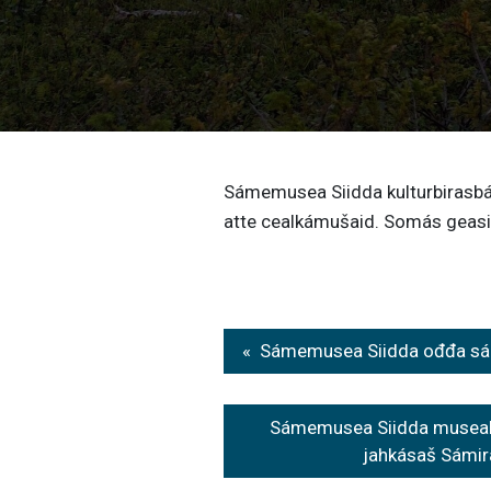
Sámemusea Siidda kulturbirasbál
atte cealkámušaid. Somás geasi
Post
Sámemusea Siidda ođđa sám
navigation
Sámemusea Siidda museaho
jahkásaš Sámir