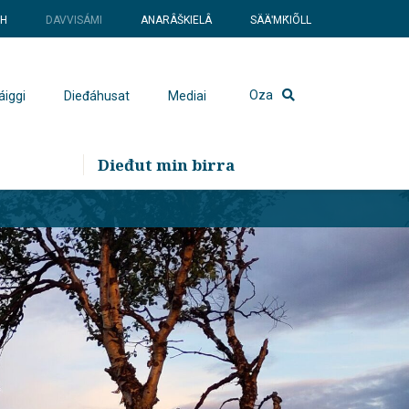
SH
DAVVISÁMI
ANARÂŠKIELÂ
SÄÄʹMǨIÕLL
Oza
áiggi
Dieđáhusat
Mediai
Dieđut min birra