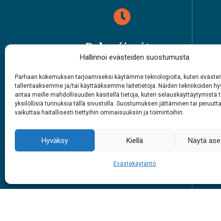
Rabasáiggit
Hallinnoi evästeiden suostumusta
1.6. – 27.9.2026
Parhaan kokemuksen tarjoamiseksi käytämme teknologioita, kuten evästei
Juohke beaivve
Vuol
tallentaaksemme ja/tai käyttääksemme laitetietoja. Näiden tekniikoiden 
9 – 18
antaa meille mahdollisuuden käsitellä tietoja, kuten selauskäyttäytymistä t
yksilöllisiä tunnuksia tällä sivustolla. Suostumuksen jättäminen tai peruutt
vaikuttaa haitallisesti tiettyihin ominaisuuksiin ja toimintoihin.
Skuv
#siidainari
Hyväksy
Kiellä
Näytä ase
#siidashop
Evästekäytäntö