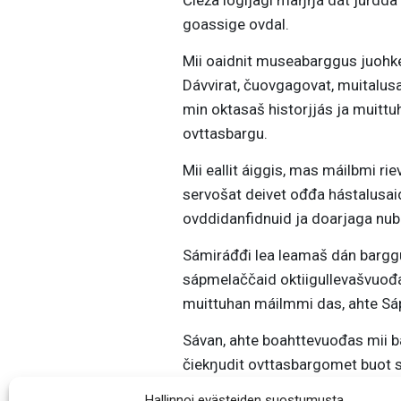
goassige ovdal.
Mii oaidnit museabarggus juohke b
Dávvirat, čuovgagovat, muitalusat,
min oktasaš historjjás ja muitt
ovttasbargu.
Mii eallit áiggis, mas máilbmi rie
servošat deivet ođđa hástalusai
ovddidanfidnuid ja doarjaga nubb
Sámiráđđi lea leamaš dán bargg
sápmelaččaid oktiigullevašvuođa,
muittuhan máilmmi das, ahte Sápm
Sávan, ahte boahttevuođas mii b
čiekŋudit ovttasbargomet buot se
ahte sámegielat, sámekultuvrrat,
Hallinnoi evästeiden suostumusta