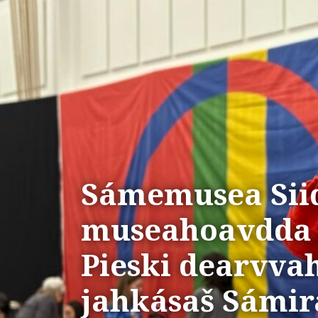
Sámemusea Sii
museahoavdda 
Pieski dearvvah
jahkásaš Sámir