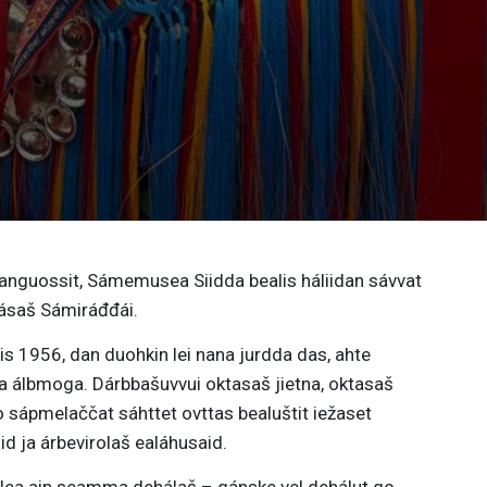
anguossit, Sámemusea Siidda bealis háliidan sávvat
kásaš Sámiráđđái.
 1956, dan duohkin lei nana jurdda das, ahte
tta álbmoga. Dárbbašuvvui oktasaš jietna, oktasaš
 sápmelaččat sáhttet ovttas bealuštit iežaset
aid ja árbevirolaš ealáhusaid.
 lea ain seamma dehálaš – gánske vel dehálut go