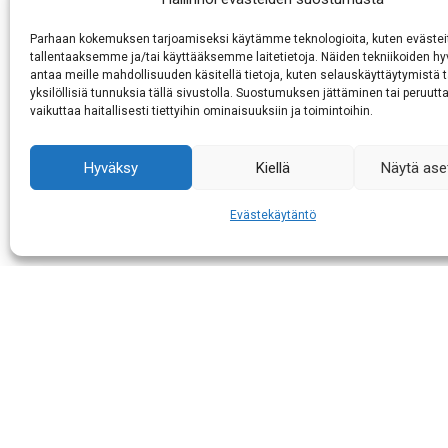
eallinfámolažžan miehtá Sámi m
Parhaan kokemuksen tarjoamiseksi käytämme teknologioita, kuten evästei
Giitu Sámiráđđái 70 jagi barggu
tallentaaksemme ja/tai käyttääksemme laitetietoja. Näiden tekniikoiden 
antaa meille mahdollisuuden käsitellä tietoja, kuten selauskäyttäytymistä t
sávvá liekkus lihkusávaldagaid 
yksilöllisiä tunnuksia tällä sivustolla. Suostumuksen jättäminen tai peruutt
logijagiid bargui!
vaikuttaa haitallisesti tiettyihin ominaisuuksiin ja toimintoihin.
Hyväksy
Kiellä
Näytä ase
Post
Evästekäytäntö
Siidda kulturbirasbálvalusat
navigation