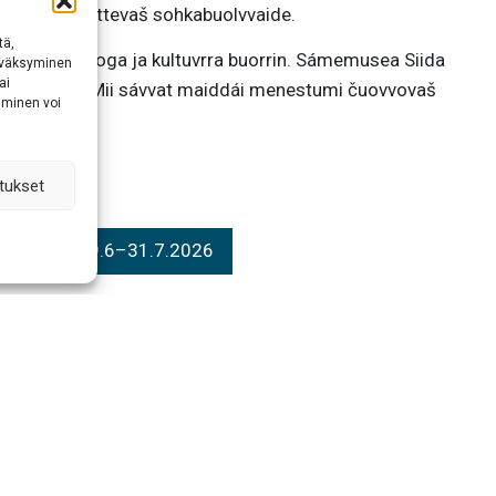
aiddái boahttevaš sohkabuolvvaide.
tä,
s sámeálbmoga ja kultuvrra buorrin. Sámemusea Siida
hyväksyminen
ai
Sámiráđđái. Mii sávvat maiddái menestumi čuovvovaš
aminen voi
tukset
 leat gitta 29.6–31.7.2026