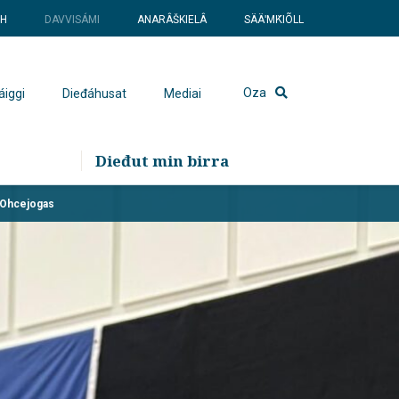
SH
DAVVISÁMI
ANARÂŠKIELÂ
SÄÄʹMǨIÕLL
Oza
áiggi
Dieđáhusat
Mediai
Dieđut min birra
 Ohcejogas