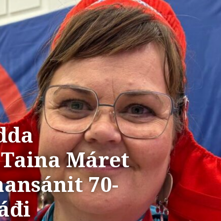
dda
Taina Máret
ansánit 70-
áđi