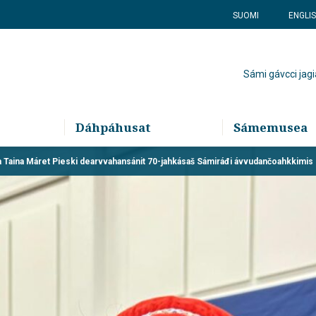
SUOMI
ENGLI
Sámi gávcci jagi
Dáhpáhusat
Sámemusea
aina Máret Pieski dearvvahansánit 70-jahkásaš Sámiráđi ávvudančoahkkimis