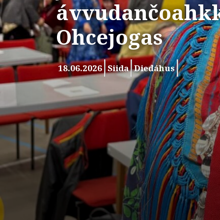
ávvudančoahkk
Ohcejogas
18.06.2026
Siida
Dieđáhus