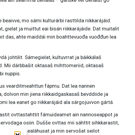
eaivve, mo sámi kulturárbi rasttilda riikkarájáid.
 gielat ja muittut eai bisán riikkarájáide. Dat muitalit
uhit das, ahte maiddái min boahttevuođa vuođđun lea
vdá johtilit. Sámegielat, kultuvrrat ja báikkálaš
d. Mii dárbbašit oktasaš mihttomeriid, oktasaš
i nuppis.
us vearditmeahttun fápmu. Dat lea nannen
 dolvon min jiena riikkaidgaskasaš bevddiide ja
i lea eanet go riikkarájáid ala sárgojuvvon gártá.
astit ovttastahttit fámuideamet ain nannoseappot ja
rvodaga osiin. Dušše ovttas mii sáhttit sihkkarastit,
 árbevirolaš ealáhusat ja min servošat seilot