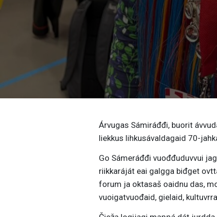
Árvugas Sámiráđđi, buorit ávvud
liekkus lihkusávaldagaid 70-jah
Go Sámeráđđi vuođđuduvvui jagis
riikkaráját eai galgga biđget ov
forum ja oktasaš oaidnu das, mo
vuoigatvuođaid, gielaid, kultuvrr
Čieža logijagi maŋŋá dát jurdda