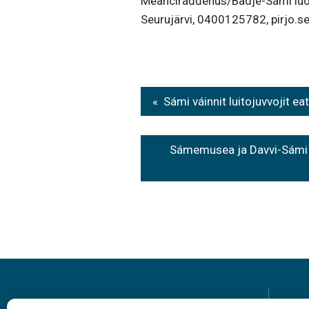
Meahciráđđehus/Badje-Sámi lu
Seurujärvi, 0400125782, pirjo.se
Post
Sámi váinnit luitojuvvojit 
navigation
Sámemusea ja Davvi-Sámi 