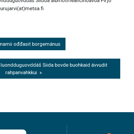
ondduguovddáš Siidda álbmotmeahcihoavda Pirjo
urujarvi(at)metsa.fi
eatnamii ođđasit borgemánus
luondduguovddáš Siida bovde buohkaid ávvudit
rahpanvahkkui