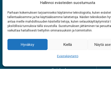
Hallinnoi evästeiden suostumusta
Parhaan kokemuksen tarjoamiseksi käytämme teknologioita, kuten evästei
tallentaaksemme ja/tai käyttääksemme laitetietoja. Näiden tekniikoiden 
Rabasáiggit
antaa meille mahdollisuuden käsitellä tietoja, kuten selauskäyttäytymistä t
yksilöllisiä tunnuksia tällä sivustolla. Suostumuksen jättäminen tai peruutt
1.6. – 27.9.2026
vaikuttaa haitallisesti tiettyihin ominaisuuksiin ja toimintoihin.
Juohke beaivve
Vuol
9 – 18
Hyväksy
Kiellä
Näytä ase
Evästekäytäntö
Skuv
#siidainari
#siidashop