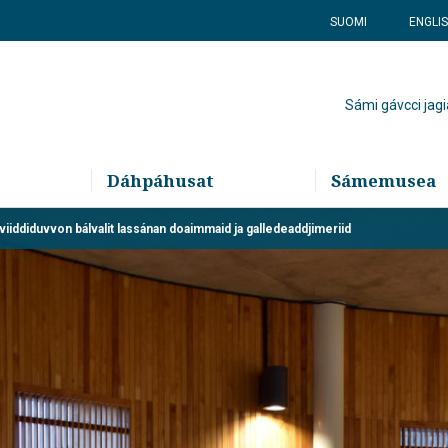
SUOMI
ENGLI
Sámi gávcci jagi
Dáhpáhusat
Sámemusea
 viiddiduvvon bálvalit lassánan doaimmaid ja galledeaddjimeriid