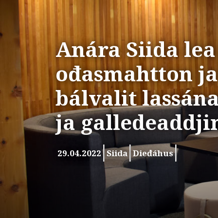
Anára Siida lea
ođasmahtton ja
bálvalit lassá
ja galledeaddji
29.04.2022
Siida
Dieđáhus