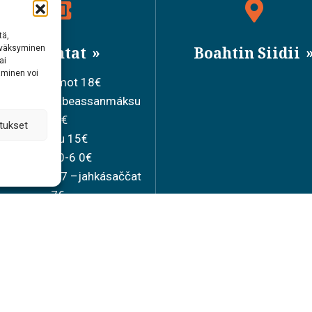
tä,
hyväksyminen
Bileahtat
Boahtin Siidii
ai
aminen voi
Ollesolbmot 18€
iduvvon sisabeassanmáksu
15€
tukset
Joavku 15€
Mánát 0-6 0€
lamánát 7-17 –jahkásaččat
7€
Bearašbileahtta 36€