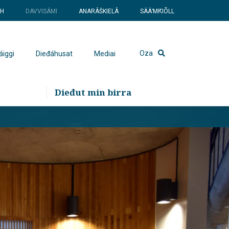
SH
DAVVISÁMI
ANARÂŠKIELÂ
SÄÄʹMǨIÕLL
Oza
áiggi
Dieđáhusat
Mediai
Dieđut min birra