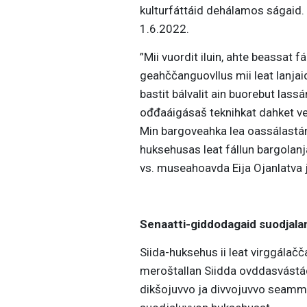
kulturfáttáid dehálamos ságaid.
1.6.2022.
”Mii vuordit iluin, ahte beassat 
geahččanguovllus mii leat lanja
bastit bálvalit ain buorebut las
ođđaáigásaš teknihkat dahket ve
Min bargoveahka lea oassálastán
huksehusas leat fállun bargolan
vs. museahoavda Eija Ojanlatva 
Senaatti-
giddodagaid suodjal
Siida-huksehus ii leat virggálač
meroštallan Siidda ovddasvástá
dikšojuvvo ja divvojuvvo seamm