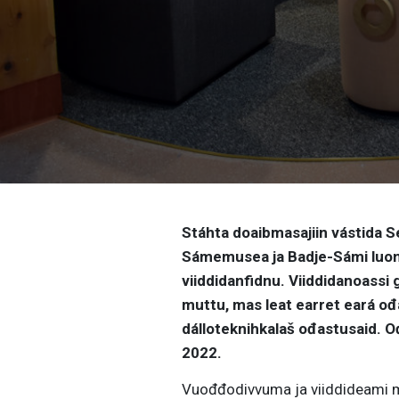
Stáhta doaibmasajiin vástida Se
Sámemusea ja Badje-Sámi luon
viiddidanfidnu. Viiddidanoassi 
muttu, mas leat earret eará ođ
dálloteknihkalaš ođastusaid. 
2022.
Vuođđodivvuma ja viiddideami 