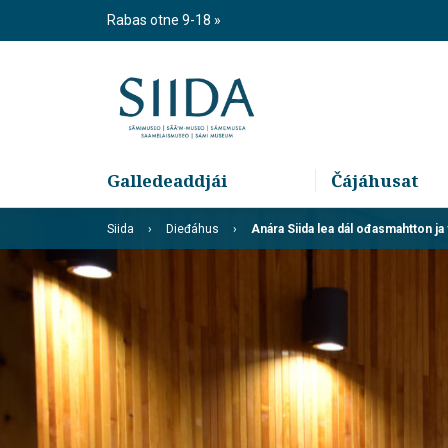
Skip
Rabas otne 9-18
to
content
Galledeaddjái
Čájáhusat
Siida
Dieđáhus
Anára Siida lea dál ođasmahtton ja