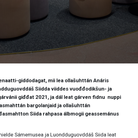
naatti-giddodagat, mii lea ollašuhttán Anáris
dduguovddáš Siidda viiddes vuođđodikšun- ja
gárvánii giđđat 2021, ja dál leat gárven fidnu nuppi
asmahttán bargolanjaid ja ollašuhttán
Ođasmahtton Siida rahpasa álbmogii geassemánus
mielde Sámemusea ja Luondduguovddáš Siida leat