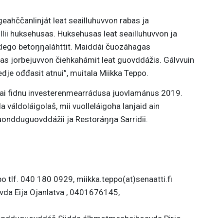
ahččanlinját leat seailluhuvvon rabas ja
lii huksehusas. Huksehusas leat seailluhuvvon ja
 dego betoŋŋaláhttit. Maiddái čuozáhagas
mas jorbejuvvon čiehkahámit leat guovddážis. Gálvvuin
edje ođđasit atnui”, muitala Miikka Teppo.
gai fidnu investerenmearrádusa juovlamánus 2019.
áldoláigolaš, mii vuolleláigoha lanjaid ain
ndduguovddážii ja Restoráŋŋa Sarridii.
 tlf. 040 180 0929, miikka.teppo(at)senaatti.fi
da Eija Ojanlatva , 0401676145,