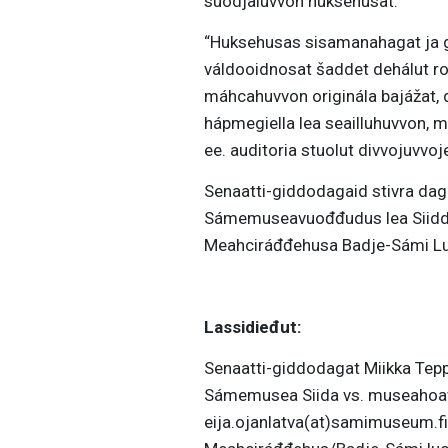
suodjaluvvon huksehusat.
“Huksehusas sisamanahagat ja ge
váldooidnosat šaddet dehálut rol
máhcahuvvon originála bajážat,
hápmegiella lea seailluhuvvon, 
ee. auditoria stuolut divvojuvvoj
Senaatti-giddodagaid stivra da
Sámemuseavuođđudus lea Siidda v
Meahciráđđehusa Badje-Sámi Luo
Lassidieđut
:
Senaatti-giddodagat Miikka Teppo
Sámemusea Siida vs. museahoav
eija.ojanlatva(at)samimuseum.fi