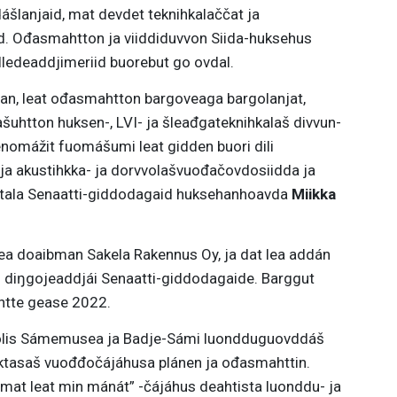
šlanjaid, mat devdet teknihkalaččat ja
. Ođasmahtton ja viiddiduvvon Siida-huksehus
lledeaddjimeriid buorebut go ovdal.
ánan, leat ođasmahtton bargoveaga bargolanjat,
ašuhtton huksen-, LVI- ja šleađgateknihkalaš divvun-
nomážit fuomášumi leat gidden buori dili
 ja akustihkka- ja dorvvolašvuođačovdosiidda ja
 muitala Senaatti-giddodagaid huksehanhoavda
Miikka
a doaibman Sakela Rakennus Oy, ja dat lea addán
 diŋgojeaddjái Senaatti-giddodagaide. Barggut
ahtte gease 2022.
olis Sámemusea ja Badje-Sámi luondduguovddáš
ktasaš vuođđočájáhusa plánen ja ođasmahttin.
mat leat min mánát” -čájáhus deahtista luonddu- ja