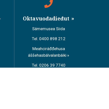
Oktavuođadieđut
Sámemusea Siida
Tel. 0400 898 212
Meahciráđđehusa
áššehasbálvalanbáiki
Tel. 0206 39 7740
Restoráŋŋa Sarrit
Tel. 040 700 6485