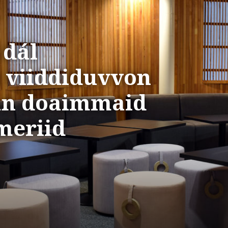
 dál
 viiddiduvvon
nan doaimmaid
meriid