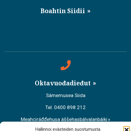
Boahtin Siidii
Oktavuođadieđut
Sámemusea Siida
Tel. 0400 898 212
Meahciráđđehusa áššehasbálvalanbáiki
Hallinnoi evästeiden suostumusta