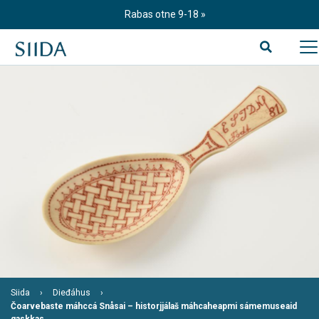
S
Rabas otne 9-18
k
i
p
t
o
c
o
n
t
e
n
t
Siida
Dieđáhus
Čoarvebaste máhccá Snåsai – historjjálaš máhcaheapmi sámemuseaid