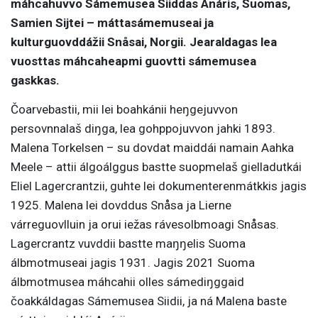
máhcahuvvo Sámemusea Siiddas Anáris, Suomas,
Samien Sijtei – máttasámemuseai ja
kulturguovddážii Snåsai, Norgii. Jearaldagas lea
vuosttas máhcaheapmi guovtti sámemusea
gaskkas.
Čoarvebastii, mii lei boahkánii heŋgejuvvon
persovnnalaš diŋga, lea gohppojuvvon jahki 1893.
Malena Torkelsen – su dovdat maiddái namain Aahka
Meele – attii álgoálggus bastte suopmelaš gielladutkái
Eliel Lagercrantzii, guhte lei dokumenterenmátkkis jagis
1925. Malena lei dovddus Snåsa ja Lierne
várreguovlluin ja orui iežas rávesolbmoagi Snåsas.
Lagercrantz vuvddii bastte maŋŋelis Suoma
álbmotmuseai jagis 1931. Jagis 2021 Suoma
álbmotmusea máhcahii olles sámediŋggaid
čoakkáldagas Sámemusea Siidii, ja ná Malena baste