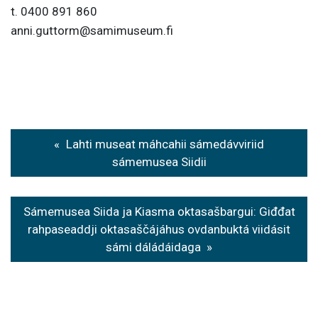
t. 0400 891 860
anni.guttorm@samimuseum.fi
P
Lahti museat máhcahii sámedávviriid
o
sámemusea Siidii
s
t
Sámemusea Siida ja Kiasma oktasašbargui: Giđđat
rahpaseaddji oktasaščájáhus ovdanbuktá viidásit
n
sámi dáládáidaga
a
v