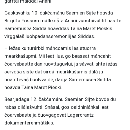
gárttai maiddái Anárii.
Gaskavahku 10. čakčamánu Saemien Sijte hoavda
Birgitta Fossum mátkkošta Anárii vuostáiváldit bastte
Sámemusea Siidda hoavddas Taina Máret Pieskis
virggálaš luohpadanseremoniijas Siiddas.
– Iežas kulturárbbi máhccamis lea stuorra
mearkkašupmi. Mii leat ilus, go beassat máhcahit
čoarvebastte dan ruovttuguvlui, ja sávvat, ahte iežas
servoša siste dat sirdá mearkkašumis dálá ja
boahttevaš buolvvaide, dadjá Sámemusea Siidda
hoavda Taina Máret Pieski.
Bearjadaga 12. čakčamánu Saemien Sijte bovde du
rabas dilálašvuhtii Snåsai, gos oaidninláhkai leat
čoarvebaste ja čuovgagovat Lagercrantz
dokumenterenmátkkis.