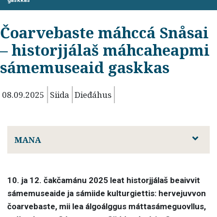
gaskkas
Čoarvebaste máhccá Snåsai
– historjjálaš máhcaheapmi
sámemuseaid gaskkas
08.09.2025
Siida
Dieđáhus
MANA
10. ja 12. čakčamánu 2025 leat historjjálaš beaivvit
sámemuseaide ja sámiide kulturgiettis: hervejuvvon
čoarvebaste, mii lea álgoálggus máttasámeguovllus,