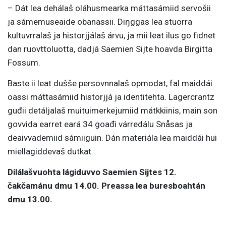
– Dát lea dehálaš oláhusmearka máttasámiid servošii
ja sámemuseaide obanassii. Diŋggas lea stuorra
kultuvrralaš ja historjjálaš árvu, ja mii leat ilus go fidnet
dan ruovttoluotta, dadjá Saemien Sijte hoavda Birgitta
Fossum.
Baste ii leat dušše persovnnalaš opmodat, fal maiddái
oassi máttasámiid historjjá ja identitehta. Lagercrantz
guđii detáljalaš muituimerkejumiid mátkkiinis, main son
govvida earret eará 34 goađi várredálu Snåsas ja
deaivvademiid sámiiguin. Dán materiála lea maiddái hui
miellagiddevaš dutkat.
Dilálašvuohta lágiduvvo Saemien Sijtes 12.
čakčamánu dmu 14.00. Preassa lea buresboahtán
dmu 13.00.