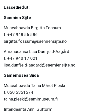
Lassedieđut:
Saemien Sijte
Museahoavda Birgitta Fossum
t. +47 948 56 586
birgitta.fossum@saemiensijte.no
Amanueansa Lisa Dunfjeld-Aagård
t. +47 940 17 021
lisa.dunfjeld-aagard@saemiensijte.no
Sámemusea Siida
Museahoavda Taina Máret Pieski
t. 050 5351574
taina.pieski@samimuseum.fi
Intendeanta Anni Guttorm