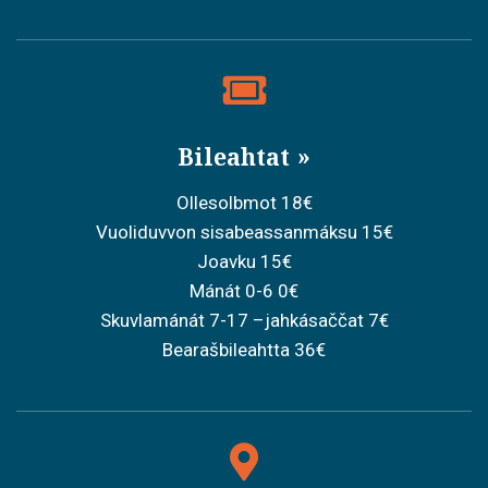
Bileahtat
Ollesolbmot 18€
Vuoliduvvon sisabeassanmáksu 15€
Joavku 15€
Mánát 0-6 0€
Skuvlamánát 7-17 –jahkásaččat 7€
Bearašbileahtta 36€