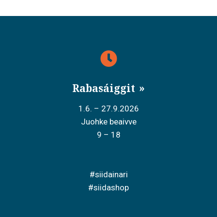
i
g
a
t
i
o
Rabasáiggit
n
1.6. – 27.9.2026
Juohke beaivve
9 – 18
#siidainari
#siidashop