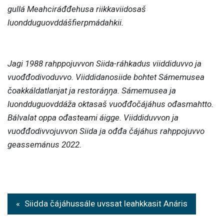
gullá Meahciráđđehusa riikkaviidosaš
luondduguovddášfierpmádahkii.
Jagi 1988 rahppojuvvon Siida-ráhkadus viiddiduvvo ja
vuođđodivoduvvo. Viiddidanosiide bohtet Sámemusea
čoakkáldatlanjat ja restoráŋŋa. Sámemusea ja
luondduguovddáža oktasaš vuođđočájáhus ođasmahtto.
Bálvalat oppa ođasteami áigge. Viiddiduvvon ja
vuođđodivvojuvvon Siida ja ođđa čájáhus rahppojuvvo
geassemánus 2022.
P
Siidda čájáhussále uvssat leahkkasit Anáris
o