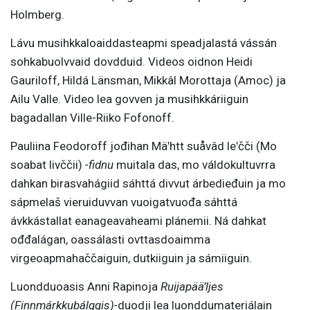
Holmberg.
Lávu musihkkaloaiddasteapmi speadjalastá vássán
sohkabuolvvaid dovdduid. Videos oidnon Heidi
Gauriloff, Hildá Länsman, Mikkâl Morottaja (Amoc) ja
Ailu Valle. Video lea govven ja musihkkáriiguin
bagadallan Ville-Riiko Fofonoff.
Pauliina Feodoroff jođihan Mäʹhtt suåvâd leʹčči (Mo
soabat livččii)
-fidnu
muitala das, mo váldokultuvrra
dahkan birasvahágiid sáhttá divvut árbedieđuin ja mo
sápmelaš vieruiduvvan vuoigatvuođa sáhttá
ávkkástallat eanageavaheami plánemii. Ná dahkat
ođđalágan, oassálasti ovttasdoaimma
virgeoapmahaččaiguin, dutkiiguin ja sámiiguin.
Luondduoasis Anni Rapinoja
Ruijapää’ljes
(Finnmárkkubálggis)-
duodji lea luonddumateriálain