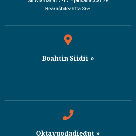
Skuvlamánát 7-17 –jahkásaččat 7€
Bearašbileahtta 36€
Boahtin Siidii
Oktavuođadieđut