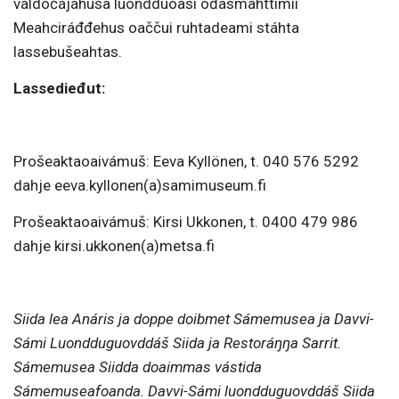
váldočájáhusa luondduoasi ođasmahttimii
Meahciráđđehus oaččui ruhtadeami stáhta
lassebušeahtas.
Lassedieđut:
Prošeaktaoaivámuš: Eeva Kyllönen, t. 040 576 5292
dahje eeva.kyllonen(a)samimuseum.fi
Prošeaktaoaivámuš: Kirsi Ukkonen, t. 0400 479 986
dahje kirsi.ukkonen(a)metsa.fi
Siida lea Anáris ja doppe doibmet Sámemusea ja Davvi-
Sámi Luondduguovddáš Siida ja Restoráŋŋa Sarrit.
Sámemusea Siidda doaimmas vástida
Sámemuseafoanda. Davvi-Sámi luondduguovddáš Siida