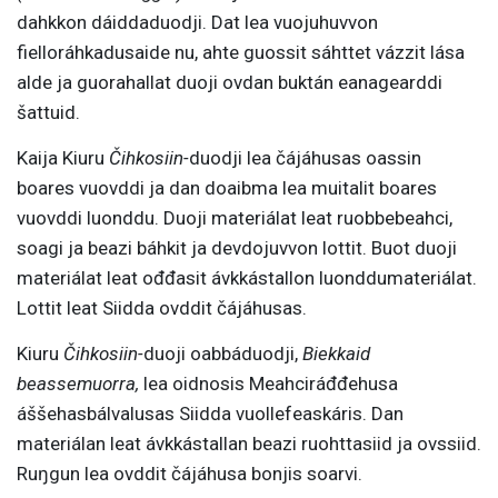
dahkkon dáiddaduodji. Dat lea vuojuhuvvon
fielloráhkadusaide nu, ahte guossit sáhttet vázzit lása
alde ja guorahallat duoji ovdan buktán eanagearddi
šattuid.
Kaija Kiuru
Čihkosiin-
duodji lea čájáhusas oassin
boares vuovddi ja dan doaibma lea muitalit boares
vuovddi luonddu. Duoji materiálat leat ruobbebeahci,
soagi ja beazi báhkit ja devdojuvvon lottit. Buot duoji
materiálat leat ođđasit ávkkástallon luonddumateriálat.
Lottit leat Siidda ovddit čájáhusas.
Kiuru
Čihkosiin-
duoji oabbáduodji,
Biekkaid
beassemuorra,
lea oidnosis Meahciráđđehusa
áššehasbálvalusas Siidda vuollefeaskáris. Dan
materiálan leat ávkkástallan beazi ruohttasiid ja ovssiid.
Ruŋgun lea ovddit čájáhusa bonjis soarvi.