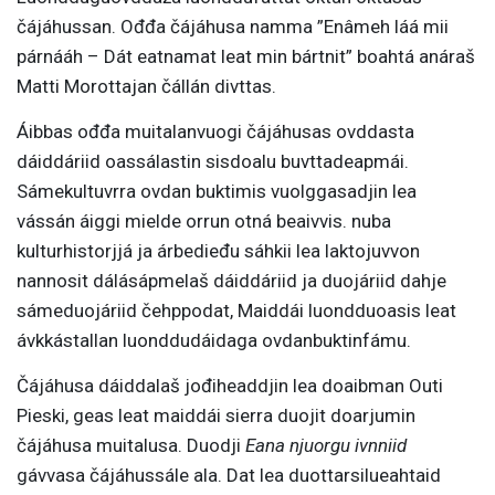
čájáhussan. Ođđa čájáhusa namma ”Enâmeh láá mii
párnááh – Dát eatnamat leat min bártnit” boahtá anáraš
Matti Morottajan čállán divttas.
Áibbas ođđa muitalanvuogi čájáhusas ovddasta
dáiddáriid oassálastin sisdoalu buvttadeapmái.
Sámekultuvrra ovdan buktimis vuolggasadjin lea
vássán áiggi mielde orrun otná beaivvis. nuba
kulturhistorjjá ja árbedieđu sáhkii lea laktojuvvon
nannosit dálásápmelaš dáiddáriid ja duojáriid dahje
sámeduojáriid čehppodat, Maiddái luondduoasis leat
ávkkástallan luonddudáidaga ovdanbuktinfámu.
Čájáhusa dáiddalaš jođiheaddjin lea doaibman Outi
Pieski, geas leat maiddái sierra duojit doarjumin
čájáhusa muitalusa. Duodji
Eana njuorgu ivnniid
gávvasa čájáhussále ala. Dat lea duottarsilueahtaid