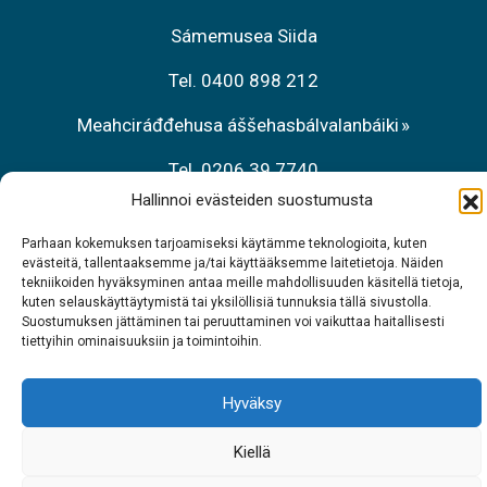
Sámemusea Siida
Tel. 0400 898 212
Meahciráđđehusa áššehasbálvalanbáiki
Tel. 0206 39 7740
Hallinnoi evästeiden suostumusta
Restoráŋŋa Sarrit
Parhaan kokemuksen tarjoamiseksi käytämme teknologioita, kuten
Tel. 040 700 6485
evästeitä, tallentaaksemme ja/tai käyttääksemme laitetietoja. Näiden
tekniikoiden hyväksyminen antaa meille mahdollisuuden käsitellä tietoja,
kuten selauskäyttäytymistä tai yksilöllisiä tunnuksia tällä sivustolla.
Suostumuksen jättäminen tai peruuttaminen voi vaikuttaa haitallisesti
tiettyihin ominaisuuksiin ja toimintoihin.
Hyväksy
Kiellä