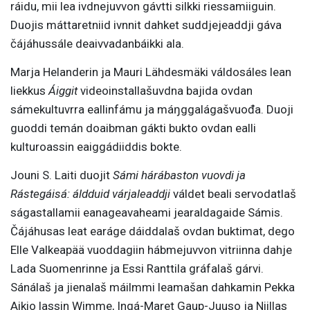
ráidu, mii lea ivdnejuvvon gávtti silkki riessamiiguin.
Duojis máttaretniid ivnnit dahket suddjejeaddji gáva
čájáhussále deaivvadanbáikki ala.
Marja Helanderin ja Mauri Lähdesmäki váldosáles lean
liekkus
Áiggit
videoinstallašuvdna bajida ovdan
sámekultuvrra eallinfámu ja máŋggalágašvuođa. Duoji
guoddi temán doaibman gákti bukto ovdan ealli
kulturoassin eaiggádiiddis bokte.
Jouni S. Laiti duojit
Sámi hárábaston vuovdi ja
Rástegáisá: áldduid várjaleaddji
váldet beali servodatlaš
ságastallamii eanageavaheami jearaldagaide Sámis.
Čájáhusas leat earáge dáiddalaš ovdan buktimat, dego
Elle Valkeapää vuoddagiin hábmejuvvon vitriinna dahje
Lada Suomenrinne ja Essi Ranttila gráfalaš gárvi.
Sánálaš ja jienalaš máilmmi leamašan dahkamin Pekka
Aikio lassin Wimme, Ingá-Maret Gaup-Juuso ja Niillas