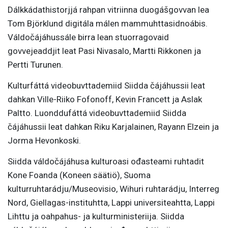
Dálkkádathistorjjá rahpan vitriinna duogášgovvan lea
Tom Björklund digitála málen mammuhttasidnoábis.
Váldočájáhussále birra lean stuorragovaid
govvejeaddjit leat Pasi Nivasalo, Martti Rikkonen ja
Pertti Turunen.
Kulturfáttá videobuvttademiid Siidda čájáhussii leat
dahkan Ville-Riiko Fofonoff, Kevin Francett ja Aslak
Paltto. Luonddufáttá videobuvttademiid Siidda
čájáhussii leat dahkan Riku Karjalainen, Rayann Elzein ja
Jorma Hevonkoski.
Siidda váldočájáhusa kulturoasi ođasteami ruhtadit
Kone Foanda (Koneen säätiö), Suoma
kulturruhtarádju/Museovisio, Wihuri ruhtarádju, Interreg
Nord, Giellagas-instituhtta, Lappi universiteahtta, Lappi
Lihttu ja oahpahus- ja kulturministeriija. Siidda