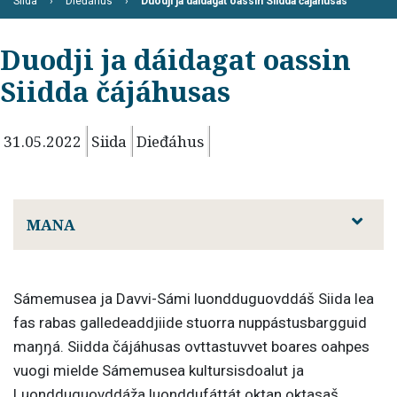
Siida
Dieđáhus
Duodji ja dáidagat oassin Siidda čájáhusas
Duodji ja dáidagat oassin
Siidda čájáhusas
31.05.2022
Siida
Dieđáhus
MANA
Sámemusea ja Davvi-Sámi luondduguovddáš Siida lea
fas rabas galledeaddjiide stuorra nuppástusbargguid
maŋŋá. Siidda čájáhusas ovttastuvvet boares oahpes
vuogi mielde Sámemusea kultursisdoalut ja
Luondduguovddáža luonddufáttát oktan oktasaš