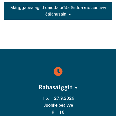
s
Máŋggabealagiid dáidda ođđa Siidda molsašuvvi
t
čájáhusain
n
a
v
i
g
a
t
Rabasáiggit
i
o
1.6. – 27.9.2026
Juohke beaivve
n
9 – 18