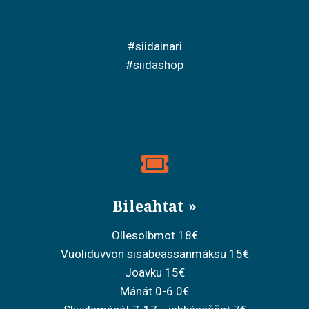
#siidainari
#siidashop
Bileahtat
Ollesolbmot 18€
Vuoliduvvon sisabeassanmáksu 15€
Joavku 15€
Mánát 0-6 0€