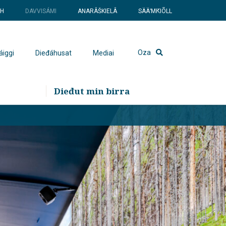
SH
DAVVISÁMI
ANARÂŠKIELÂ
SÄÄʹMǨIÕLL
Oza
áiggi
Dieđáhusat
Mediai
Dieđut min birra