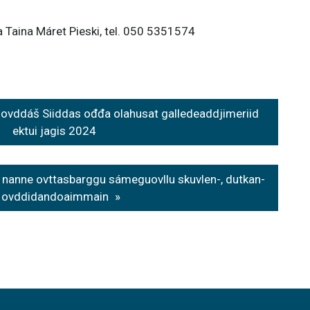
aina Máret Pieski, tel. 050 5351574
ddáš Siiddas ođđa olahusat galledeaddjimeriid
ektui jagis 2024
anne ovttasbarggu sámeguovllu skuvlen-, dutkan-
a ovddidandoaimmain