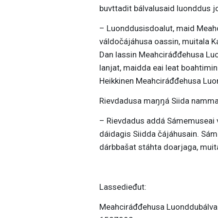
buvttadit bálvalusaid luonddus jo
– Luonddusisdoalut, maid Meahci
váldočájáhusa oassin, muitala 
Dan lassin Meahciráđđehusa Luo
lanjat, maidda eai leat boahtimi
Heikkinen Meahciráđđehusa Luon
Rievdadusa maŋŋá Siida namma
– Rievdadus addá Sámemuseai vel
dáidagis Siidda čájáhusain. Sáme
dárbbašat stáhta doarjaga, mui
Lassedieđut:
Meahciráđđehusa Luonddubálvalus