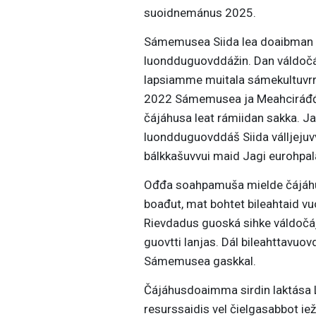
suoidnemánus 2025.
Sámemusea Siida lea doaibman j
luondduguovddážin. Dan váldoč
lapsiamme muitala sámekultuvrr
2022 Sámemusea ja Meahciráđđe
čájáhusa leat rámiidan sakka. 
luondduguovddáš Siida válljej
bálkkašuvvui maid Jagi eurohpa
Ođđa soahpamuša mielde čájáhu
boađut, mat bohtet bileahtaid v
Rievdadus guoská sihke váldočáj
guovtti lanjas. Dál bileahttavu
Sámemusea gaskkal.
Čájáhusdoaimma sirdin laktása L
resurssaidis vel čielgasabbot ie