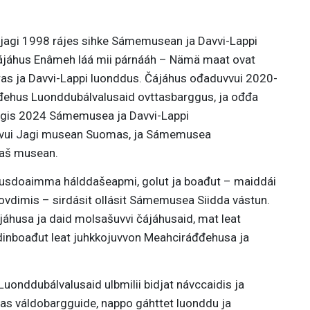
agi 1998 rájes sihke Sámemusean ja Davvi-Lappi
ájáhus Enâmeh láá mii párnááh – Nämä maat ovat
as ja Davvi-Lappi luonddus. Čájáhus ođaduvvui 2020-
hus Luonddubálvalusaid ovttasbarggus, ja ođđa
Jagis 2024 Sámemusea ja Davvi-Lappi
uvvui Jagi musean Suomas, ja Sámemusea
laš musean.
sdoaimma hálddašeapmi, golut ja boađut – maiddái
uovdimis – sirdásit ollásit Sámemusea Siidda vástun.
áhusa ja daid molsašuvvi čájáhusaid, mat leat
ovdinboađut leat juhkkojuvvon Meahciráđđehusa ja
uonddubálvalusaid ulbmilii bidjat návccaidis ja
žas váldobargguide, nappo gáhttet luonddu ja