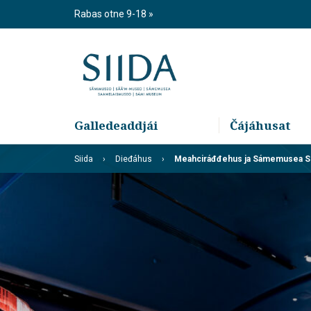
Skip
Rabas otne 9-18
to
content
Galledeaddjái
Čájáhusat
Siida
Dieđáhus
Meahciráđđehus ja Sámemusea Sii