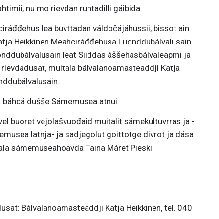
htimii, nu mo rievdan ruhtadilli gáibida.
ráđđehus lea buvttadan váldočájáhussii, bissot ain
Katja Heikkinen Meahciráđđehusa Luonddubálvalusain.
nddubálvalusain leat Siiddas áššehasbálvaleapmi ja
n rievdadusat, muitala bálvalanoamasteaddji Katja
ddubálvalusain.
 báhcá dušše Sámemusea atnui.
 buoret vejolašvuođaid muitalit sámekultuvrras ja -
musea latnja- ja sadjegolut goittotge divrot ja dása
tala sámemuseahoavda Taina Máret Pieski.
at: Bálvalanoamasteaddji Katja Heikkinen, tel. 040