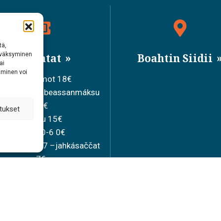
tä,
hyväksyminen
Bileahtat
Boahtin Siidii
ai
aminen voi
Ollesolbmot 18€
iduvvon sisabeassanmáksu
15€
tukset
Joavku 15€
Mánát 0-6 0€
lamánát 7-17 –jahkásaččat
7€
Bearašbileahtta 36€