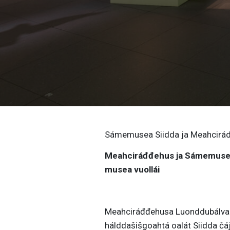
Sámemusea Siidda ja Meahcirád
Meahciráđđehus ja Sámemusea 
musea vuollái
Meahciráđđehusa Luonddubálval
hálddašišgoahtá oalát Siidda č