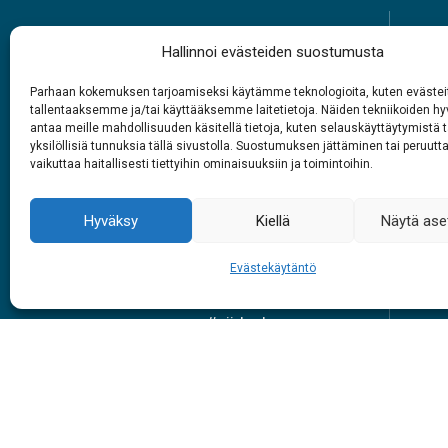
Hallinnoi evästeiden suostumusta
Parhaan kokemuksen tarjoamiseksi käytämme teknologioita, kuten evästei
tallentaaksemme ja/tai käyttääksemme laitetietoja. Näiden tekniikoiden 
Rabasáiggit
antaa meille mahdollisuuden käsitellä tietoja, kuten selauskäyttäytymistä t
yksilöllisiä tunnuksia tällä sivustolla. Suostumuksen jättäminen tai peruutt
1.6. – 27.9.2026
vaikuttaa haitallisesti tiettyihin ominaisuuksiin ja toimintoihin.
Juohke beaivve
Vuol
9 – 18
Hyväksy
Kiellä
Näytä ase
Evästekäytäntö
Skuv
#siidainari
#siidashop