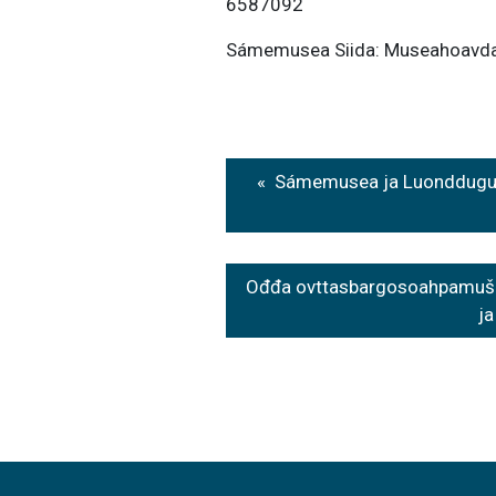
6587092
Sámemusea Siida: Museahoavda T
Post
Sámemusea ja Luondduguov
navigation
Ođđa ovttasbargosoahpamuš n
j