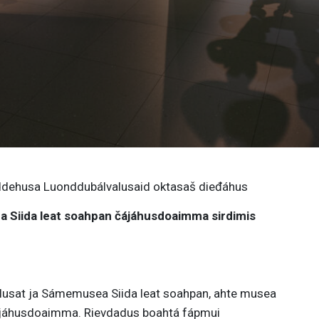
dehusa Luonddubálvalusaid oktasaš dieđáhus
Siida leat soahpan čájáhusdoaimma sirdimis
usat ja Sámemusea Siida leat soahpan, ahte musea
ájáhusdoaimma. Rievdadus boahtá fápmui