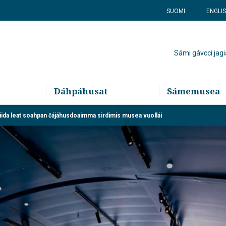
SUOMI
ENGLI
Sámi gávcci jagi
Dáhpáhusat
Sámemusea
da leat soahpan čájáhusdoaimma sirdimis musea vuollái