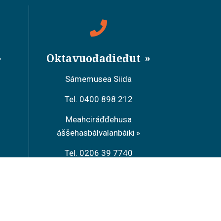
Oktavuođadieđut
Sámemusea Siida
Tel. 0400 898 212
Meahciráđđehusa
áššehasbálvalanbáiki
Tel. 0206 39 7740
Restoráŋŋa Sarrit
Tel. 040 700 6485