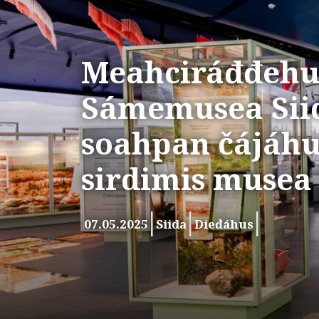
Meahciráđđehu
Sámemusea Siid
soahpan čájáh
sirdimis musea 
07.05.2025
Siida
Dieđáhus