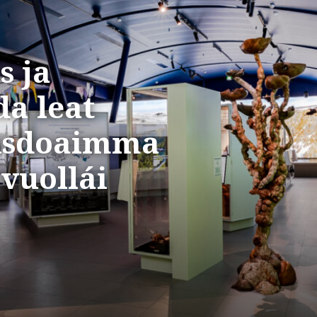
s ja
a leat
usdoaimma
vuollái