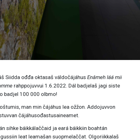
 Siidda ođđa oktasaš váldočájáhus
Enâmeh láá mii
siamme
rahppojuvvui 1.6.2022. Dál badjelaš jagi siste
uo badjel 100 000 olbmo!
 beroštumis, man min čájáhus lea ožžon. Addojuvvon
ostuvvan čájáhusođastusaineamet.
n sihke báikkálaččaid ja eará báikkiin boahtán
in gussiin leat leamašan suopmelaččat. Olgoriikkalaš