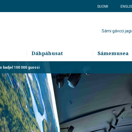
SUOMI
ENGLI
Sámi gávcci jagi
Dáhpáhusat
Sámemusea
uo badjel 100 000 guossi