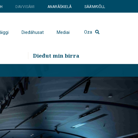
SH
DAVVISÁMI
ANARÂŠKIELÂ
SÄÄʹMǨIÕLL
Oza
áiggi
Dieđáhusat
Mediai
Dieđut min birra