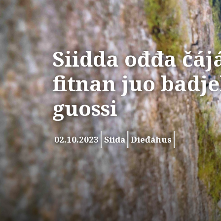
Siidda ođđa čáj
fitnan juo badje
guossi
02.10.2023
Siida
Dieđáhus