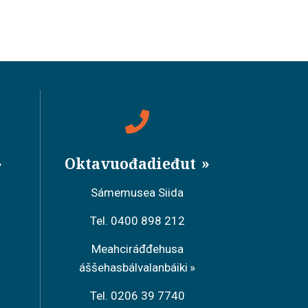
Oktavuođadieđut
Sámemusea Siida
Tel. 0400 898 212
Meahciráđđehusa
áššehasbálvalanbáiki
Tel. 0206 39 7740