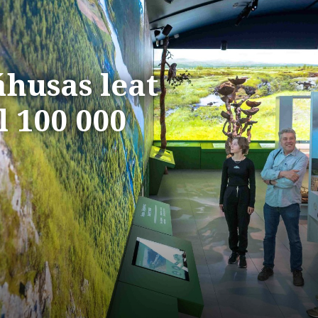
áhusas leat
l 100 000