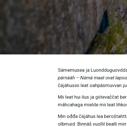
Sámemusea ja Luondduguovddáš
párnááh – Nämä maat ovat lap
čájáhussii leat oahpásmuvvan j
Mii leat hui ilus ja giitevaččat
máhcahaga mielde mii leat lihk
Min ođđa čájáhus lea beroštahttá
olbmuid. Binnáš vuollil bealli m