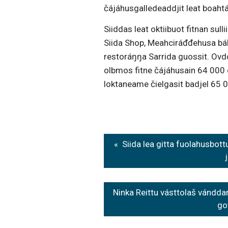
čájáhusgalledeaddjit leat boaht
Siiddas leat oktiibuot fitnan sul
Siida Shop, Meahciráđđehusa bál
restoráŋŋa Sarrida guossit. Ovd
olbmos fitne čájáhusain 64 000 
loktaneame čielgasit badjel 65 
Post
Siida lea gitta fuolahusbo
navigation
Ninka Reittu vásttolaš vándda
go