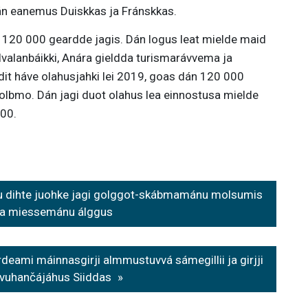
án eanemus Duiskkas ja Fránskkas.
lii 120 000 geardde jagis. Dán logus leat mielde maid
valanbáikki, Anára gieldda turismarávvema ja
dit háve olahusjahki lei 2019, goas dán 120 000
olbmo. Dán jagi duot olahus lea einnostusa mielde
000.
ttu dihte juohke jagi golggot-skábmamánu molsumis
ja miessemánu álggus
rdeami máinnasgirji almmustuvvá sámegillii ja girjji
vuhančájáhus Siiddas