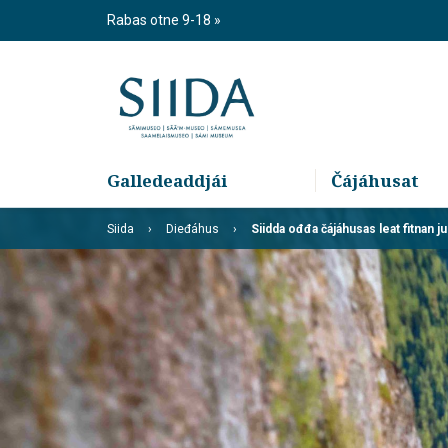
Skip
Rabas otne 9-18
to
content
Galledeaddjái
Čájáhusat
Siida
Dieđáhus
Siidda ođđa čájáhusas leat fitnan j