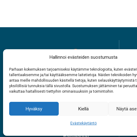
Hallinnoi evästeiden suostumusta
Parhaan kokemuksen tarjoamiseksi käytämme teknologioita, kuten evästei
Rabasáiggit
tallentaaksemme ja/tai käyttääksemme laitetietoja. Näiden tekniikoiden 
antaa meille mahdollisuuden käsitellä tietoja, kuten selauskäyttäytymistä t
1.6. – 27.9.2026
yksilöllisiä tunnuksia tällä sivustolla. Suostumuksen jättäminen tai peruutt
vaikuttaa haitallisesti tiettyihin ominaisuuksiin ja toimintoihin.
Juohke beaivve
Vuol
9 – 18
Hyväksy
Kiellä
Näytä ase
Evästekäytäntö
Skuv
#siidainari
#siidashop