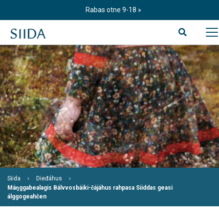
S
Rabas otne 9-18
k
i
p
t
o
c
o
n
t
e
n
t
Siida
Dieđáhus
Máŋggabealagis Bálvvosbáiki-čájáhus rahpasa Siiddas geasi
álggogeahčen