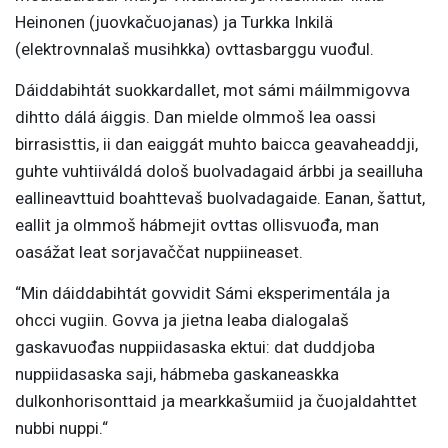
Heinonen (juovkačuojanas) ja Turkka Inkilä
(elektrovnnalaš musihkka) ovttasbarggu vuođul.
Dáiddabihtát suokkardallet, mot sámi máilmmigovva
dihtto dálá áiggis. Dan mielde olmmoš lea oassi
birrasisttis, ii dan eaiggát muhto baicca geavaheaddji,
guhte vuhtiiváldá dološ buolvadagaid árbbi ja seailluha
eallineavttuid boahttevaš buolvadagaide. Eanan, šattut,
eallit ja olmmoš hábmejit ovttas ollisvuođa, man
oasážat leat sorjavaččat nuppiineaset.
“Min dáiddabihtát govvidit Sámi eksperimentála ja
ohcci vugiin. Govva ja jietna leaba dialogalaš
gaskavuođas nuppiidasaska ektui: dat duddjoba
nuppiidasaska saji, hábmeba gaskaneaskka
dulkonhorisonttaid ja mearkkašumiid ja čuojaldahttet
nubbi nuppi.“