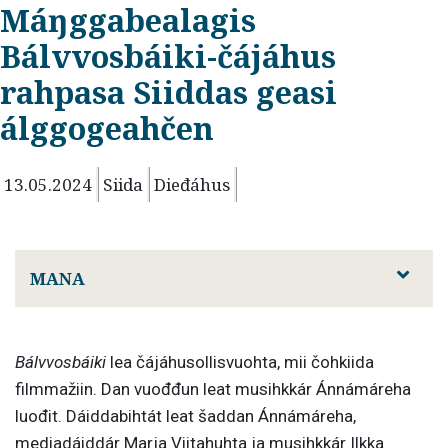
Máŋggabealagis
Bálvvosbáiki-čájáhus
rahpasa Siiddas geasi
álggogeahčen
13.05.2024
Siida
Dieđáhus
MANA
Bálvvosbáiki
lea čájáhusollisvuohta, mii čohkiida
filmmažiin. Dan vuođđun leat musihkkár Ánnámáreha
luođit. Dáiddabihtát leat šaddan Ánnámáreha,
mediadáiddár Marja Viitahuhta ja musihkkár Ilkka