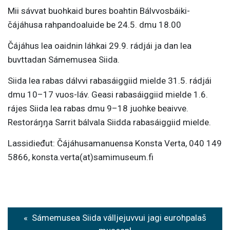
Mii sávvat buohkaid bures boahtin Bálvvosbáiki-
čájáhusa rahpandoaluide be 24.5. dmu 18.00
Čájáhus lea oaidnin láhkai 29.9. rádjái ja dan lea
buvttadan Sámemusea Siida.
Siida lea rabas dálvvi rabasáiggiid mielde 31.5. rádjái
dmu 10–17 vuos-láv. Geasi rabasáiggiid mielde 1.6.
rájes Siida lea rabas dmu 9–18 juohke beaivve.
Restoráŋŋa Sarrit bálvala Siidda rabasáiggiid mielde.
Lassidieđut: Čájáhusamanuensa Konsta Verta, 040 149
5866, konsta.verta(at)samimuseum.fi
P
Sámemusea Siida válljejuvvui jagi eurohpalaš