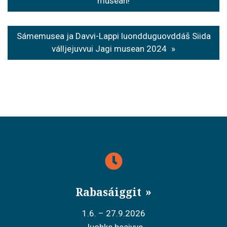
o
musean!
s
t
Sámemusea ja Davvi-Lappi luondduguovddáš Siida
válljejuvvui Jagi musean 2024
n
a
v
i
g
a
t
i
Rabasáiggit
o
1.6. – 27.9.2026
n