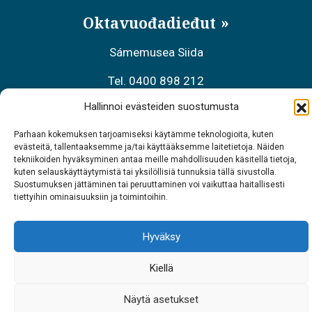
Oktavuođadieđut
Sámemusea Siida
Tel. 0400 898 212
Hallinnoi evästeiden suostumusta
Meahciráđđehusa áššehasbálvalanbáiki
Parhaan kokemuksen tarjoamiseksi käytämme teknologioita, kuten
Tel. 0206 39 7740
evästeitä, tallentaaksemme ja/tai käyttääksemme laitetietoja. Näiden
tekniikoiden hyväksyminen antaa meille mahdollisuuden käsitellä tietoja,
Restoráŋŋa Sarrit
kuten selauskäyttäytymistä tai yksilöllisiä tunnuksia tällä sivustolla.
Suostumuksen jättäminen tai peruuttaminen voi vaikuttaa haitallisesti
Tel. 040 700 6485
tiettyihin ominaisuuksiin ja toimintoihin.
Hyväksy
Kiellä
Näytä asetukset