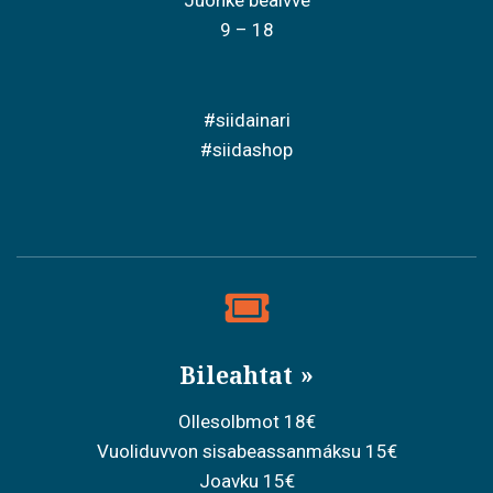
Juohke beaivve
9 – 18
#siidainari
#siidashop
Bileahtat
Ollesolbmot 18€
Vuoliduvvon sisabeassanmáksu 15€
Joavku 15€