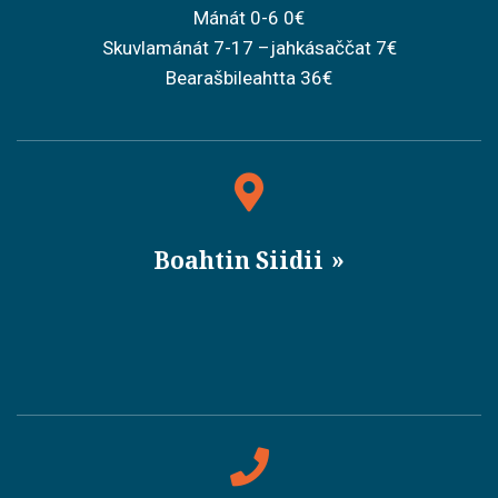
Mánát 0-6 0€
Skuvlamánát 7-17 –jahkásaččat 7€
Bearašbileahtta 36€
Boahtin Siidii